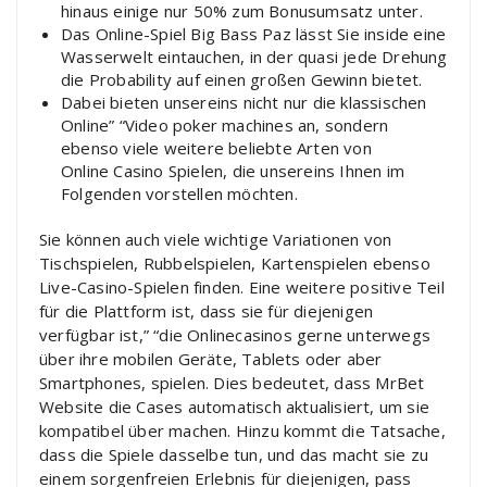
hinaus einige nur 50% zum Bonusumsatz unter.
Das Online-Spiel Big Bass Paz lässt Sie inside eine
Wasserwelt eintauchen, in der quasi jede Drehung
die Probability auf einen großen Gewinn bietet.
Dabei bieten unsereins nicht nur die klassischen
Online” “Video poker machines an, sondern
ebenso viele weitere beliebte Arten von
Online Casino Spielen, die unsereins Ihnen im
Folgenden vorstellen möchten.
Sie können auch viele wichtige Variationen von
Tischspielen, Rubbelspielen, Kartenspielen ebenso
Live-Casino-Spielen finden. Eine weitere positive Teil
für die Plattform ist, dass sie für diejenigen
verfügbar ist,” “die Onlinecasinos gerne unterwegs
über ihre mobilen Geräte, Tablets oder aber
Smartphones, spielen. Dies bedeutet, dass MrBet
Website die Cases automatisch aktualisiert, um sie
kompatibel über machen. Hinzu kommt die Tatsache,
dass die Spiele dasselbe tun, und das macht sie zu
einem sorgenfreien Erlebnis für diejenigen, pass