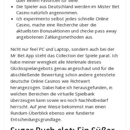
über einem Favoriten für viele.
Die Spieler aus Deutschland werden im Mister Bet
Casino natürlich angenommen.
Ich experimento selbst jedes schnelle Online
Casino, mache eine Recherche über die
aktuellsten Bonusaktionen und checke pass away
angebotenen Zahlungsmethoden aus.
Nicht nur feel PC und Laptop, sondern auch bei der
Mr Bet App steht das Collection der Spiele parat. Ich
habe meiner wenigkeit alle Merkmale dieses
Glücksspielangebots genau angeschaut und für die
abschließende Bewertung schon andere getestete
deutsche Online Casinos wie Richtwert
herangezogen. Dabei habe ich herausgefunden, in
welchen Bereichen die virtuelle Spielbank
überzeugen kann sowie wo noch Nachholbedarf
herrscht. Auf jene Weise bekommst man einen
Rundum-Überblick ebenso eine fundierte
Entscheidungsgrundlage.