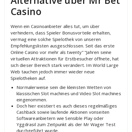
Alternative über Mr Bet
Casino
Wenn ein Casinoanbieter alles tut, um über
verhindern, dass Spieler Bonusvorteile erhalten,
vermag eine solche Spielothek von unseren
Empfehlungslisten ausgeschlossen. Seit das erste
Online Casino vor mehr als twenty” “Jahren seine
virtuellen Attraktionen für Erstbesucher öffnete, hat
sich dieser Bereich stark verändert. Im World Large
Web tauchen jedoch immer wieder neue
Spielotheken auf.
Normalerweise sein die kleinsten Wetten von
klassischen Slot machines und Video Slot machines
eingenommen.
Doch hier existiert es auch dieses regelmäßiges
Cashback sowie laufende Aktionen vonseiten
Softwareanbietern wie Sensible Play oder
Yggdrasil zum Zeitpunkt als der Mr Wager Test
durchgeführt wurde.