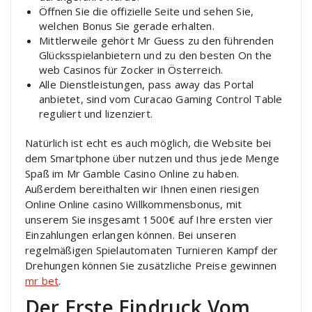
Öffnen Sie die offizielle Seite und sehen Sie,
welchen Bonus Sie gerade erhalten.
Mittlerweile gehört Mr Guess zu den führenden
Glücksspielanbietern und zu den besten On the
web Casinos für Zocker in Österreich.
Alle Dienstleistungen, pass away das Portal
anbietet, sind vom Curacao Gaming Control Table
reguliert und lizenziert.
Natürlich ist echt es auch möglich, die Website bei
dem Smartphone über nutzen und thus jede Menge
Spaß im Mr Gamble Casino Online zu haben.
Außerdem bereithalten wir Ihnen einen riesigen
Online Online casino Willkommensbonus, mit
unserem Sie insgesamt 1500€ auf Ihre ersten vier
Einzahlungen erlangen können. Bei unseren
regelmäßigen Spielautomaten Turnieren Kampf der
Drehungen können Sie zusätzliche Preise gewinnen
mr bet
.
Der Erste Eindruck Vom