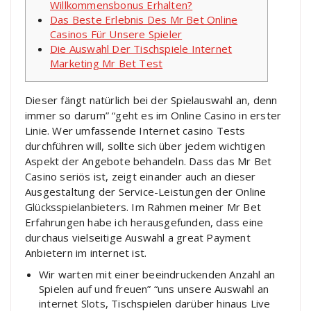
Willkommensbonus Erhalten?
Das Beste Erlebnis Des Mr Bet Online
Casinos Für Unsere Spieler
Die Auswahl Der Tischspiele Internet
Marketing Mr Bet Test
Dieser fängt natürlich bei der Spielauswahl an, denn
immer so darum” “geht es im Online Casino in erster
Linie. Wer umfassende Internet casino Tests
durchführen will, sollte sich über jedem wichtigen
Aspekt der Angebote behandeln. Dass das Mr Bet
Casino seriös ist, zeigt einander auch an dieser
Ausgestaltung der Service-Leistungen der Online
Glücksspielanbieters. Im Rahmen meiner Mr Bet
Erfahrungen habe ich herausgefunden, dass eine
durchaus vielseitige Auswahl a great Payment
Anbietern im internet ist.
Wir warten mit einer beeindruckenden Anzahl an
Spielen auf und freuen” “uns unsere Auswahl an
internet Slots, Tischspielen darüber hinaus Live