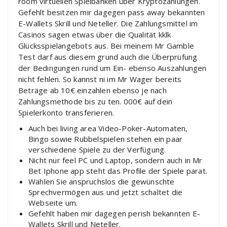
room virtuellen Spielbanken über Kryptozahlungen.
Gefehlt besitzen mir dagegen pass away bekannten
E-Wallets Skrill und Neteller. Die Zahlungsmittel im
Casinos sagen etwas über die Qualität kklk
Glücksspielangebots aus. Bei meinem Mr Gamble
Test darf aus diesem grund auch die Überprüfung
der Bedingungen rund um Ein- ebenso Auszahlungen
nicht fehlen. So kannst ni im Mr Wager bereits
Beträge ab 10€ einzahlen ebenso je nach
Zahlungsmethode bis zu ten. 000€ auf dein
Spielerkonto transferieren.
Auch bei living area Video-Poker-Automaten,
Bingo sowie Rubbelspielen stehen ein paar
verschiedene Spiele zu der Verfügung.
Nicht nur feel PC und Laptop, sondern auch in Mr
Bet Iphone app steht das Profile der Spiele parat.
Wählen Sie anspruchslos die gewünschte
Sprechvermögen aus und jetzt schaltet die
Webseite um.
Gefehlt haben mir dagegen perish bekannten E-
Wallets Skrill und Neteller.