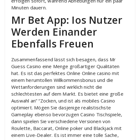
erfolgen sofort, während Abhebungen nur ein paar
Minuten dauern.
Mr Bet App: Ios Nutzer
Werden Einander
Ebenfalls Freuen
Zusammenfassend lässt sich besagen, dass Mr
Guess Casino eine Menge großartiger Qualitäten
hat. Es ist das perfektes Online Online casino mit
einem herumtollen Willkommensbonus und die
Wettanforderungen sind wirklich nicht die
schlechtesten auf dem Markt. Es bietet eine große
Auswahl an” “Zocken, und ist als mobiles Casino
optimiert. Mögen Sie dasjenige realistischste
Gameplay ebenso bevorzugen Casino Tischspiele,
dann spielen Sie verschiedene Versionen von
Roulette, Baccarat, Online poker und Blackjack mit
einem Live-Dealer. Es ist immer eine tolle Sache,