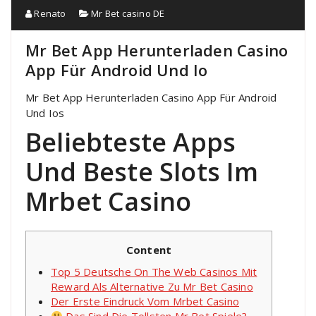
Renato
Mr Bet casino DE
Mr Bet App Herunterladen Casino
App Für Android Und Io
Mr Bet App Herunterladen Casino App Für Android
Und Ios
Beliebteste Apps
Und Beste Slots Im
Mrbet Casino
Content
Top 5 Deutsche On The Web Casinos Mit
Reward Als Alternative Zu Mr Bet Casino
Der Erste Eindruck Vom Mrbet Casino