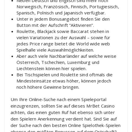
Neben Deutsch und Englisch sind mehr noch
Norwegisch, Französisch, Finnisch, Portugiesisch,
Spanisch, Polnisch und Japanisch verfügbar.
Unter in jedem Bonusangebot finden Sie den
Button mit der Aufschrift “Aktivieren”.
Roulette, Blackjack sowie Baccarat stehen in
vielen Variationen zu der Auswahl – sowie für
jedes Price range bietet die World wide web
Spielhalle viele Auswahlmöglichkeiten.
Aber auch viele Nachbarländer auf welche weise
Österreich, Tschechien, Luxemburg und
Liechtenstein können hier spielen.
Bei Tischspielen und Roulette sind oftmals die
Mindesteinsätze etwas höher, können jedoch
noch höhere Gewinne bringen.
Um Ihre Online-Suche nach einem Spieleportal
einzugrenzen, sollten Sie auf dieses MrBet Casino
achten, das einen guten Ruf hat ebenso sich unter
den Spielern Anerkennung verdient hat. Sind Sie auf
der Suche nach den besten Online Spielothek-Spielen
ebenso den größten Bonussen auf dem Ortschaft?