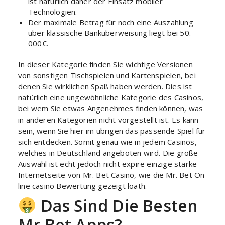
ist natürlich daher der Einsatz mobiler
Technologien.
Der maximale Betrag für noch eine Auszahlung
über klassische Banküberweisung liegt bei 50.
000€.
In dieser Kategorie finden Sie wichtige Versionen
von sonstigen Tischspielen und Kartenspielen, bei
denen Sie wirklichen Spaß haben werden. Dies ist
natürlich eine ungewöhnliche Kategorie des Casinos,
bei wem Sie etwas Angenehmes finden können, was
in anderen Kategorien nicht vorgestellt ist. Es kann
sein, wenn Sie hier im übrigen das passende Spiel für
sich entdecken. Somit genau wie in jedem Casinos,
welches in Deutschland angeboten wird. Die große
Auswahl ist echt jedoch nicht expire einzige starke
Internetseite von Mr. Bet Casino, wie die Mr. Bet On
line casino Bewertung gezeigt loath.
Das Sind Die Besten
Mr Bet Apps?