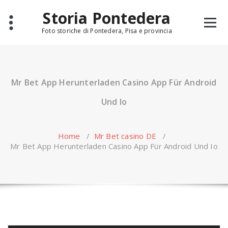
Skip
Storia Pontedera
to
content
Foto storiche di Pontedera, Pisa e provincia
Mr Bet App Herunterladen Casino App Für Android
Und Io
Home
/
Mr Bet casino DE
/
Mr Bet App Herunterladen Casino App Für Android Und Io