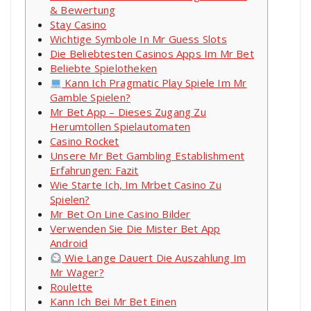
& Bewertung
Stay Casino
Wichtige Symbole In Mr Guess Slots
Die Beliebtesten Casinos Apps Im Mr Bet
Beliebte Spielotheken
Kann Ich Pragmatic Play Spiele Im Mr
Gamble Spielen?
Mr Bet App – Dieses Zugang Zu
Herumtollen Spielautomaten
Casino Rocket
Unsere Mr Bet Gambling Establishment
Erfahrungen: Fazit
Wie Starte Ich, Im Mrbet Casino Zu
Spielen?
Mr Bet On Line Casino Bilder
Verwenden Sie Die Mister Bet App
Android
Wie Lange Dauert Die Auszahlung Im
Mr Wager?
Roulette
Kann Ich Bei Mr Bet Einen