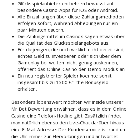
Glücksspielanbieter entbehren bewusst auf
besondere Casino-Apps für iOS oder Android.
Alle Einzahlungen über diese Zahlungsmethoden
erfolgen sofort, während Abhebungen nur ein
paar Minuten dauern.
Die Zahlungsmittel im Casinos sagen etwas über
die Qualität des Glücksspielangebots aus.
Für diejenigen, die noch wirklich nicht bereit sind,
echtes Geld zu investieren oder sich über dem
Gameplay bei weitem nicht genug auskennen,
offeriert das Online-Casino den Demo-Modus an.
Ein neu registrierter Spieler koennte somit
insgesamt bis zu 1300 €” “the Bonusgeld
erhalten.
Besonders lobenswert möchten wir inside unserer
Mr Bet Bewertung erwähnen, dass es in dem Online
Casino eine Telefon-Hotline gibt. Zusätzlich findet
man natürlich ebenso den Live-Chat darüber hinaus
eine E-Mail-Adresse. Der Kundenservice ist rund um
die Uhr immer zur Hervorbringen und antwortet