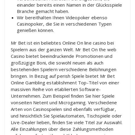
einander bereits einen Namen in der Glücksspiele
Branche gemacht haben.
Wir bereithalten Ihnen Videopoker ebenso
Casinopoker, die Sie in verschiedenen Typen
genießen können.
Mr Bet ist ein beliebtes Online On line casino bei
Spielern aus der ganzen Welt. Mr Bet On the web
Casino bietet beeindruckende Promotionen und
großzügige Boni, die sowohl neuen als auch
bestehenden Spielern verschiedene Belohnungen
bringen. In Bezug auf perish Spiele bietet Mr Bet
Online Gambling establishment Top-Titel von einer
massiven Reihe von etablierten Software-
Unternehmen. Zum Beispiel finden Sie hier Spiele
vonseiten Netent und Microgaming. Verschiedene
Arten von Casinospielen sind ebenfalls verfügbar,
und hinsichtlich Sie Spielautomaten, Tischspiele oder
Live-Dealer lieben, finden Sie viele Titel zur Auswahl.
Alle Einzahlungen über diese Zahlungsmethoden