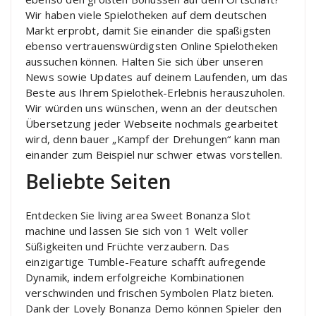
Wir haben viele Spielotheken auf dem deutschen
Markt erprobt, damit Sie einander die spaßigsten
ebenso vertrauenswürdigsten Online Spielotheken
aussuchen können. Halten Sie sich über unseren
News sowie Updates auf deinem Laufenden, um das
Beste aus Ihrem Spielothek-Erlebnis herauszuholen.
Wir würden uns wünschen, wenn an der deutschen
Übersetzung jeder Webseite nochmals gearbeitet
wird, denn bauer „Kampf der Drehungen“ kann man
einander zum Beispiel nur schwer etwas vorstellen.
Beliebte Seiten
Entdecken Sie living area Sweet Bonanza Slot
machine und lassen Sie sich von 1 Welt voller
Süßigkeiten und Früchte verzaubern. Das
einzigartige Tumble-Feature schafft aufregende
Dynamik, indem erfolgreiche Kombinationen
verschwinden und frischen Symbolen Platz bieten.
Dank der Lovely Bonanza Demo können Spieler den