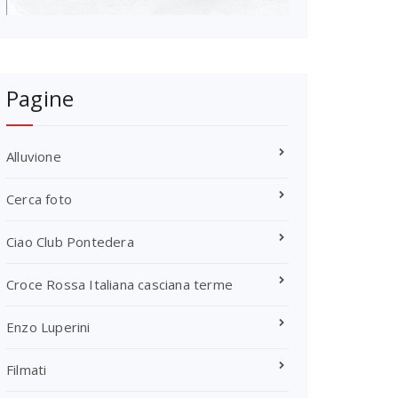
Pagine
Alluvione
Cerca foto
Ciao Club Pontedera
Croce Rossa Italiana casciana terme
Enzo Luperini
Filmati