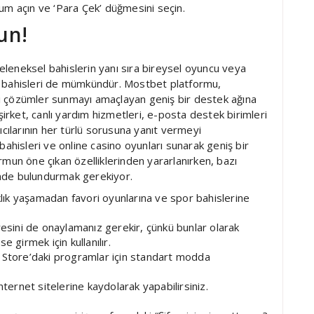
um açın ve ‘Para Çek’ düğmesini seçin.
un!
leneksel bahislerin yanı sıra bireysel oyuncu veya
p bahisleri de mümkündür. Mostbet platformu,
etkili çözümler sunmayı amaçlayan geniş bir destek ağına
şirket, canlı yardım hizmetleri, e-posta destek birimleri
ıcılarının her türlü sorusuna yanıt vermeyi
bahisleri ve online casino oyunları sunarak geniş bir
mun öne çıkan özelliklerinden yararlanırken, bazı
nde bulundurmak gerekiyor.
klık yaşamadan favori oyunlarına ve spor bahislerine
resini de onaylamanız gerekir, çünkü bunlar olarak
se girmek için kullanılır.
 Store’daki programlar için standart modda
ternet sitelerine kaydolarak yapabilirsiniz.