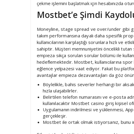
çekme işlemini başlatmak için hesabınızda otur
Mostbet’e Şimdi Kaydol
Moneyline, stage spread ve over/under gibi ge
takım performansına dayalı daha spesifik pro
kullanıcılarının karşılaştığı sorunlara hızlı ve 
sahiptir. Müşteri memnuniyetini öncelikli tutan 
empieza sıkça sorulan sorular bölümü ile kullan
hedeflemektedir. Mostbet, kullanıcılarına spor 
eğlence yelpazesi vaat ediyor. Fakat bu platfor
avantajlar empieza dezavantajları da göz önü
Böylelikle, bahis severler herhangi bir aksa
hızla ulaşabilirler.
Belirtilen telefon numarasını ve e-posta ad
kullanılacaktır Mostbet casino giriş kişisel ofi
Uygulamanın indirilmesi ve yüklenmesi, App
gerçekleşir.
Mostbet ile ortak olmak istiyorsanız, bunu in