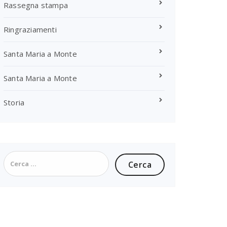
Rassegna stampa
Ringraziamenti
Santa Maria a Monte
Santa Maria a Monte
Storia
Ricerca
per: