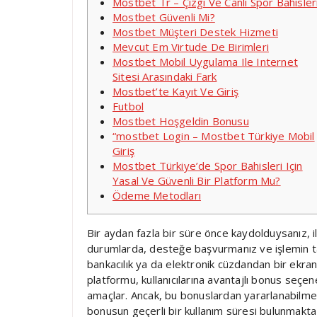
Mostbet Tr – Çizgi Ve Canlı Spor Bahisler
Mostbet Güvenli Mi?
Mostbet Müşteri Destek Hizmeti
Mevcut Em Virtude De Birimleri
Mostbet Mobil Uygulama Ile Internet
Sitesi Arasındaki Fark
Mostbet’te Kayıt Ve Giriş
Futbol
Mostbet Hoşgeldin Bonusu
“mostbet Login – Mostbet Türkiye Mobil
Giriş
Mostbet Türkiye’de Spor Bahisleri Için
Yasal Ve Güvenli Bir Platform Mu?
Ödeme Metodları
Bir aydan fazla bir süre önce kaydolduysanız, i
durumlarda, desteğe başvurmanız ve işlemin tari
bankacılık ya da elektronik cüzdandan bir ekr
platformu, kullanıcılarına avantajlı bonus seçe
amaçlar. Ancak, bu bonuslardan yararlanabilmek” “
bonusun geçerli bir kullanım süresi bulunmakta 