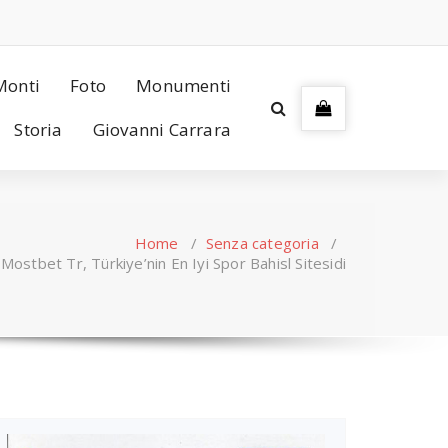
Monti
Foto
Monumenti
Storia
Giovanni Carrara
Home
/
Senza categoria
/
Mostbet Tr, Türkiye’nin En Iyi Spor Bahisl Sitesidi