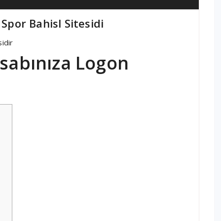
 Spor Bahisl Sitesidi
idir
sabınıza Logon