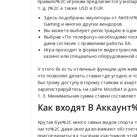
правило%2C игрокам предлагаются узкоп
т. д. )%2C а также USD и EUR.
Здесь подобраны эмуляторы от NetEnt%
Gaming и многих других вендоров.
Вы можете выберет регистрацию в один 
Выбрав «По телефону» необходимо пос
даем согласие с правилами работы БК.
Игра проходит в формате видеотрансля
казино или специально оборудованной 
У этого бк есть отличные функции для ж
что позволял делать ставки где угодно и т
быстрому доступу второму ставкам и азар
зарегистрируйтесь на сайте Mostbet и дел
1. 3. Минимальная сумма ставки составляет
Как входят В Аккаунт
Крутая бук%2C много самых видов спорта 
часто%2C даже иногда возникают обстояте
присоединиться к тысячам участников этой