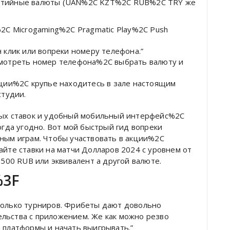
артийные валюты (UAN%2C KZT%2C RUB%2C TRY же
2C Microgaming%2C Pragmatic Play%2C Push
клик или вопреки номеру телефона.”
мотреть номер телефона%2C выбрать валюту и
ции%2C крупье находитесь в зале настоящим
студии.
ивых ставок и удобный мобильный интерфейс%2C
огда угодно. Вот мой быстрый гид вопреки
тным играм. Чтобы участвовать в акции%2C
айте ставки на матчи Долларов 2024 с уровнем от
 500 RUB или эквивалент а другой валюте.
%3F
только турниров. Фрибеты дают довольно
льства с приложением. Же как можно резво
 платформы и начать выигрывать.”