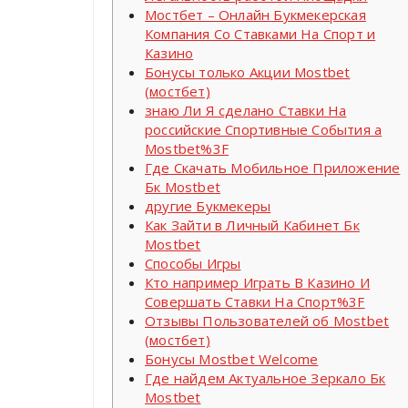
Мостбет – Онлайн Букмекерская
Компания Со Ставками На Спорт и
Казино
Бонусы только Акции Mostbet
(мостбет)
знаю Ли Я сделано Ставки На
российские Спортивные События а
Mostbet%3F
Где Скачать Мобильное Приложение
Бк Mostbet
другие Букмекеры
Как Зайти в Личный Кабинет Бк
Mostbet
Способы Игры
Кто например Играть В Казино И
Совершать Ставки На Спорт%3F
Отзывы Пользователей об Mostbet
(мостбет)
Бонусы Mostbet Welcome
Где найдем Актуальное Зеркало Бк
Mostbet