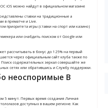
ОС iOS можно найдут в официальном магазине
представлены ставки на традиционные а
 в прематче и Live.
ом приоритета игры (ставки на спорт или казино)
укмекера или снабдить поиском от Google или
жет рассчитывать в бонус до 125% на первый
ршается через официальным сайт клуба также по
 Поиск содержательных зеркал совершайте же
ьных сетях или обратившись и Службу поддержки.
бо неоспоримые В
ом 5 минут. Первых время создания Личная
стололазов доступных в вашем регионе. Как