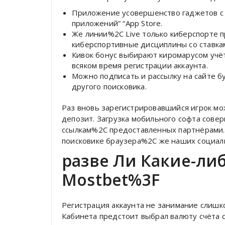
Приложение усовершенство гаджетов с 
приложений” “App Store.
Же линии%2C Live только киберспорте 
киберспортивные дисциплины со ставками
Кивок бонус выбирают киромарусом учёт
всяком время регистрации аккаунта.
Можно подписать и рассылку на сайте б
другого поисковика.
Раз вновь зарегистрировавшийся игрок мо
депозит. Загрузка мобильного софта сове
ссылкам%2C предоставленных партнёрами.
поисковике браузера%2C же наших социал
разве Ли Какие-ли
Mostbet%3F
Регистрация аккаунта не занимание слишк
Кабинета предстоит выбрал валюту счёта 