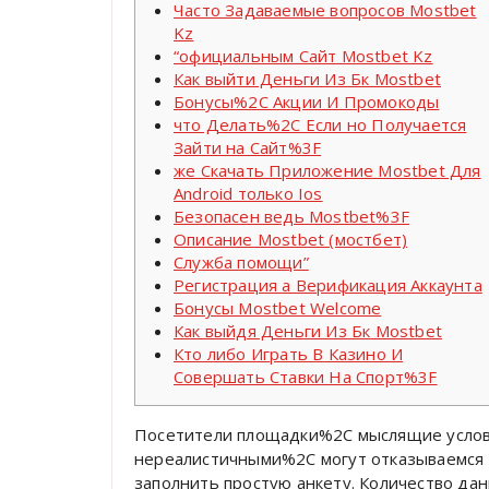
Часто Задаваемые вопросов Mostbet
Kz
“официальным Сайт Mostbet Kz
Как выйти Деньги Из Бк Mostbet
Бонусы%2C Акции И Промокоды
что Делать%2C Если но Получается
Зайти на Сайт%3F
же Скачать Приложение Mostbet Для
Android только Ios
Безопасен ведь Mostbet%3F
Описание Mostbet (мостбет)
Служба помощи”
Регистрация а Верификация Аккаунта
Бонусы Mostbet Welcome
Как выйдя Деньги Из Бк Mostbet
Кто либо Играть В Казино И
Совершать Ставки На Спорт%3F
Посетители площадки%2C мыслящие услов
нереалистичными%2C могут отказываемся о
заполнить простую анкету. Количество дан