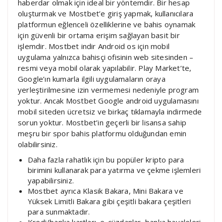
haberdar olmak için ideal bir yöntemdir. Bir hesap
oluşturmak ve Mostbet’e giriş yapmak, kullanıcılara
platformun eğlenceli özelliklerine ve bahis oynamak
için güvenli bir ortama erişim sağlayan basit bir
işlemdir. Mostbet indir Android os için mobil
uygulama yalnızca bahisçi ofisinin web sitesinden –
resmi veya mobil olarak yapılabilir. Play Market’te,
Google’ın kumarla ilgili uygulamaların oraya
yerleştirilmesine izin vermemesi nedeniyle program
yoktur. Ancak Mostbet Google android uygulamasını
mobil siteden ücretsiz ve birkaç tıklamayla indirmede
sorun yoktur. Mostbet’in geçerli bir lisansa sahip
meşru bir spor bahis platformu olduğundan emin
olabilirsiniz.
Daha fazla rahatlık için bu popüler kripto para
birimini kullanarak para yatırma ve çekme işlemleri
yapabilirsiniz.
Mostbet ayrıca Klasik Bakara, Mini Bakara ve
Yüksek Limitli Bakara gibi çeşitli bakara çeşitleri
para sunmaktadır.