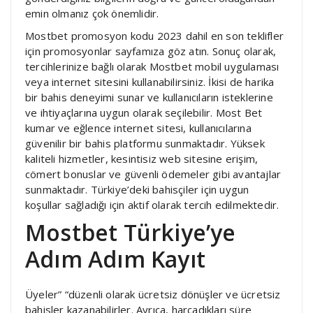
emin olmanız çok önemlidir.
Mostbet promosyon kodu 2023 dahil en son teklifler
için promosyonlar sayfamıza göz atın. Sonuç olarak,
tercihlerinize bağlı olarak Mostbet mobil uygulaması
veya internet sitesini kullanabilirsiniz. İkisi de harika
bir bahis deneyimi sunar ve kullanıcıların isteklerine
ve ihtiyaçlarına uygun olarak seçilebilir. Most Bet
kumar ve eğlence internet sitesi, kullanıcılarına
güvenilir bir bahis platformu sunmaktadır. Yüksek
kaliteli hizmetler, kesintisiz web sitesine erişim,
cömert bonuslar ve güvenli ödemeler gibi avantajlar
sunmaktadır. Türkiye’deki bahisçiler için uygun
koşullar sağladığı için aktif olarak tercih edilmektedir.
Mostbet Türkiye’ye
Adım Adım Kayıt
Üyeler” “düzenli olarak ücretsiz dönüşler ve ücretsiz
bahisler kazanabilirler. Ayrıca, harcadıkları süre