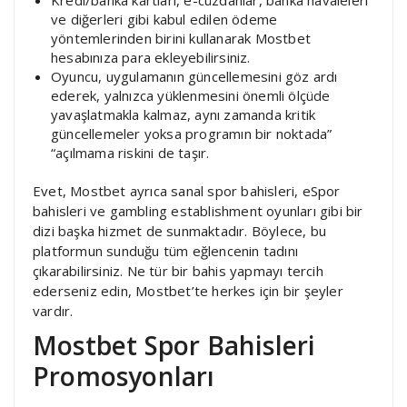
Kredi/banka kartları, e-cüzdanlar, banka havaleleri
ve diğerleri gibi kabul edilen ödeme
yöntemlerinden birini kullanarak Mostbet
hesabınıza para ekleyebilirsiniz.
Oyuncu, uygulamanın güncellemesini göz ardı
ederek, yalnızca yüklenmesini önemli ölçüde
yavaşlatmakla kalmaz, aynı zamanda kritik
güncellemeler yoksa programın bir noktada”
“açılmama riskini de taşır.
Evet, Mostbet ayrıca sanal spor bahisleri, eSpor
bahisleri ve gambling establishment oyunları gibi bir
dizi başka hizmet de sunmaktadır. Böylece, bu
platformun sunduğu tüm eğlencenin tadını
çıkarabilirsiniz. Ne tür bir bahis yapmayı tercih
ederseniz edin, Mostbet’te herkes için bir şeyler
vardır.
Mostbet Spor Bahisleri
Promosyonları