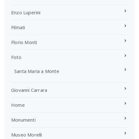
Enzo Luperini
Filmati
Florio Monti
Foto
Santa Maria a Monte
Giovanni Carrara
Home
Monumenti
Museo Morelli