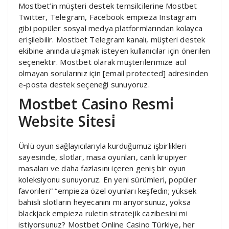
Mostbet’in müşteri destek temsilcilerine Mostbet
Twitter, Telegram, Facebook empieza Instagram
gibi popüler sosyal medya platformlarından kolayca
erişilebilir. Mostbet Telegram kanalı, müşteri destek
ekibine anında ulaşmak isteyen kullanıcılar için önerilen
seçenektir. Mostbet olarak müşterilerimize acil
olmayan sorularınız için [email protected] adresinden
e-posta destek seçeneği sunuyoruz.
Mostbet Casino Resmi̇
Website Si̇tesi̇
Ünlü oyun sağlayıcılarıyla kurduğumuz işbirlikleri
sayesinde, slotlar, masa oyunları, canlı krupiyer
masaları ve daha fazlasını içeren geniş bir oyun
koleksiyonu sunuyoruz. En yeni sürümleri, popüler
favorileri” “empieza özel oyunları keşfedin; yüksek
bahisli slotların heyecanını mı arıyorsunuz, yoksa
blackjack empieza ruletin stratejik cazibesini mi
istiyorsunuz? Mostbet Online Casino Türkiye, her