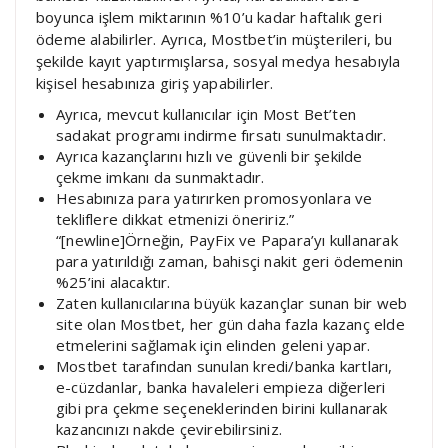
boyunca işlem miktarının %10’u kadar haftalık geri
ödeme alabilirler. Ayrıca, Mostbet’in müşterileri, bu
şekilde kayıt yaptırmışlarsa, sosyal medya hesabıyla
kişisel hesabınıza giriş yapabilirler.
Ayrıca, mevcut kullanıcılar için Most Bet’ten
sadakat programı indirme fırsatı sunulmaktadır.
Ayrıca kazançlarını hızlı ve güvenli bir şekilde
çekme imkanı da sunmaktadır.
Hesabınıza para yatırırken promosyonlara ve
tekliflere dikkat etmenizi öneririz.”
“[newline]Örneğin, PayFix ve Papara’yı kullanarak
para yatırıldığı zaman, bahisçi nakit geri ödemenin
%25’ini alacaktır.
Zaten kullanıcılarına büyük kazançlar sunan bir web
site olan Mostbet, her gün daha fazla kazanç elde
etmelerini sağlamak için elinden geleni yapar.
Mostbet tarafından sunulan kredi/banka kartları,
e-cüzdanlar, banka havaleleri empieza diğerleri
gibi pra çekme seçeneklerinden birini kullanarak
kazancınızı nakde çevirebilirsiniz.