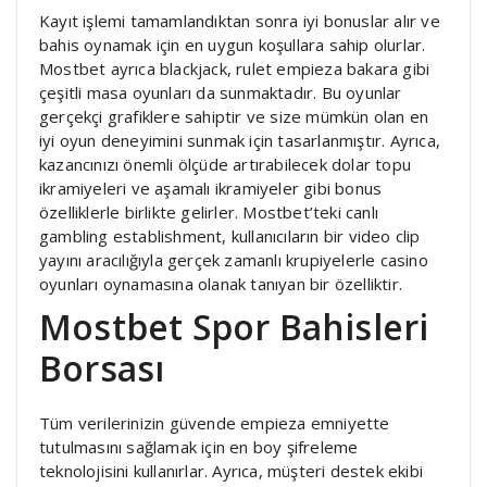
Kayıt işlemi tamamlandıktan sonra iyi bonuslar alır ve
bahis oynamak için en uygun koşullara sahip olurlar.
Mostbet ayrıca blackjack, rulet empieza bakara gibi
çeşitli masa oyunları da sunmaktadır. Bu oyunlar
gerçekçi grafiklere sahiptir ve size mümkün olan en
iyi oyun deneyimini sunmak için tasarlanmıştır. Ayrıca,
kazancınızı önemli ölçüde artırabilecek dolar topu
ikramiyeleri ve aşamalı ikramiyeler gibi bonus
özelliklerle birlikte gelirler. Mostbet’teki canlı
gambling establishment, kullanıcıların bir video clip
yayını aracılığıyla gerçek zamanlı krupiyelerle casino
oyunları oynamasına olanak tanıyan bir özelliktir.
Mostbet Spor Bahisleri
Borsası
Tüm verilerinizin güvende empieza emniyette
tutulmasını sağlamak için en boy şifreleme
teknolojisini kullanırlar. Ayrıca, müşteri destek ekibi