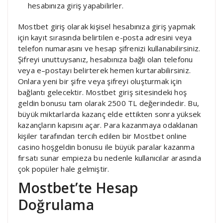
hesabınıza giriş yapabilirler.
Mostbet giriş olarak kişisel hesabınıza giriş yapmak
için kayıt sırasında belirtilen e-posta adresini veya
telefon numarasını ve hesap şifrenizi kullanabilirsiniz.
Şifreyi unuttuysanız, hesabınıza bağlı olan telefonu
veya e–postayı belirterek hemen kurtarabilirsiniz.
Onlara yeni bir şifre veya şifreyi oluşturmak için
bağlantı gelecektir. Mostbet giriş sitesindeki hoş
geldin bonusu tam olarak 2500 TL değerindedir. Bu,
büyük miktarlarda kazanç elde ettikten sonra yüksek
kazançların kapısını açar. Para kazanmaya odaklanan
kişiler tarafından tercih edilen bir Mostbet online
casino hoşgeldin bonusu ile büyük paralar kazanma
fırsatı sunar empieza bu nedenle kullanıcılar arasında
çok popüler hale gelmiştir.
Mostbet’te Hesap
Doğrulama