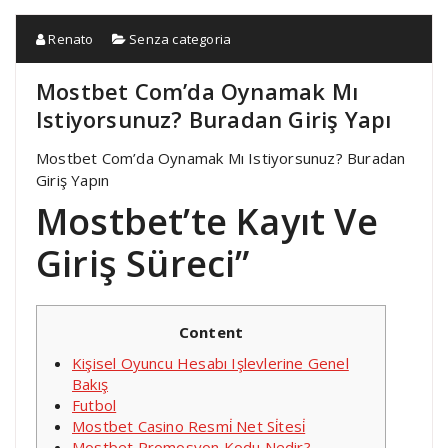
Renato
Senza categoria
Mostbet Com’da Oynamak Mı
Istiyorsunuz? Buradan Giriş Yapı
Mostbet Com’da Oynamak Mı Istiyorsunuz? Buradan
Giriş Yapın
Mostbet’te Kayıt Ve
Giriş Süreci”
Content
Kişisel Oyuncu Hesabı Işlevlerine Genel
Bakış
Futbol
Mostbet Casino Resmi̇ Net Si̇tesi̇
Mostbet Promosyon Kodu Nedir?