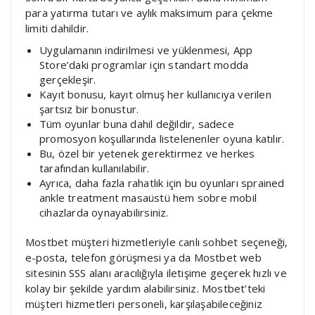
para yatırma tutarı ve aylık maksimum para çekme
limiti dahildir.
Uygulamanın indirilmesi ve yüklenmesi, App
Store’daki programlar için standart modda
gerçekleşir.
Kayıt bonusu, kayıt olmuş her kullanıcıya verilen
şartsız bir bonustur.
Tüm oyunlar buna dahil değildir, sadece
promosyon koşullarında listelenenler oyuna katılır.
Bu, özel bir yetenek gerektirmez ve herkes
tarafından kullanılabilir.
Ayrıca, daha fazla rahatlık için bu oyunları sprained
ankle treatment masaüstü hem sobre mobil
cihazlarda oynayabilirsiniz.
Mostbet müşteri hizmetleriyle canlı sohbet seçeneği,
e-posta, telefon görüşmesi ya da Mostbet web
sitesinin SSS alanı aracılığıyla iletişime geçerek hızlı ve
kolay bir şekilde yardım alabilirsiniz. Mostbet’teki
müşteri hizmetleri personeli, karşılaşabileceğiniz