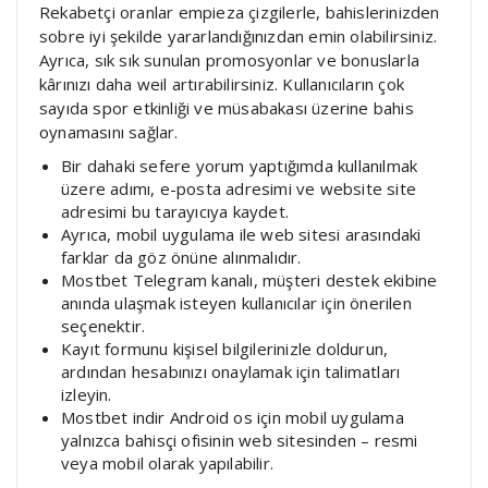
Rekabetçi oranlar empieza çizgilerle, bahislerinizden
sobre iyi şekilde yararlandığınızdan emin olabilirsiniz.
Ayrıca, sık sık sunulan promosyonlar ve bonuslarla
kârınızı daha weil artırabilirsiniz. Kullanıcıların çok
sayıda spor etkinliği ve müsabakası üzerine bahis
oynamasını sağlar.
Bir dahaki sefere yorum yaptığımda kullanılmak
üzere adımı, e-posta adresimi ve website site
adresimi bu tarayıcıya kaydet.
Ayrıca, mobil uygulama ile web sitesi arasındaki
farklar da göz önüne alınmalıdır.
Mostbet Telegram kanalı, müşteri destek ekibine
anında ulaşmak isteyen kullanıcılar için önerilen
seçenektir.
Kayıt formunu kişisel bilgilerinizle doldurun,
ardından hesabınızı onaylamak için talimatları
izleyin.
Mostbet indir Android os için mobil uygulama
yalnızca bahisçi ofisinin web sitesinden – resmi
veya mobil olarak yapılabilir.