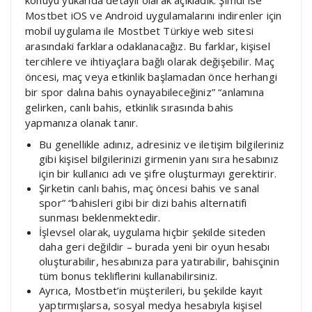
konuyu yukarıda detaylı olarak açıkladık. Şimdi ise
Mostbet iOS ve Android uygulamalarını indirenler için
mobil uygulama ile Mostbet Türkiye web sitesi
arasındaki farklara odaklanacağız. Bu farklar, kişisel
tercihlere ve ihtiyaçlara bağlı olarak değişebilir. Maç
öncesi, maç veya etkinlik başlamadan önce herhangi
bir spor dalına bahis oynayabileceğiniz” “anlamına
gelirken, canlı bahis, etkinlik sırasında bahis
yapmanıza olanak tanır.
Bu genellikle adınız, adresiniz ve iletişim bilgileriniz
gibi kişisel bilgilerinizi girmenin yanı sıra hesabınız
için bir kullanıcı adı ve şifre oluşturmayı gerektirir.
Şirketin canlı bahis, maç öncesi bahis ve sanal
spor” “bahisleri gibi bir dizi bahis alternatifi
sunması beklenmektedir.
İşlevsel olarak, uygulama hiçbir şekilde siteden
daha geri değildir – burada yeni bir oyun hesabı
oluşturabilir, hesabınıza para yatırabilir, bahisçinin
tüm bonus tekliflerini kullanabilirsiniz.
Ayrıca, Mostbet’in müşterileri, bu şekilde kayıt
yaptırmışlarsa, sosyal medya hesabıyla kişisel