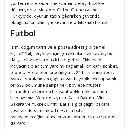
yöntemlerine kadar the woman detayı titizlikle
düşünüyoruz. Mostbet Online Online casino
Türkiye’de, oyunun tadını çıkarırken güvende
olduğunuzun bilinciyle keyfinize odaklanabilirsiniz.
Futbol
İsim, doğum tarihi ve e-posta adresi gibi temel
kişisel” “bilgiler, kayıt için gerekli olan tek şeydir, bu
da işi kolay ve karmaşık hale getirir. Ekip, size
ihtiyacınız olan tüm yardımı sağlamak için canlı sohbet,
e-posta ve telefon aracılığıyla 7/24 hizmetinizdedir.
Ayrıca, sorularınızın çoğunu yanıtlayabilecek kapsamlı
bir SSS bölümüne sahiptirler, böylece müşteri
hizmetleri ekibinden bir yanıt beklemek zorunda
kalmazsınız. Mostbet ayrıca Klasik Bakara, Mini
Bakara ve Yüksek Limitli Bakara gibi çeşitli bakara
çeşitleri de sunmaktadır. Ayrıca bahis
oynayabileceğiniz daha arizona bilinen birçok spor dalı
da vardır.