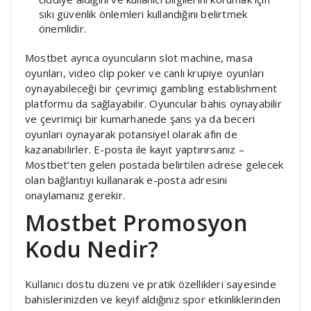
sıkı güvenlik önlemleri kullandığını belirtmek
önemlidir.
Mostbet ayrıca oyuncuların slot machine, masa
oyunları, video clip poker ve canlı krupiye oyunları
oynayabileceği bir çevrimiçi gambling establishment
platformu da sağlayabilir. Oyuncular bahis oynayabilir
ve çevrimiçi bir kumarhanede şans ya da beceri
oyunları oynayarak potansiyel olarak afin de
kazanabilirler. E-posta ile kayıt yaptırırsanız –
Mostbet’ten gelen postada belirtilen adrese gelecek
olan bağlantıyı kullanarak e-posta adresini
onaylamanız gerekir.
Mostbet Promosyon
Kodu Nedir?
Kullanıcı dostu düzeni ve pratik özellikleri sayesinde
bahislerinizden ve keyif aldığınız spor etkinliklerinden