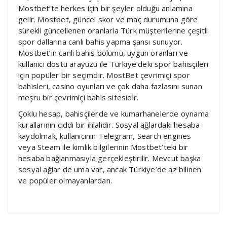
Mostbet’te herkes için bir şeyler olduğu anlamına
gelir. Mostbet, güncel skor ve maç durumuna göre
sürekli güncellenen oranlarla Türk müşterilerine çeşitli
spor dallarına canlı bahis yapma şansı sunuyor.
Mostbet’in canlı bahis bölümü, uygun oranları ve
kullanıcı dostu arayüzü ile Türkiye’deki spor bahisçileri
için popüler bir seçimdir. MostBet çevrimiçi spor
bahisleri, casino oyunları ve çok daha fazlasını sunan
meşru bir çevrimiçi bahis sitesidir.
Çoklu hesap, bahisçilerde ve kumarhanelerde oynama
kurallarının ciddi bir ihlalidir. Sosyal ağlardaki hesaba
kaydolmak, kullanıcının Telegram, Search engines
veya Steam ile kimlik bilgilerinin Mostbet’teki bir
hesaba bağlanmasıyla gerçekleştirilir. Mevcut başka
sosyal ağlar de uma var, ancak Türkiye’de az bilinen
ve popüler olmayanlardan.