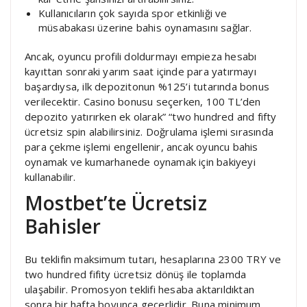
Kullanıcıların çok sayıda spor etkinliği ve
müsabakası üzerine bahis oynamasını sağlar.
Ancak, oyuncu profili doldurmayı empieza hesabı
kayıttan sonraki yarım saat içinde para yatırmayı
başardıysa, ilk depozitonun %125’i tutarında bonus
verilecektir. Casino bonusu seçerken, 100 TL’den
depozito yatırırken ek olarak” “two hundred and fifty
ücretsiz spin alabilirsiniz. Doğrulama işlemi sırasında
para çekme işlemi engellenir, ancak oyuncu bahis
oynamak ve kumarhanede oynamak için bakiyeyi
kullanabilir.
Mostbet’te Ücretsiz
Bahisler
Bu teklifin maksimum tutarı, hesaplarına 2300 TRY ve
two hundred fifity ücretsiz dönüş ile toplamda
ulaşabilir. Promosyon teklifi hesaba aktarıldıktan
sonra bir hafta boyunca geçerlidir. Buna minimum