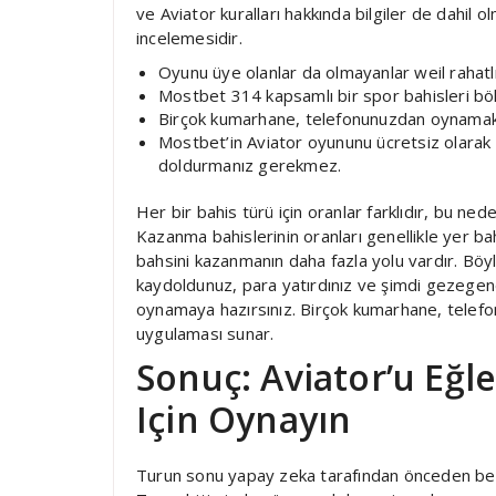
ve Aviator kuralları hakkında bilgiler de dahil
incelemesidir.
Oyunu üye olanlar da olmayanlar weil rahatl
Mostbet 314 kapsamlı bir spor bahisleri bö
Birçok kumarhane, telefonunuzdan oynamak içi
Mostbet’in Aviator oyununu ücretsiz olarak
doldurmanız gerekmez.
Her bir bahis türü için oranlar farklıdır, bu n
Kazanma bahislerinin oranları genellikle yer ba
bahsini kazanmanın daha fazla yolu vardır. Bö
kaydoldunuz, para yatırdınız ve şimdi gezegend
oynamaya hazırsınız. Birçok kumarhane, telefonu
uygulaması sunar.
Sonuç: Aviator’u Eğ
Için Oynayın
Turun sonu yapay zeka tarafından önceden belir