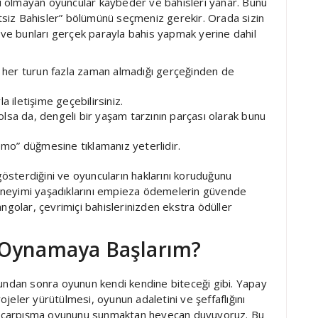
 olmayan oyuncular kaybeder ve bahisleri yanar. Bunu
siz Bahisler” bölümünü seçmeniz gerekir. Orada sizin
z ve bunları gerçek parayla bahis yapmak yerine dahil
a her turun fazla zaman almadığı gerçeğinden de
 iletişime geçebilirsiniz.
sa da, dengeli bir yaşam tarzının parçası olarak bunu
emo” düğmesine tıklamanız yeterlidir.
 gösterdiğini ve oyuncuların haklarını koruduğunu
 deneyimi yaşadıklarını empieza ödemelerin güvende
ngolar, çevrimiçi bahislerinizden ekstra ödüller
l Oynamaya Başlarım?
bundan sonra oyunun kendi kendine biteceği gibi. Yapay
rojeler yürütülmesi, oyunun adaletini ve şeffaflığını
tor çarpışma oyununu sunmaktan heyecan duyuyoruz. Bu