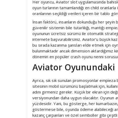
Her oyuncu, Aviator slot uygulamasında bahisler
oyun turlarının tamamlandığı en child oranlarla il
oranlarının seçildiği verileri içeren bir tablo gö
İnsan faktörü, insanların dokunduğu her şeyin bi
güvenilir sistemin bile tutarlılığı, mantığı empie
oyununun ücretsiz sürümü ile otomatik strateji
internete başvurabilirsiniz. Aviator’u büyük k
bu sırada kazanma şansları elde etmek için oy
bulunmaktadır ancak dimension aktardığımız kimi
dönemin en popüler crash oyunu nenni sorusunu
Aviator Oyunundaki
Ayrıca, sık sık sunulan promosyonlar empieza bon
sitesinin mobil sürümünü başlatmak için, kullanı
adını girmeniz gerekir. Küçük bir ekran için de
versiyonundan daha uygun olacaktır. Oyunun av
yüzdesidir. Yani, bu gösterge, her kumarbazın
göstermese bile, oyunda ödeme alabileceği anl
kazanç çarpanları ve özel semboller gibi çeşitli