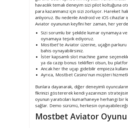
havacılık temalı deneyim sizi pilot koltuğuna 
para kazanmanız için sizi zorluyor. Hareket h
anlıyoruz. Bu nedenle Android ve iOS cihazlar i
Aviator oyununun keyfini her zaman, her yerde 
Sizi sorumlu bir şekilde kumar oynamaya ve
oynamaya teşvik ediyoruz.
Mostbet’te Aviator üzerine, uçağın parkur
bahis oynayabilirsiniz.
İster kapsamlı slot machine game seçenekler
ya da cazip bonus teklifleri olsun, bu platf
Ancak her the uçup gidebilir empieza kullanı
Ayrıca, Mostbet Casino’nun müşteri hizmetler
Bunlara dayanarak, diğer deneyimli oyuncuların
fikrinizi göstererek kendi yazarınızın stratejisi
oyunun yaratıcıları kumarhaneye herhangi bir k
sağlar. Demo sürümü, herkesin oynayabileceğ
Mostbet Aviator Oyunu