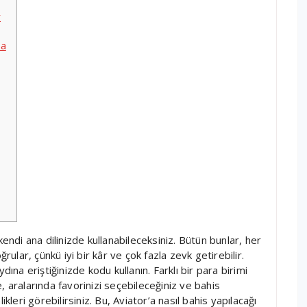
r
ma
kendi ana dilinizde kullanabileceksiniz. Bütün bunlar, her
lar, çünkü iyi bir kâr ve çok fazla zevk getirebilir.
a eriştiğinizde kodu kullanın. Farklı bir para birimi
te, aralarında favorinizi seçebileceğiniz ve bahis
kleri görebilirsiniz. Bu, Aviator’a nasıl bahis yapılacağı