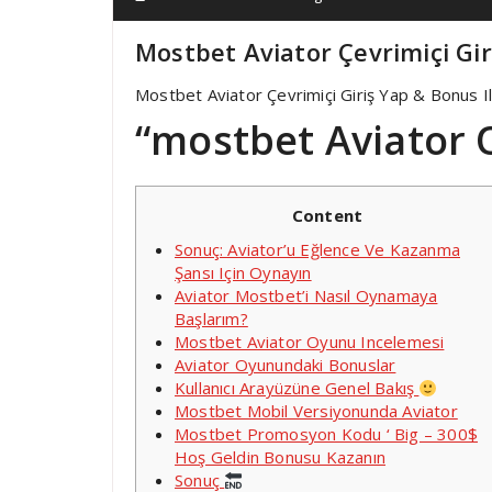
Mostbet Aviator Çevrimiçi Gir
Mostbet Aviator Çevrimiçi Giriş Yap & Bonus I
“mostbet Aviator 
Content
Sonuç: Aviator’u Eğlence Ve Kazanma
Şansı Için Oynayın
Aviator Mostbet’i Nasıl Oynamaya
Başlarım?
Mostbet Aviator Oyunu Incelemesi
Aviator Oyunundaki Bonuslar
Kullanıcı Arayüzüne Genel Bakış
Mostbet Mobil Versiyonunda Aviator
Mostbet Promosyon Kodu ‘ Big – 300$
Hoş Geldin Bonusu Kazanın
Sonuç