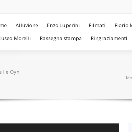
me
Alluvione
Enzo Luperini
Filmati
Florio 
useo Morelli
Rassegna stampa
Ringraziamenti
s Ile Oyn
Mo