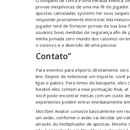
O bloqueio de conta é uma medida imensa; se 
provas inequívocas de uma má-fé do jogador
apostas canceladas systems ter seus saques 
responde prontamente electronic lida minuc
jogador terá de fornecer provas de sua boa-f
usuários boas medidas de segurança afin de p
minha jornada zero mundo dos cassinos on-lin
o sucesso e a diversão de uma pessoa.
Contato”
Para eventos para eSports diretamente zero s
line. Depois de selecionar um esporte, você p
ligas e países. Para times de basquete, eles
futebol eles contam a new pontuação final, at
Você pode encontrar mesas com um custo de” 
experientes podem entrar imediatamente em
Mostbet Aviator consiste basicamente em rea
um avião, conforme o avião vai decolar um v
através do multiplicador de apostas. Mesmo s