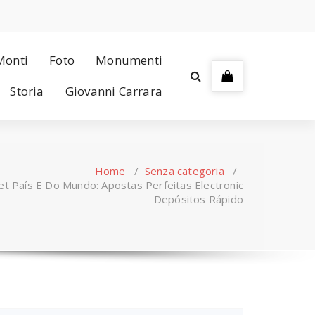
Monti
Foto
Monumenti
Storia
Giovanni Carrara
Home
/
Senza categoria
/
 País E Do Mundo: Apostas Perfeitas Electronic
Depósitos Rápido