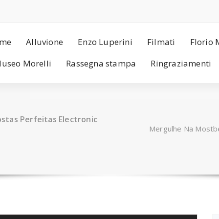
me
Alluvione
Enzo Luperini
Filmati
Florio 
useo Morelli
Rassegna stampa
Ringraziamenti
tas Perfeitas Electronic
Mergulhe Na Mostbet