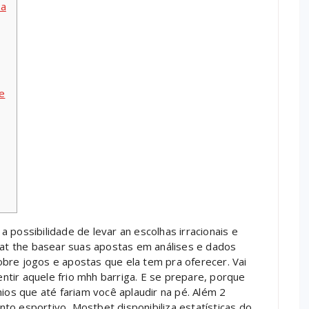
ia
e
 possibilidade de levar an escolhas irracionais e
o at the basear suas apostas em análises e dados
bre jogos e apostas que ela tem pra oferecer. Vai
sentir aquele frio mhh barriga. E se prepare, porque
s que até fariam você aplaudir na pé. Além 2
to esportivo, Mostbet disponibiliza estatísticas do