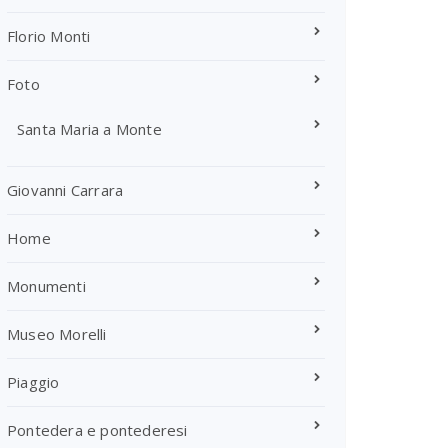
Florio Monti
Foto
Santa Maria a Monte
Giovanni Carrara
Home
Monumenti
Museo Morelli
Piaggio
Pontedera e pontederesi