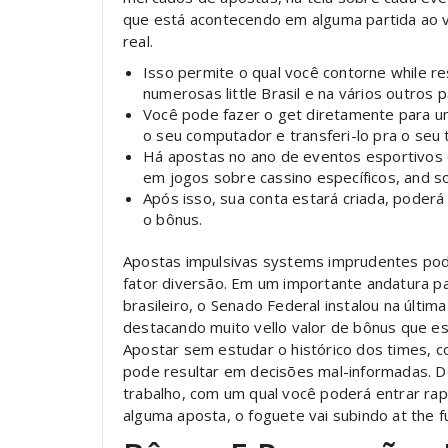
que está acontecendo em alguma partida ao 
real.
Isso permite o qual você contorne while r
numerosas little Brasil e na vários outros p
Você pode fazer o get diretamente para um
o seu computador e transferi-lo pra o seu 
Há apostas no ano de eventos esportivos e
em jogos sobre cassino específicos, and so
Após isso, sua conta estará criada, poderá
o bônus.
Apostas impulsivas systems imprudentes pod
fator diversão. Em um importante andatura p
brasileiro, o Senado Federal instalou na últim
destacando muito vello valor de bônus que 
Apostar sem estudar o histórico dos times, c
pode resultar em decisões mal-informadas. D
trabalho, com um qual você poderá entrar rapi
alguma aposta, o foguete vai subindo at the 