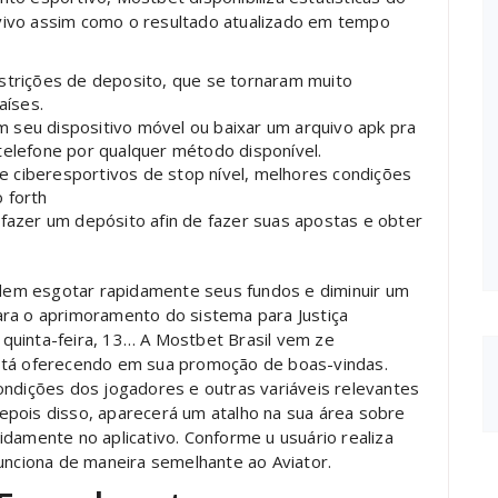
vivo assim como o resultado atualizado em tempo
estrições de deposito, que se tornaram muito
aíses.
 seu dispositivo móvel ou baixar um arquivo apk pra
telefone por qualquer método disponível.
 ciberesportivos de stop nível, melhores condições
 forth
 fazer um depósito afin de fazer suas apostas e obter
em esgotar rapidamente seus fundos e diminuir um
ara o aprimoramento do sistema para Justiça
a quinta-feira, 13… A Mostbet Brasil vem ze
está oferecendo em sua promoção de boas-vindas.
ondições dos jogadores e outras variáveis relevantes
epois disso, aparecerá um atalho na sua área sobre
damente no aplicativo. Conforme u usuário realiza
funciona de maneira semelhante ao Aviator.