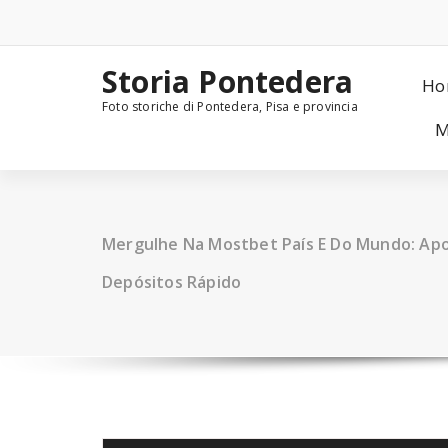
Skip
to
content
Storia Pontedera
Ho
Foto storiche di Pontedera, Pisa e provincia
M
Mergulhe Na Mostbet País E Do Mundo: Apos
Depósitos Rápido