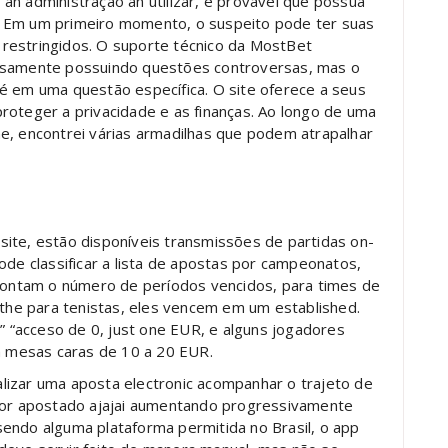
an administração an utilizar, é provável que possua
. Em um primeiro momento, o suspeito pode ter suas
restringidos. O suporte técnico da MostBet
iosamente possuindo questões controversas, mas o
é em uma questão específica. O site oferece a seus
roteger a privacidade e as finanças. Ao longo de uma
e, encontrei várias armadilhas que podem atrapalhar
ite, estão disponíveis transmissões de partidas on-
ode classificar a lista de apostas por campeonatos,
 contam o número de períodos vencidos, para times de
 the para tenistas, eles vencem em um established.
“acceso de 0, just one EUR, e alguns jogadores
 mesas caras de 10 a 20 EUR.
lizar uma aposta electronic acompanhar o trajeto de
alor apostado ajajai aumentando progressivamente
endo alguma plataforma permitida no Brasil, o app