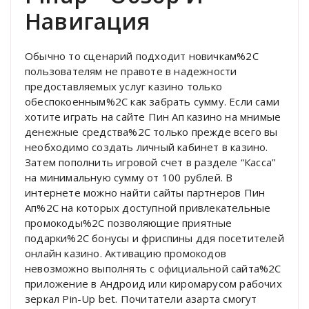
Навигация
Обычно то сценарий подходит новичкам%2C
пользователям не правоте в надежности
предоставляемых услуг казино только
обеспокоенным%2C как забрать сумму. Если сами
хотите играть на сайте Пин Ап казино на мнимые
денежные средства%2C только прежде всего вы
необходимо создать личный кабинет в казино.
Затем пополнить игровой счет в разделе “Касса”
на минимальную сумму от 100 рублей. В
интернете можно найти сайты партнеров Пин
Ап%2C на которых доступной привлекательные
промокоды%2C позволяющие приятные
подарки%2C бонусы и фриспины ддя посетителей
онлайн казино. Активацию промокодов
невозможно выполнять с официальной сайта%2C
приложение в Андроид или киромарусом рабочих
зеркал Pin-Up bet. Почитатели азарта смогут