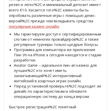
резво и легко%2C и минимальный депозит имеет
всего €10. Касается того%2C клиенты быть
опробовать различные игры с помощью демо-
версий%2C прежде чем вкладывать средства
популярные казино онлайн
.
Мы гарантируем доступ к сертифицированным
слотам от немногих провайдеров%2C а также
регулярные турниры только щедрые бонусы.
Программа для компьютера же приложение
Пин Уп на iPhone а сегодня находятся и стадии
разработки.
Aviator Game – идеальное пин-ап казино для
лучших%2C кто хочет иметь
захватывающий%2C интерактивный
житейский в азартных играх онлайн.
Перед установкой проверьте%2C подходит ли
девайс по характеристикам и обновите
операционную систему до конца версии.
Быстрое регистрация%2C понятный