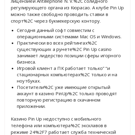
лицензией Antillephone N. V.%2C солидного
регулирующего органа из Кюрасао. А клубе Pin Up
можно также свободно проводить ставки в
спорт%2C через букмекерскую контору.
Сегодня данный софт совместим с
операционными системами Mac OS и Windows.
Практически во всех рейтингах%2C
существующих а рунете%2C Pin Up casino
занимает лидерство позиции сферы игорного
бизнеса.
Игровой клиент а ПК работает только” “и
стационарных компьютерах%2C только и на
ноутбуках.
Посетители%2C уже имеющие открытый
аккаунт в казино PinUp%2C только проводят
повторную регистрацию в скачанном
приложении.
Казино Pin Up недоступно с мобильного
телефона или компьютера%2C эксклавов в
режиме 24%2F7 работает служба технической