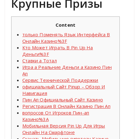
Крупные Призы
Content
только Поменять Язык Интерфейса В
Онлайн Казино%3F
Кто Может Играть В Pin Up На
Деньги%3F
Ставки а Тотал
Игра а Реальние Деньги а Казино Пин
Ап
Сервис Технической Поддержки
официальный Сайт Pinup – Обзор И
Навигация
Пин Ап Официальный Сайт Казино
Регистрация В Онлайн Казино Пин Ап
вопросов От Игроков Пин-ап
Казино%3A
Мобильная Версия Pin Up Для Игры
Онлайн На Смарфтоне
Скачать Мобильную гипотезу Казино