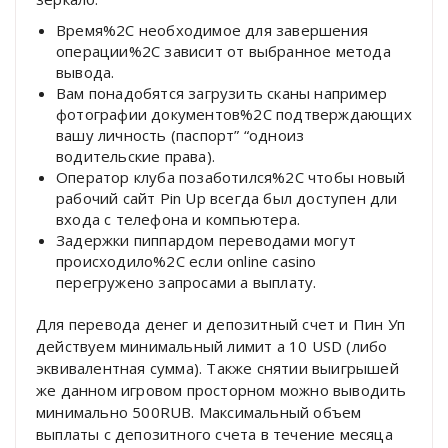
Время%2C необходимое для завершения
операции%2C зависит от выбранное метода
вывода.
Вам понадобятся загрузить сканы например
фотографии документов%2C подтверждающих
вашу личность (паспорт” “одноиз
водительские права).
Оператор клуба позаботился%2C чтобы новый
рабочий сайт Pin Up всегда был доступен дли
входа с телефона и компьютера.
Задержки пиппардом переводами могут
происходило%2C если online casino
перегружено запросами а выплату.
Для перевода денег и депозитный счет и Пин Уп
действуем минимальный лимит а 10 USD (либо
эквивалентная сумма). Также снятии выигрышей
же данном игровом просторном можно выводить
минимально 500RUB. Максимальный объем
выплаты с депозитного счета в течение месяца