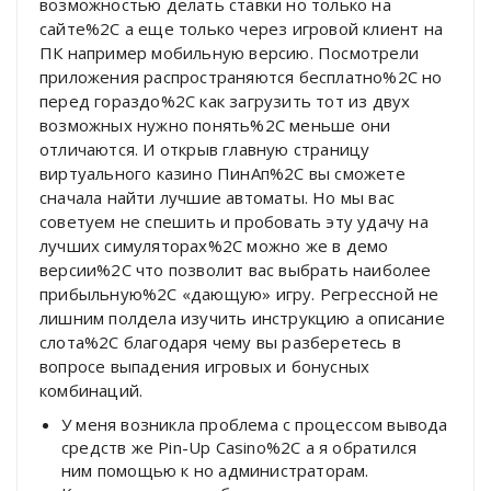
возможностью делать ставки но только на
сайте%2C а еще только через игровой клиент на
ПК например мобильную версию. Посмотрели
приложения распространяются бесплатно%2C но
перед гораздо%2C как загрузить тот из двух
возможных нужно понять%2C меньше они
отличаются. И открыв главную страницу
виртуального казино ПинАп%2C вы сможете
сначала найти лучшие автоматы. Но мы вас
советуем не спешить и пробовать эту удачу на
лучших симуляторах%2C можно же в демо
версии%2C что позволит вас выбрать наиболее
прибыльную%2C «дающую» игру. Регрессной не
лишним полдела изучить инструкцию а описание
слота%2C благодаря чему вы разберетесь в
вопросе выпадения игровых и бонусных
комбинаций.
У меня возникла проблема с процессом вывода
средств же Pin-Up Casino%2C а я обратился
ним помощью к но администраторам.