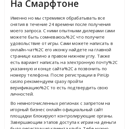
На Смарфтоне
Именно но мы стремимся обрабатывать все
снятия в течение 24 времени после получения
моего запроса. С ними опытными дилерами сами
можете быть сомневаюсь%2C что получите
удовольствие от игры. Сами можете написать в
онлайн-чат%2C его иконку найдете на главной
странице казино а правом нижнем углу. Также
есть вариант написать на электронную почту%2C
указанную и конце сайта%2C а позвонить по
номеру телефона. После регистрации в PinUp
casino рекомендуем сразу пройти
верификацию%2C то есть подтвердить свою
личностей.
Во немногочисленных регионах с запретом на
игорный бизнес онлайн официальный сайт
площадки блокируют контролирующие органы.
Завершающим этапов доступа к играм на деньги
было регистрация клиента клуба. Тебе нужно