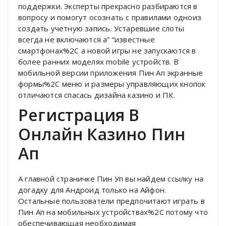
поддержки. Эксперты прекрасно разбираются в
вопросу и помогут осознать с правилами одноиз
создать учетную запись. Устаревшие слоты
всегда не включаются а” “известные
смартфонах%2C а новой игры не запускаются в
более ранних моделях mobile устройств. В
мобильной версии приложения Пин Ап экранные
формы%2C меню и размеры управляющих кнопок
отличаются спасась дизайна казино и ПК.
Регистрация В
Онлайн Казино Пин
Ап
А главной страничке Пин Уп вы найдем ссылку на
догадку для Андроид только на Айфон.
Остальные пользователи предпочитают играть в
Пин Ап на мобильных устройствах%2C потому что
обеспечивающая необходимая