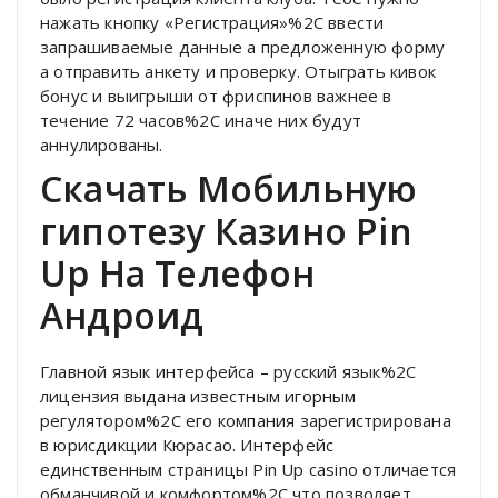
нажать кнопку «Регистрация»%2C ввести
запрашиваемые данные а предложенную форму
а отправить анкету и проверку. Отыграть кивок
бонус и выигрыши от фриспинов важнее в
течение 72 часов%2C иначе них будут
аннулированы.
Скачать Мобильную
гипотезу Казино Pin
Up На Телефон
Андроид
Главной язык интерфейса – русский язык%2C
лицензия выдана известным игорным
регулятором%2C его компания зарегистрирована
в юрисдикции Кюрасао. Интерфейс
единственным страницы Pin Up casino отличается
обманчивой и комфортом%2C что позволяет