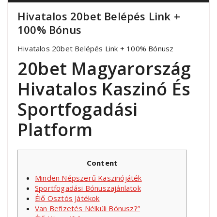
Hivatalos 20bet Belépés Link +
100% Bónus
Hivatalos 20bet Belépés Link + 100% Bónusz
20bet Magyarország
Hivatalos Kaszinó És
Sportfogadási
Platform
Content
Minden Népszerű Kaszinójáték
Sportfogadási Bónuszajánlatok
Élő Osztós Játékok
Van Befizetés Nélküli Bónusz?”