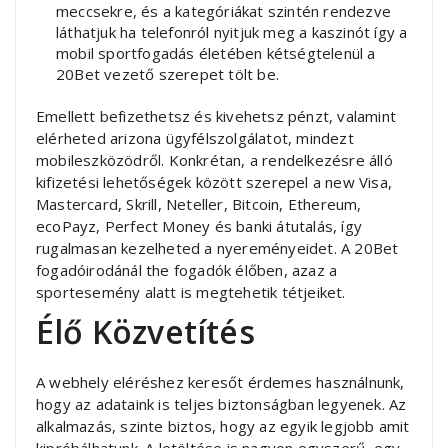
meccsekre, és a kategóriákat szintén rendezve
láthatjuk ha telefonról nyitjuk meg a kaszinót így a
mobil sportfogadás életében kétségtelenül a
20Bet vezető szerepet tölt be.
Emellett befizethetsz és kivehetsz pénzt, valamint
elérheted arizona ügyfélszolgálatot, mindezt
mobileszközödről. Konkrétan, a rendelkezésre álló
kifizetési lehetőségek között szerepel a new Visa,
Mastercard, Skrill, Neteller, Bitcoin, Ethereum,
ecoPayz, Perfect Money és banki átutalás, így
rugalmasan kezelheted a nyereményeidet. A 20Bet
fogadóirodánál the fogadók élőben, azaz a
sportesemény alatt is megtehetik tétjeiket.
Élő Közvetítés
A webhely eléréshez keresőt érdemes használnunk,
hogy az adataink is teljes biztonságban legyenek. Az
alkalmazás, szinte biztos, hogy az egyik legjobb amit