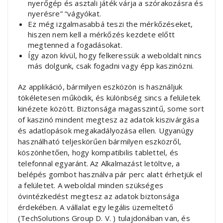
nyerőgép és asztali játék várja a szórakozásra és
nyerésre” “vágyókat.
Ez még izgalmasabbá teszi the mérkőzéseket,
hiszen nem kell a mérkőzés kezdete előtt
megtenned a fogadásokat.
Így azon kívül, hogy felkeressük a weboldalt nincs
más dolgunk, csak fogadni vagy épp kaszinózni.
Az applikáció, bármilyen eszközön is használjuk
tökéletesen működik, és különbség sincs a felületek
kinézete között. Biztonsága magasszintű, some sort
of kaszinó mindent megtesz az adatok kiszivárgása
és adatlopások megakadályozása ellen. Ugyanúgy
használható teljeskörűen bármilyen eszközről,
köszönhetően, hogy kompatibilis tablettel, és
telefonnal egyaránt. Az Alkalmazást letöltve, a
belépés gombot használva pár perc alatt érhetjük el
a felületet. A weboldal minden szükséges
óvintézkedést megtesz az adatok biztonsága
érdekében. A vállalat egy legális üzemeltető
(TechSolutions Group D. V. ) tulajdonában van, és