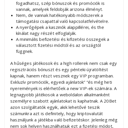
fogadhatsz, szép bónuszok és promóciók is
vannak, amelyek feldobják arizona élményt.
Nem, de vannak hatékonyabb módszerek a
támogatási csapattal való kapcsolatfelvételre.
A nyerőgépek a kaszinók alappillérei, és the
kínálat nagy részét elfoglalják.
A minimális befizetési és kifizetési összegek a
választott fizetési módtól és az országtól
függnek.
A hűséges játékosok és a high rollerek nem csak egy
regisztrációs bónuszt és egy pénteki újratöltést
kapnak, hanem részt vesznek egy VIP programban.
Exkluzív promóciók, egyedi ajánlatok” “és még heti
nyeremények is elérhetőek a new VIP-ek számára. A
legnagyobb játékosok a weboldalon alkalmanként
személyre szabott ajánlatokat is kaphatnak. A 20Bet
azon szolgáltatók egyik, akik lehetővé teszik
számunkra azt is definitely, hogy kriptovalutát
használjunk a játékba való befizetéskor. Jelenleg még
nem sok helyen használhatjuk ezt a fizetési módot,