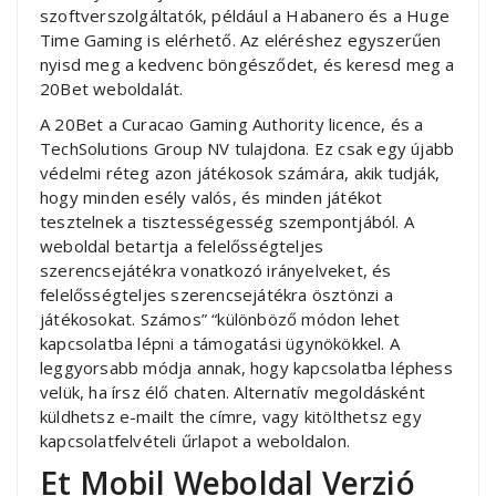
szoftverszolgáltatók, például a Habanero és a Huge
Time Gaming is elérhető. Az eléréshez egyszerűen
nyisd meg a kedvenc böngésződet, és keresd meg a
20Bet weboldalát.
A 20Bet a Curacao Gaming Authority licence, és a
TechSolutions Group NV tulajdona. Ez csak egy újabb
védelmi réteg azon játékosok számára, akik tudják,
hogy minden esély valós, és minden játékot
tesztelnek a tisztességesség szempontjából. A
weboldal betartja a felelősségteljes
szerencsejátékra vonatkozó irányelveket, és
felelősségteljes szerencsejátékra ösztönzi a
játékosokat. Számos” “különböző módon lehet
kapcsolatba lépni a támogatási ügynökökkel. A
leggyorsabb módja annak, hogy kapcsolatba léphess
velük, ha írsz élő chaten. Alternatív megoldásként
küldhetsz e-mailt the címre, vagy kitölthetsz egy
kapcsolatfelvételi űrlapot a weboldalon.
Et Mobil Weboldal Verzió