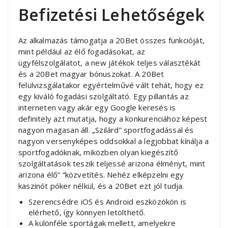
Befizetési Lehetőségek
Az alkalmazás támogatja a 20Bet összes funkcióját,
mint például az élő fogadásokat, az
ügyfélszolgálatot, a new játékok teljes választékát
és a 20Bet magyar bónuszokat. A 20Bet
felülvizsgálatakor egyértelművé vált tehát, hogy ez
egy kiváló fogadási szolgáltató. Egy pillantás az
interneten vagy akár egy Google keresés is
definitely azt mutatja, hogy a konkurenciához képest
nagyon magasan áll. „Szilárd” sportfogadással és
nagyon versenyképes oddsokkal a legjobbat kínálja a
sportfogadóknak, miközben olyan kiegészítő
szolgáltatások teszik teljessé arizona élményt, mint
arizona élő” “közvetítés. Nehéz elképzelni egy
kaszinót póker nélkül, és a 20Bet ezt jól tudja.
Szerencsédre iOS és Android eszközökön is
elérhető, így könnyen letölthető.
A különféle sportágak mellett, amelyekre