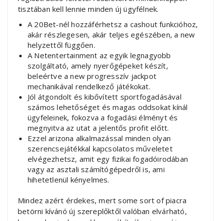
tisztában kell lennie minden új ügyfélnek.
A 20Bet-nél hozzáférhetsz a cashout funkcióhoz,
akár részlegesen, akár teljes egészében, a new
helyzettől függően.
A Netentertainment az egyik legnagyobb
szolgáltató, amely nyerőgépeket készít,
beleértve a new progresszív jackpot
mechanikával rendelkező játékokat.
Jól átgondolt és kibővített sportfogadásával
számos lehetőséget és magas oddsokat kínál
ügyfeleinek, fokozva a fogadási élményt és
megnyitva az utat a jelentős profit előtt.
Ezzel arizona alkalmazással minden olyan
szerencsejátékkal kapcsolatos műveletet
elvégezhetsz, amit egy fizikai fogadóirodában
vagy az asztali számítógépedről is, ami
hihetetlenül kényelmes.
Mindez azért érdekes, mert some sort of piacra
betörni kívánó új szereplőktől valóban elvárható,