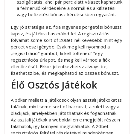
szolgáltatás, ahol pár perc alatt választ kaphatunk
a felmerülő kérdésekre a normál és a kifizetési
vagy befizetési bónusz kérdésekben egyaránt.
Egy jó stratégia az, fixa ingyenes pörgetési bónuszt
kapsz, és játékra használod fel. A regisztrációs
folyamat some sort of 20Bet-nél kevesebb mint egy
percet vesz igénybe. Csak meg kell nyomnod a
„regisztráció” gombot, ki kell töltened” “egy
regisztrációs űrlapot, és meg kell várnod a fiók
ellenőrzését. Ekkor jelentkezhetsz always be,
fizethetsz be, és megkaphatod az összes bónuszt.
Élő Osztós Játékok
A póker mellett a játékosok olyan asztali játékokat is
találnak, mint some sort of baccarat, a rulett vagy a
blackjack, amelyekben játszhatnak és fogadhatnak.
Az asztali játékok a weboldal erre megjelölt részein
találhatók, így könnyen megtalálhatók. A 20bet
regisztrációs feltétel részleteivel mindenképpen