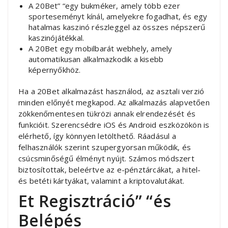
A 20Bet” “egy bukméker, amely több ezer
sporteseményt kínál, amelyekre fogadhat, és egy
hatalmas kaszinó részleggel az összes népszerű
kaszinójátékkal.
A 20Bet egy mobilbarát webhely, amely
automatikusan alkalmazkodik a kisebb
képernyőkhöz.
Ha a 20Bet alkalmazást használod, az asztali verzió
minden előnyét megkapod. Az alkalmazás alapvetően
zökkenőmentesen tükrözi annak elrendezését és
funkcióit. Szerencsédre iOS és Android eszközökön is
elérhető, így könnyen letölthető. Ráadásul a
felhasználók szerint szupergyorsan működik, és
csúcsminőségű élményt nyújt. Számos módszert
biztosítottak, beleértve az e-pénztárcákat, a hitel-
és betéti kártyákat, valamint a kriptovalutákat.
Et Regisztráció” “és
Belépés