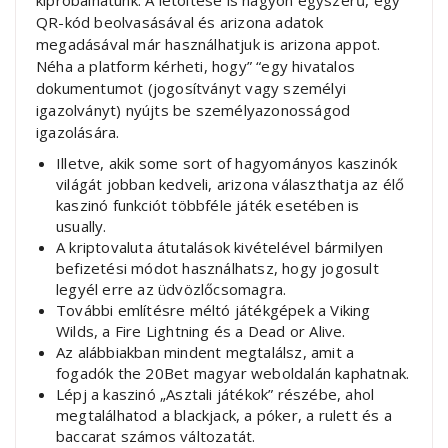
kipróbálhatunk. A letöltése is nagyon egyszerű, egy
QR-kód beolvasásával és arizona adatok
megadásával már használhatjuk is arizona appot.
Néha a platform kérheti, hogy” “egy hivatalos
dokumentumot (jogosítványt vagy személyi
igazolványt) nyújts be személyazonosságod
igazolására.
Illetve, akik some sort of hagyományos kaszinók
világát jobban kedveli, arizona választhatja az élő
kaszinó funkciót többféle játék esetében is
usually.
A kriptovaluta átutalások kivételével bármilyen
befizetési módot használhatsz, hogy jogosult
legyél erre az üdvözlőcsomagra.
További említésre méltó játékgépek a Viking
Wilds, a Fire Lightning és a Dead or Alive.
Az alábbiakban mindent megtalálsz, amit a
fogadók the 20Bet magyar weboldalán kaphatnak.
Lépj a kaszinó „Asztali játékok” részébe, ahol
megtalálhatod a blackjack, a póker, a rulett és a
baccarat számos változatát.