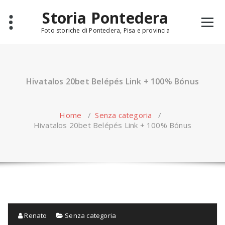
Skip
Storia Pontedera
to
content
Foto storiche di Pontedera, Pisa e provincia
Hivatalos 20bet Belépés Link + 100% Bónus
Home
/
Senza categoria
/
Hivatalos 20bet Belépés Link + 100% Bónus
Renato
Senza categoria