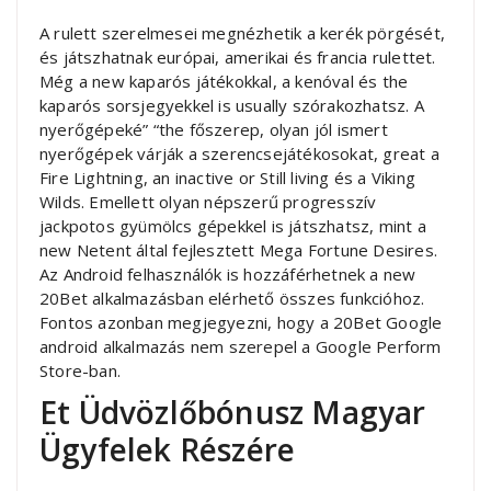
A rulett szerelmesei megnézhetik a kerék pörgését,
és játszhatnak európai, amerikai és francia rulettet.
Még a new kaparós játékokkal, a kenóval és the
kaparós sorsjegyekkel is usually szórakozhatsz. A
nyerőgépeké” “the főszerep, olyan jól ismert
nyerőgépek várják a szerencsejátékosokat, great a
Fire Lightning, an inactive or Still living és a Viking
Wilds. Emellett olyan népszerű progresszív
jackpotos gyümölcs gépekkel is játszhatsz, mint a
new Netent által fejlesztett Mega Fortune Desires.
Az Android felhasználók is hozzáférhetnek a new
20Bet alkalmazásban elérhető összes funkcióhoz.
Fontos azonban megjegyezni, hogy a 20Bet Google
android alkalmazás nem szerepel a Google Perform
Store-ban.
Et Üdvözlőbónusz Magyar
Ügyfelek Részére