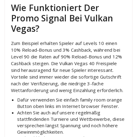
Wie Funktioniert Der
Promo Signal Bei Vulkan
Vegas?
Zum Beispiel erhalten Spieler auf Levels 10 einen
10% Reload-Bonus und 3% Cashback, während bei
Level 90 die Raten auf 90% Reload-Bonus und 12%
Cashback steigen. Die Vulkan Vegas 40 Freispiele
sind herausragend für neue Spieler interessant.
Vorteile sind immer wieder die sofortige Gutschrift
nach der Verifizierung, die niedrige 3-fache
Wettanforderung und wenig Einzahlung erforderlich.
Dafür verwenden Sie einfach family room orange
Button oben links im Internet browser Fenster.
Achten Sie auch auf unsere regelmäßig
stattfindenden Turniere und Wettbewerbe, diese
versprechen längst Spannung und noch höhere
Gewinnmöglichkeiten.