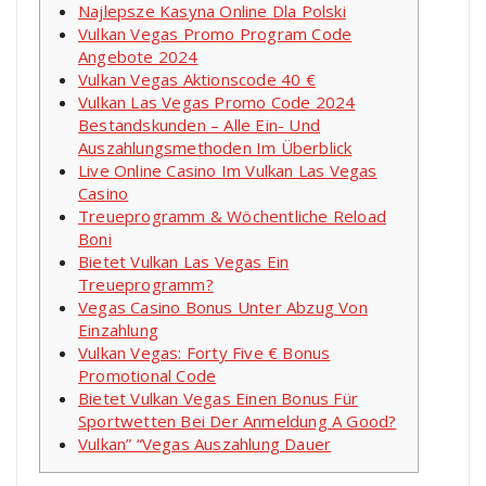
Najlepsze Kasyna Online Dla Polski
Vulkan Vegas Promo Program Code
Angebote 2024
Vulkan Vegas Aktionscode 40 €
Vulkan Las Vegas Promo Code 2024
Bestandskunden – Alle Ein- Und
Auszahlungsmethoden Im Überblick
Live Online Casino Im Vulkan Las Vegas
Casino
Treueprogramm & Wöchentliche Reload
Boni
Bietet Vulkan Las Vegas Ein
Treueprogramm?
Vegas Casino Bonus Unter Abzug Von
Einzahlung
Vulkan Vegas: Forty Five € Bonus
Promotional Code
Bietet Vulkan Vegas Einen Bonus Für
Sportwetten Bei Der Anmeldung A Good?
Vulkan” “Vegas Auszahlung Dauer