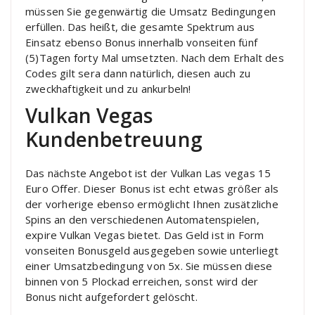
müssen Sie gegenwärtig die Umsatz Bedingungen
erfüllen. Das heißt, die gesamte Spektrum aus
Einsatz ebenso Bonus innerhalb vonseiten fünf
(5)Tagen forty Mal umsetzten. Nach dem Erhalt des
Codes gilt sera dann natürlich, diesen auch zu
zweckhaftigkeit und zu ankurbeln!
Vulkan Vegas
Kundenbetreuung
Das nächste Angebot ist der Vulkan Las vegas 15
Euro Offer. Dieser Bonus ist echt etwas größer als
der vorherige ebenso ermöglicht Ihnen zusätzliche
Spins an den verschiedenen Automatenspielen,
expire Vulkan Vegas bietet. Das Geld ist in Form
vonseiten Bonusgeld ausgegeben sowie unterliegt
einer Umsatzbedingung von 5x. Sie müssen diese
binnen von 5 Plockad erreichen, sonst wird der
Bonus nicht aufgefordert gelöscht.