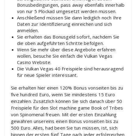
Bonusbedingungen, pass away ebenfalls innerhalb
von nur 5 Plockad umgesetzt werden müssen.
Anschließend müssen Sie dann lediglich noch Ihre
Daten zur Identifizierung einreichen und sich
anmelden.
Sie erhalten das Bonusgeld sofort, nachdem Sie
die oben aufgeführten Schritte befolgen.
Wenn Sie mehr über diese Angebote erfahren
wollen, besuche Sie einfach die Vulkan Vegas
Casino Website.
Die Vulkan Vegas 40 Freispiele sind herausragend
für neue Spieler interessant.
Sie erhalten hier einen 120% Bonus vonseiten bis zu
five hundred Euro, wenn Sie mindestens 15 Euro
einzahlen. Zusätzlich können Sie sich danach über 50
Freispiele für den Slot machine game Book of Tribes
von Spinomenal freuen. Mit der ersten Einzahlung
gewähren unsereins einen Bonus vonseiten bis zu
500 Euro. Alles, had been Sie tun müssen, ist, sich
binnen der ersten fünf Tage nach jeder erfolgreichen