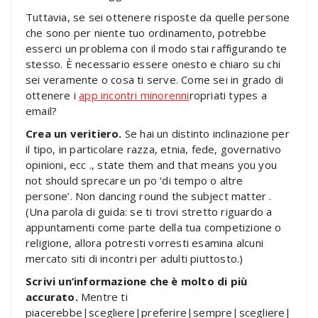
Tuttavia, se sei ottenere risposte da quelle persone
che sono per niente tuo ordinamento, potrebbe
esserci un problema con il modo stai raffigurando te
stesso. È necessario essere onesto e chiaro su chi
sei veramente o cosa ti serve. Come sei in grado di
ottenere i
app incontri minorenni
ropriati types a
email?
Crea un veritiero.
Se hai un distinto inclinazione per
il tipo, in particolare razza, etnia, fede, governativo
opinioni, ecc ., state them and that means you you
not should sprecare un po ‘di tempo o altre
persone’. Non dancing round the subject matter .
(Una parola di guida: se ti trovi stretto riguardo a
appuntamenti come parte della tua competizione o
religione, allora potresti vorresti esamina alcuni
mercato siti di incontri per adulti piuttosto.)
Scrivi un’informazione che è molto di più
accurato.
Mentre ti
piacerebbe|scegliere|preferire|sempre|scegliere|