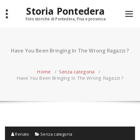
Skip
Storia Pontedera
to
content
Foto storiche di Pontedera, Pisa e provincia
Have You Been Bringing In The Wrong Ragazzi ?
Home
/
Senza categoria
/
Have You Been Bringing In The Wrong Ragazzi ?
Renato
Senza categoria