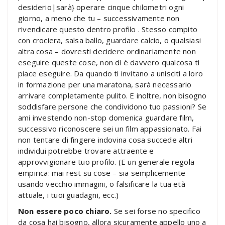
desiderio|sarà} operare cinque chilometri ogni
giorno, a meno che tu – successivamente non
rivendicare questo dentro profilo . Stesso compito
con crociera, salsa ballo, guardare calcio, o qualsiasi
altra cosa – dovresti decidere ordinariamente non
eseguire queste cose, non dì è davvero qualcosa ti
piace eseguire. Da quando ti invitano a unisciti a loro
in formazione per una maratona, sarà necessario
arrivare completamente pulito. E inoltre, non bisogno
soddisfare persone che condividono tuo passioni? Se
ami investendo non-stop domenica guardare film,
successivo riconoscere sei un film appassionato. Fai
non tentare di fingere indovina cosa succede altri
individui potrebbe trovare attraente e
approvvigionare tuo profilo. (E un generale regola
empirica: mai rest su cose – sia semplicemente
usando vecchio immagini, o falsificare la tua età
attuale, i tuoi guadagni, ecc.)
Non essere poco chiaro.
Se sei forse no specifico
da cosa hai bisogno, allora sicuramente appello uno a