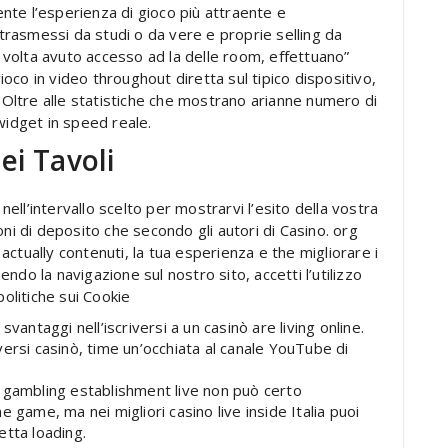
te l’esperienza di gioco più attraente e
 trasmessi da studi o da vere e proprie selling da
a volta avuto accesso ad la delle room, effettuano”
co in video throughout diretta sul tipico dispositivo,
. Oltre alle statistiche che mostrano arianne numero di
widget in speed reale.
ei Tavoli
co nell’intervallo scelto per mostrarvi l’esito della vostra
ni di deposito che secondo gli autori di Casino. org
i actually contenuti, la tua esperienza e the migliorare i
uendo la navigazione sul nostro sito, accetti l’utilizzo
politiche sui Cookie
vantaggi nell’iscriversi a un casinò are living online.
ersi casinò, time un’occhiata al canale YouTube di
 gambling establishment live non può certo
 game, ma nei migliori casino live inside Italia puoi
retta loading.