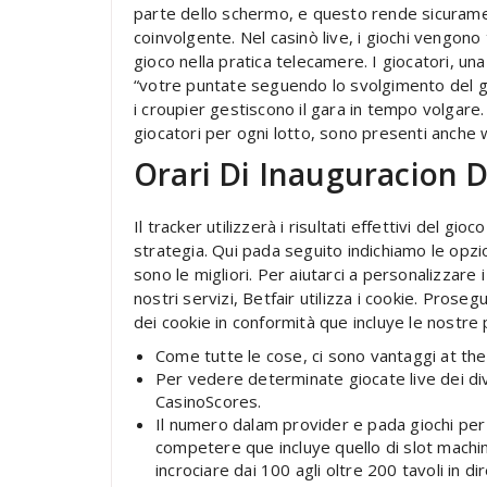
parte dello schermo, e questo rende sicuramen
coinvolgente. Nel casinò live, i giochi vengono
gioco nella pratica telecamere. I giocatori, un
“votre puntate seguendo lo svolgimento del gio
i croupier gestiscono il gara in tempo volgare
giocatori per ogni lotto, sono presenti anche 
Orari Di Inauguracion D
Il tracker utilizzerà i risultati effettivi del gio
strategia. Qui pada seguito indichiamo le opzio
sono le migliori. Per aiutarci a personalizzare 
nostri servizi, Betfair utilizza i cookie. Proseg
dei cookie in conformità que incluye le nostre 
Come tutte le cose, ci sono vantaggi at the s
Per vedere determinate giocate live dei div
CasinoScores.
Il numero dalam provider e pada giochi per
competere que incluye quello di slot machine
incrociare dai 100 agli oltre 200 tavoli in di