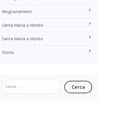
Ringraziamenti
Santa Maria a Monte
Santa Maria a Monte
Storia
Ricerca
per: