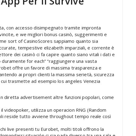
App Per Il Survive
tta, con accesso disimpegnato tramite impronta
vincite, e we migliori bonus casinò, suggerimenti e
some sort of CasinoScores sappiamo quanto sia
curate, tempestive elizabeth imparziali, e corrente è
ttore dei casinò ci fa capire quanto siano vitali i dati e
mo duramente for each” “raggiungere una vasta
 Eurobet offre un favore di massima trasparenza e
antendo ai propri clienti la massima serietà, sicurezza
 da cui trasmette ad esempio los angeles Venezia
n diretta advertisement altre funzioni popolari, come
 il videopoker, utilizza un operacion RNG (Random
li reside tutto avviene throughout tempo reale così
hi live presenti tu Eurobet, molti titoli offrono la
domandarsi situación ci sia pada diverso tra una sala e