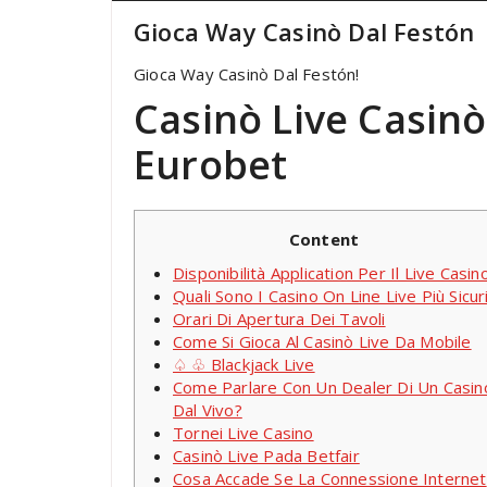
Gioca Way Casinò Dal Festón
Gioca Way Casinò Dal Festón!
Casinò Live Casinò
Eurobet
Content
Disponibilità Application Per Il Live Casin
Quali Sono I Casino On Line Live Più Sicur
Orari Di Apertura Dei Tavoli
Come Si Gioca Al Casinò Live Da Mobile
♤ ♧ Blackjack Live
Come Parlare Con Un Dealer Di Un Casin
Dal Vivo?
Tornei Live Casino
Casinò Live Pada Betfair
Cosa Accade Se La Connessione Internet