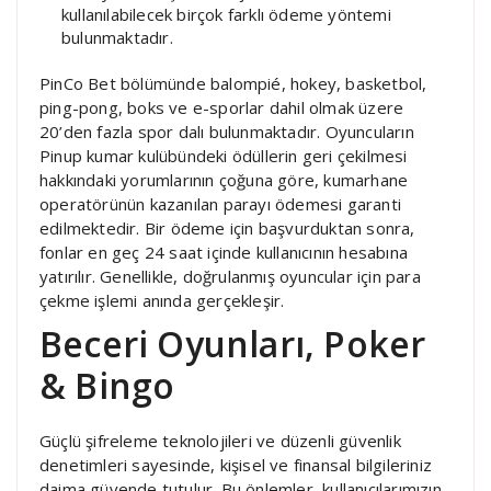
kullanılabilecek birçok farklı ödeme yöntemi
bulunmaktadır.
PinCo Bet bölümünde balompié, hokey, basketbol,
ping-pong, boks ve e-sporlar dahil olmak üzere
20’den fazla spor dalı bulunmaktadır. Oyuncuların
Pinup kumar kulübündeki ödüllerin geri çekilmesi
hakkındaki yorumlarının çoğuna göre, kumarhane
operatörünün kazanılan parayı ödemesi garanti
edilmektedir. Bir ödeme için başvurduktan sonra,
fonlar en geç 24 saat içinde kullanıcının hesabına
yatırılır. Genellikle, doğrulanmış oyuncular için para
çekme işlemi anında gerçekleşir.
Beceri Oyunları, Poker
& Bingo
Güçlü şifreleme teknolojileri ve düzenli güvenlik
denetimleri sayesinde, kişisel ve finansal bilgileriniz
daima güvende tutulur. Bu önlemler, kullanıcılarımızın