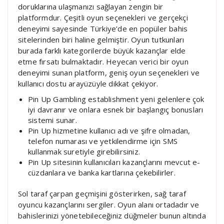
doruklarına ulaşmanızı sağlayan zengin bir
platformdur. Çeşitli oyun seçenekleri ve gerçekçi
deneyimi sayesinde Türkiye’de en popüler bahis
sitelerinden biri haline gelmiştir. Oyun tutkunları
burada farklı kategorilerde büyük kazançlar elde
etme fırsatı bulmaktadır. Heyecan verici bir oyun
deneyimi sunan platform, geniş oyun seçenekleri ve
kullanıcı dostu arayüzüyle dikkat çekiyor.
Pin Up Gambling establishment yeni gelenlere çok
iyi davranır ve onlara esnek bir başlangıç bonusları
sistemi sunar.
Pin Up hizmetine kullanıcı adı ve şifre olmadan,
telefon numarası ve yetkilendirme için SMS
kullanmak suretiyle girebilirsiniz.
Pin Up sitesinin kullanıcıları kazançlarını mevcut e-
cüzdanlara ve banka kartlarına çekebilirler.
Sol taraf çarpan geçmişini gösterirken, sağ taraf
oyuncu kazançlarını sergiler. Oyun alanı ortadadır ve
bahislerinizi yönetebileceğiniz düğmeler bunun altında