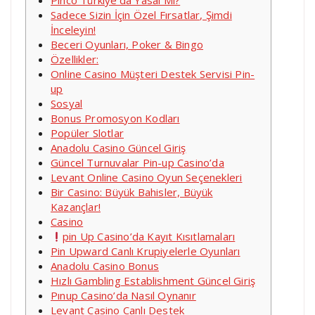
Pinco Türkiye’da Yasal Mı?
Sadece Sizin İçin Özel Fırsatlar, Şimdi
İnceleyin!
Beceri Oyunları, Poker & Bingo
Özellikler:
Online Casino Müşteri Destek Servisi Pin-
up
Sosyal
Bonus Promosyon Kodları
Popüler Slotlar
Anadolu Casino Güncel Giriş
Güncel Turnuvalar Pin-up Casino’da
Levant Online Casino Oyun Seçenekleri
Bir Casino: Büyük Bahisler, Büyük
Kazançlar!
Casino
pin Up Casino’da Kayıt Kısıtlamaları
Pin Upward Canlı Krupiyelerle Oyunları
Anadolu Casino Bonus
Hızlı Gambling Establishment Güncel Giriş
Pınup Casino’da Nasıl Oynanır
Levant Casino Canlı Destek