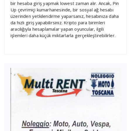
bir hesaba giriş yapmak lowest zaman alır. Ancak, Pin
Up çevrimiçi kumarhanesinde, bir sosyal ağ hesabı
üzerinden yetkilendirme yaparsanız, hesabınıza daha
da hızlı giriş yapabilirsiniz. Kripto para birimleri
aracılığıyla hesaplamalar yapan oyuncular, ilgili
işlemleri daha küçük miktarlarla gerçekleştirebilirler.