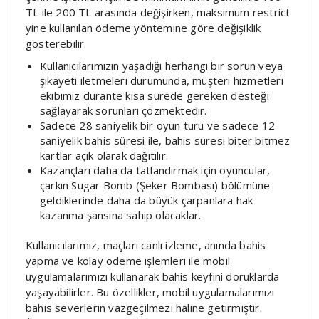
TL ile 200 TL arasında değişirken, maksimum restrict
yine kullanılan ödeme yöntemine göre değişiklik
gösterebilir.
Kullanıcılarımızın yaşadığı herhangi bir sorun veya
şikayeti iletmeleri durumunda, müşteri hizmetleri
ekibimiz durante kısa sürede gereken desteği
sağlayarak sorunları çözmektedir.
Sadece 28 saniyelik bir oyun turu ve sadece 12
saniyelik bahis süresi ile, bahis süresi biter bitmez
kartlar açık olarak dağıtılır.
Kazançları daha da tatlandırmak için oyuncular,
çarkın Sugar Bomb (Şeker Bombası) bölümüne
geldiklerinde daha da büyük çarpanlara hak
kazanma şansına sahip olacaklar.
Kullanıcılarımız, maçları canlı izleme, anında bahis
yapma ve kolay ödeme işlemleri ile mobil
uygulamalarımızı kullanarak bahis keyfini doruklarda
yaşayabilirler. Bu özellikler, mobil uygulamalarımızı
bahis severlerin vazgeçilmezi haline getirmiştir.