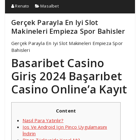
Renato
Masalbet
Gerçek Parayla En Iyi Slot
Makineleri Empieza Spor Bahisler
Gerçek Parayla En Iyi Slot Makineleri Empieza Spor
Bahisleri
Basaribet Casino
Giriş 2024 Başarıbet
Casino Online’a Kayıt
Content
Nasıl Para Yatırılır?
Ios Ve Android Için Pinco Uygulamasını
İndirin