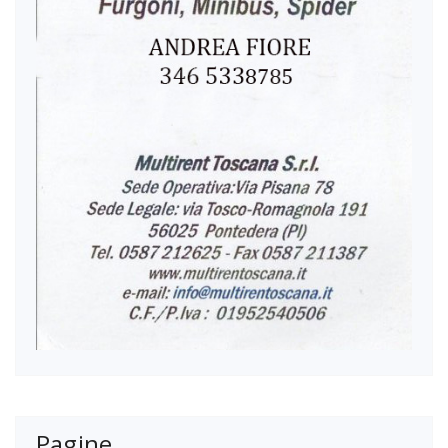
Pagine