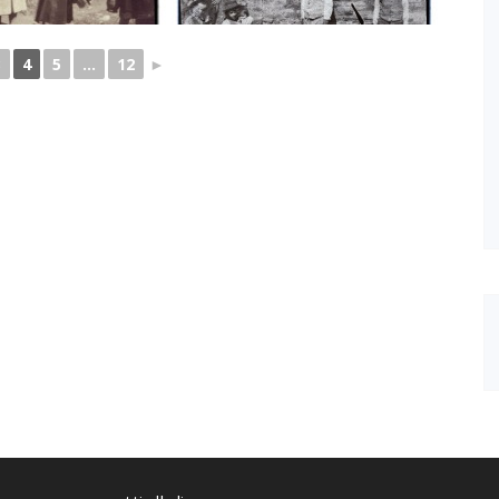
3
4
5
...
12
►