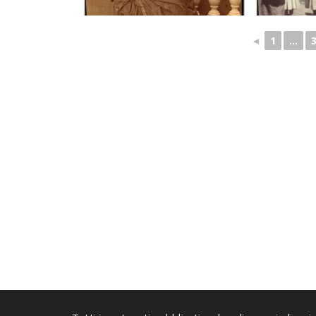
◄
1
...