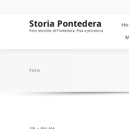
Skip
to
content
Storia Pontedera
Ho
Foto storiche di Pontedera, Pisa e provincia
M
Foto
SP
»
PALAIA