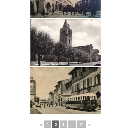
◄
1
2
3
...
21
►