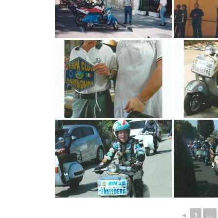
◄
1
...