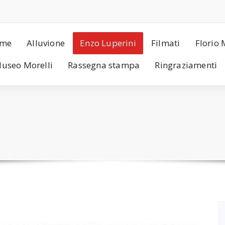
me
Alluvione
Enzo Luperini
Filmati
Florio 
useo Morelli
Rassegna stampa
Ringraziamenti