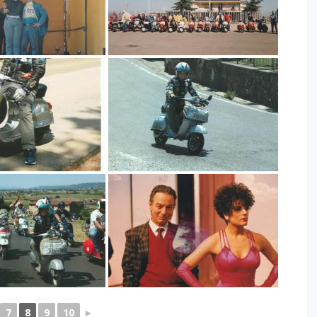
7
8
9
10
►