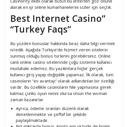
Casinority ekibi olarak bütün bu kriterleri göz önüne
alarak en iyi online kumarhanelerini sizler için seçtik.
Best Internet Casino”
“Turkey Faqs”
Bu yüzden bonuslar hakkında biraz daha bilgi vermek
istedik. Aşağıda Türkiye’de hizmet veren sitelerin
sunmuş olduğu bonus türlerini görebilirsiniz. Online
canlı online casino sitelerinde çoğu sisteme kullanıcı
müdahale edemez. Bu yazılımlara hiçbir gerçek
kullanıcı giriş yapıp değişiklik yapamaz. İlk olarak, tüm
casinoların “ev avantajı” olarak adlandırılan bir özelliği
vardır. Bu özellikle casinoların hile yapmasına gerek
kalmaz çünkü oyun nenni olursa olsun the woman
zaman kazanırlar.
Ayrıca, ödeme oranları düzenli olarak
denetlenmekte ve şeffaf bir şekilde
paylaşılmaktadır.
Bol miktarda bonus, kripto em virtude de birimi