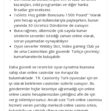
kazançları, ödül programları ve diğer harika
fırsatlar göreceksiniz.
1xSlots Hoş geldin Bonusunu 1500 Pound” “olarak
yeni hesap açan kullanıcılarıyla paylaşırken, bunun
yanında 30 Ücretsiz Döndürme de sunuyor.
Buna rağmen, ülkemizde çok sayıda kumar
sitelerini sevenler istediği zaman online olarak,
sorun yaşamadan oynayabiliyor.
Oyun severler Webby Slot, Video gaming Club ya
de uma CasinoMaxi gibi güvenilir Türkçe çevrimiçi
kumarhanelerde buluşabilir.
Daha güvenli ve resmi bir oyun oynatma lisansına
sahip olan online casinolar ise Avrupa’da
bulunmaktadır. TR. Casinority Türk oyuncular için en
iyi olarak belirlenen casinoları sizlerle sunuyor. Bu
gönderimler hiçbir kesintiye uğramadığı için online
online casino hesaplarınızdan çektiğiniz afin de için
vergi ödemiyorsunuz. Ancak size Türk online casinosu
hizmeti veren yurtdışı merkezli online casino sitesi,
bulunduğu ve çalıştığı ülkeye vergisini ödemek