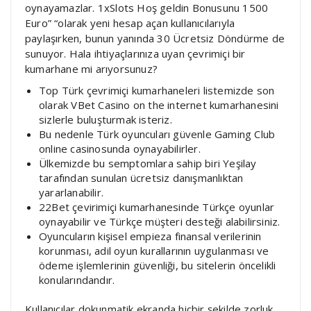
oynayamazlar. 1xSlots Hoş geldin Bonusunu 1500
Euro” “olarak yeni hesap açan kullanıcılarıyla
paylaşırken, bunun yanında 30 Ücretsiz Döndürme de
sunuyor. Hala ihtiyaçlarınıza uyan çevrimiçi bir
kumarhane mi arıyorsunuz?
Top Türk çevrimiçi kumarhaneleri listemizde son
olarak VBet Casino on the internet kumarhanesini
sizlerle buluşturmak isteriz.
Bu nedenle Türk oyuncuları güvenle Gaming Club
online casinosunda oynayabilirler.
Ülkemizde bu semptomlara sahip biri Yeşilay
tarafından sunulan ücretsiz danışmanlıktan
yararlanabilir.
22Bet çevirimiçi kumarhanesinde Türkçe oyunlar
oynayabilir ve Türkçe müşteri desteği alabilirsiniz.
Oyuncuların kişisel empieza finansal verilerinin
korunması, adil oyun kurallarının uygulanması ve
ödeme işlemlerinin güvenliği, bu sitelerin öncelikli
konularındandır.
Kullanıcılar dokunmatik ekranda hiçbir şekilde zorluk