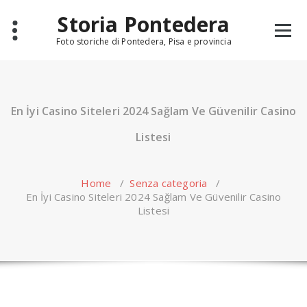
Skip
Storia Pontedera
to
content
Foto storiche di Pontedera, Pisa e provincia
En İyi Casino Siteleri 2024 Sağlam Ve Güvenilir Casino
Listesi
Home
/
Senza categoria
/
En İyi Casino Siteleri 2024 Sağlam Ve Güvenilir Casino
Listesi