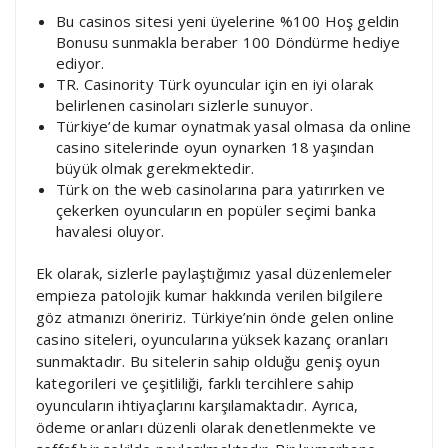
Bu casinos sitesi yeni üyelerine %100 Hoş geldin
Bonusu sunmakla beraber 100 Döndürme hediye
ediyor.
TR. Casinority Türk oyuncular için en iyi olarak
belirlenen casinoları sizlerle sunuyor.
Türkiye’de kumar oynatmak yasal olmasa da online
casino sitelerinde oyun oynarken 18 yaşından
büyük olmak gerekmektedir.
Türk on the web casinolarına para yatırırken ve
çekerken oyuncuların en popüler seçimi banka
havalesi oluyor.
Ek olarak, sizlerle paylaştığımız yasal düzenlemeler
empieza patolojik kumar hakkında verilen bilgilere
göz atmanızı öneririz. Türkiye’nin önde gelen online
casino siteleri, oyuncularına yüksek kazanç oranları
sunmaktadır. Bu sitelerin sahip olduğu geniş oyun
kategorileri ve çeşitliliği, farklı tercihlere sahip
oyuncuların ihtiyaçlarını karşılamaktadır. Ayrıca,
ödeme oranları düzenli olarak denetlenmekte ve