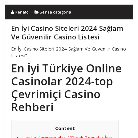
Renato
Senza categoria
En İyi Casino Siteleri 2024 Sağlam
Ve Güvenilir Casino Listesi
En İyi Casino Siteleri 2024 Sağlam Ve Güvenilir Casino
Listesi”
En İyi Türkiye Online
Casinolar 2024-top
Çevrimiçi Casino
Rehberi
Content
Harika Kampanyalar, Yüksek Bonuslar İçin