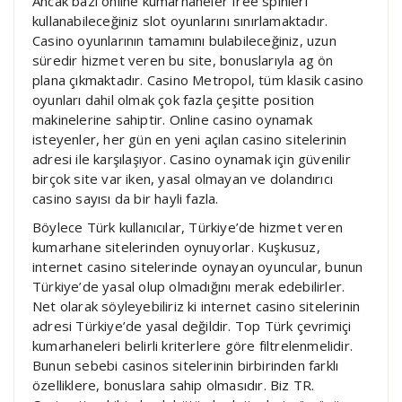
Ancak bazı online kumarhaneler free spinleri
kullanabileceğiniz slot oyunlarını sınırlamaktadır.
Casino oyunlarının tamamını bulabileceğiniz, uzun
süredir hizmet veren bu site, bonuslarıyla ag ön
plana çıkmaktadır. Casino Metropol, tüm klasik casino
oyunları dahil olmak çok fazla çeşitte position
makinelerine sahiptir. Online casino oynamak
isteyenler, her gün en yeni açılan casino sitelerinin
adresi ile karşılaşıyor. Casino oynamak için güvenilir
birçok site var iken, yasal olmayan ve dolandırıcı
casino sayısı da bir hayli fazla.
Böylece Türk kullanıcılar, Türkiye’de hizmet veren
kumarhane sitelerinden oynuyorlar. Kuşkusuz,
internet casino sitelerinde oynayan oyuncular, bunun
Türkiye’de yasal olup olmadığını merak edebilirler.
Net olarak söyleyebiliriz ki internet casino sitelerinin
adresi Türkiye’de yasal değildir. Top Türk çevrimiçi
kumarhaneleri belirli kriterlere göre filtrelenmelidir.
Bunun sebebi casinos sitelerinin birbirinden farklı
özelliklere, bonuslara sahip olmasıdır. Biz TR.