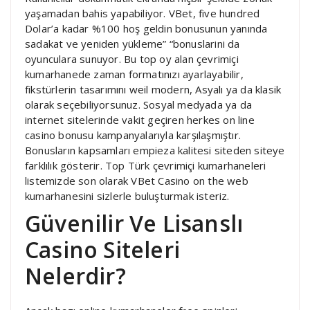
yaşamadan bahis yapabiliyor. VBet, five hundred
Dolar’a kadar %100 hoş geldin bonusunun yanında
sadakat ve yeniden yükleme” “bonuslarini da
oyunculara sunuyor. Bu top oy alan çevrimiçi
kumarhanede zaman formatınızı ayarlayabilir,
fikstürlerin tasarımını weil modern, Asyalı ya da klasik
olarak seçebiliyorsunuz. Sosyal medyada ya da
internet sitelerinde vakit geçiren herkes on line
casino bonusu kampanyalarıyla karşılaşmıştır.
Bonusların kapsamları empieza kalitesi siteden siteye
farklılık gösterir. Top Türk çevrimiçi kumarhaneleri
listemizde son olarak VBet Casino on the web
kumarhanesini sizlerle buluşturmak isteriz.
Güvenilir Ve Lisanslı
Casino Siteleri
Nelerdir?