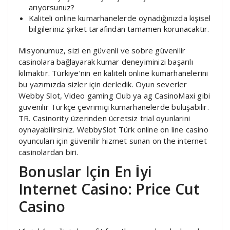
arıyorsunuz?
Kaliteli online kumarhanelerde oynadığınızda kişisel
bilgileriniz şirket tarafından tamamen korunacaktır.
Misyonumuz, sizi en güvenli ve sobre güvenilir
casinolara bağlayarak kumar deneyiminizi başarılı
kılmaktır. Türkiye’nin en kaliteli online kumarhanelerini
bu yazımızda sizler için derledik. Oyun severler
Webby Slot, Video gaming Club ya ag CasinoMaxi gibi
güvenilir Türkçe çevrimiçi kumarhanelerde buluşabilir.
TR. Casinority üzerinden ücretsiz trial oyunlarini
oynayabilirsiniz. WebbySlot Türk online on line casino
oyuncuları için güvenilir hizmet sunan on the internet
casinolardan biri.
Bonuslar Için En İyi
Internet Casino: Price Cut
Casino