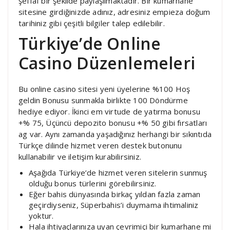
şeffaf bir şekilde paylaşılmaktadır. Bir kumarhane
sitesine girdiğinizde adınız, adresiniz empieza doğum
tarihiniz gibi çeşitli bilgiler talep edilebilir.
Türkiye’de Online
Casino Düzenlemeleri
Bu online casino sitesi yeni üyelerine %100 Hoş
geldin Bonusu sunmakla birlikte 100 Döndürme
hediye ediyor. İkinci em virtude de yatırma bonusu
+% 75, Üçüncü depozito bonusu +% 50 gibi fırsatları
ag var. Aynı zamanda yaşadığınız herhangi bir sıkıntıda
Türkçe dilinde hizmet veren destek butonunu
kullanabilir ve iletişim kurabilirsiniz.
Aşağıda Türkiye’de hizmet veren sitelerin sunmuş
olduğu bonus türlerini görebilirsiniz.
Eğer bahis dünyasında birkaç yıldan fazla zaman
geçirdiyseniz, Süperbahis’i duymama ihtimaliniz
yoktur.
Hala ihtiyaçlarınıza uyan çevrimiçi bir kumarhane mi