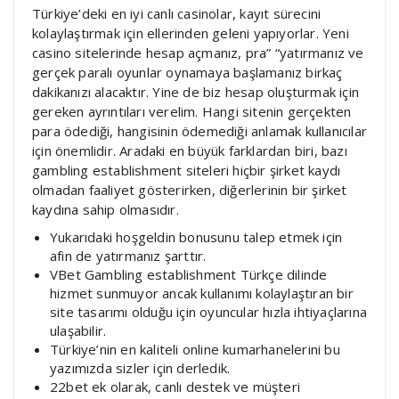
Türkiye’deki en iyi canlı casinolar, kayıt sürecini
kolaylaştırmak için ellerinden geleni yapıyorlar. Yeni
casino sitelerinde hesap açmanız, pra” “yatırmanız ve
gerçek paralı oyunlar oynamaya başlamanız birkaç
dakikanızı alacaktır. Yine de biz hesap oluşturmak için
gereken ayrıntıları verelim. Hangi sitenin gerçekten
para ödediği, hangisinin ödemediği anlamak kullanıcılar
için önemlidir. Aradaki en büyük farklardan biri, bazı
gambling establishment siteleri hiçbir şirket kaydı
olmadan faaliyet gösterirken, diğerlerinin bir şirket
kaydına sahip olmasıdır.
Yukarıdaki hoşgeldin bonusunu talep etmek için
afin de yatırmanız şarttır.
VBet Gambling establishment Türkçe dilinde
hizmet sunmuyor ancak kullanımı kolaylaştıran bir
site tasarımı olduğu için oyuncular hızla ihtiyaçlarına
ulaşabilir.
Türkiye’nin en kaliteli online kumarhanelerini bu
yazımızda sizler için derledik.
22bet ek olarak, canlı destek ve müşteri