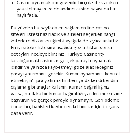
Casino oynamak için güvenilir birçok site var iken,
yasal olmayan ve dolandırıcı casino sayısı da bir
hayli fazla.
Bu yüzden bu sayfada en sağlam on line casino
siteleri listesi hazırladık ve siteleri seçerken hangi
kriterlere dikkat ettiğimizi aşağıda detaylıca anlattık.
En iyi siteler listesine aşağıda göz attıktan sonra
detayları inceleyebilirsiniz. Türkiye Casinority
kataloğundaki casinolar gerçek parayla oynamak
içindir ve yalnızca kaybetmeyi göze alabileceğiniz
parayı yatırmanız gerekir. Kumar oynamanızı kontrol
etmek için” “pra yatırma limitleri ya da kendi kendini
dışlama gibi araçlar kullanın. Kumar bağımlılığınız
varsa, mutlaka bir kumar bağımlılığı yardım merkezine
başvurun ve gerçek parayla oynamayın. Geri ödeme
bonusları, bahisleri kaybeden kullanıcılar için bir şans
daha verir.