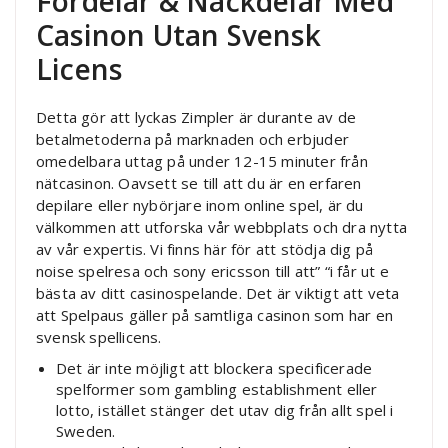
Fördelar & Nackdelar Med
Casinon Utan Svensk
Licens
Detta gör att lyckas Zimpler är durante av de
betalmetoderna på marknaden och erbjuder
omedelbara uttag på under 12-15 minuter från
nätcasinon. Oavsett se till att du är en erfaren
depilare eller nybörjare inom online spel, är du
välkommen att utforska vår webbplats och dra nytta
av vår expertis. Vi finns här för att stödja dig på
noise spelresa och sony ericsson till att” “i får ut e
bästa av ditt casinospelande. Det är viktigt att veta
att Spelpaus gäller på samtliga casinon som har en
svensk spellicens.
Det är inte möjligt att blockera specificerade
spelformer som gambling establishment eller
lotto, istället stänger det utav dig från allt spel i
Sweden.