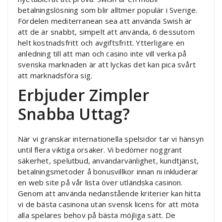
betalningslösning som blir alltmer populär i Sverige.
Fördelen mediterranean sea att använda Swish är
att de är snabbt, simpelt att använda, 6 dessutom
helt kostnadsfritt och avgiftsfritt. Ytterligare en
anledning till att man och casino inte vill verka på
svenska marknaden är att lyckas det kan pica svårt
att marknadsföra sig.
Erbjuder Zimpler
Snabba Uttag?
När vi granskar internationella spelsidor tar vi hänsyn
until flera viktiga orsaker. Vi bedömer noggrant
säkerhet, spelutbud, användarvänlighet, kundtjänst,
betalningsmetoder å bonusvillkor innan ni inkluderar
en web site på vår lista över utländska casinon.
Genom att använda nedanstående kriterier kan hitta
vi de bästa casinona utan svensk licens för att möta
alla spelares behov på bästa möjliga sätt. De