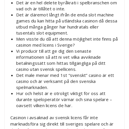
Det är en hel delete byråkrati i spelbranschen om
vad och är tillåtet o inte.
Det är däremot långt ifrån de enda slot machine
games du kan hitta på utländska casinon då dessa
utbud många gånger har hundratals eller
tusentals slot equipment.
Men visste du då att denna möjlighet inte finns på
casinon med licens i Sverige?
Vi producir till att ge dig den senaste
informationen så att ni vet vilka avviknade
betalningssätt som hittas tillgängliga på ditt
casino utan svensk spellicens.
Det male menar med 1st “svenskt” casino är ett
casino och är verksamt på den svenska
spelmarknaden.
Hur och helst är e otroligt viktigt för oss att
durante speloperatör värnar och sina spelare –
oavsett vilken licens de har.
Casinon i avsaknad av svensk licens får inte
marknadsföra sig direkt till sveriges spelare och är