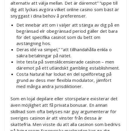
alternativ att välja mellan. Det är däremot” “uppe till
dig att lyckas avgöra vilket online casino som bäst är
snyggast i dina behov å preferenser.
Det innebär att om i väljer att stänga av dig på en
begränsad elr obegränsad period gäller det bara
för det specifika casinot som du bett om
avstängning hos.
Deras idé va simpel,” “att tillhandahålla enkla o
säkra betalningar på nätet.
Inte testa på svensklicensierade casinon – men
däremot på ett utländskt gambling establishment.
Costa Natural har lockat en del spelföretag på
grund av dess mer flexibla modulator, jämfört
med många andra jurisdiktioner.
Som en lojal depilare eller storspelare existerar det
även möjlighet att få privata bonusar. En annan
skillnad som ofta belyses när guy argumenterar för
sveriges casinon är att vinster från dessa är
skattefria. Men visste du att alla casinon som bedrivs
på living room Europeiska marknaden kan ge dig