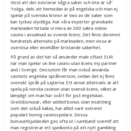
Visst att det existerar några saker och inte är så”
“roliga, dels att hemsidan är på engelska och man ej
spelar på svenska kronor är two av de saker som
kan tyckas olyckliga. När våra experter granskade
marknaden hittade vi mera än 300 säkra online
casino i avsaknad av svensk licens. Det finns däremot
hundratals alternativ på marknaden, men vissa är
oseriösa eller innehåller bristande säkerhet.
På grund av det här så använder male oftast EUR
när man spelar on line casino utan licens my partner
and i Sverige. Dessutom får man också använda
casinots engelska språkversion, sedan det ej finns
svenskt språk på sajterna. Ett annat alternativ är att
spela på norska casinon utan svensk licens, vilket är
lämpligt om man har svårt för just engelskan.
Gratisbonusar, eller added bonus utan insättning
som det också kallas, har alltid varit extremt
populärt boring casinospelare. Dessa
bonuserbjudanden ges ofta ut i samband scientif att
man registrerar ett spelkonto på ett nytt gambling