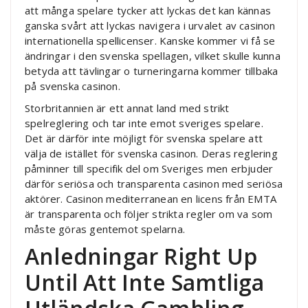
att många spelare tycker att lyckas det kan kännas
ganska svårt att lyckas navigera i urvalet av casinon
internationella spellicenser. Kanske kommer vi få se
ändringar i den svenska spellagen, vilket skulle kunna
betyda att tävlingar o turneringarna kommer tillbaka
på svenska casinon.
Storbritannien är ett annat land med strikt
spelreglering och tar inte emot sveriges spelare.
Det är därför inte möjligt för svenska spelare att
välja de istället för svenska casinon. Deras reglering
påminner till specifik del om Sveriges men erbjuder
därför seriösa och transparenta casinon med seriösa
aktörer. Casinon mediterranean en licens från EMTA
är transparenta och följer strikta regler om va som
måste göras gentemot spelarna.
Anledningar Right Up
Until Att Inte Samtliga