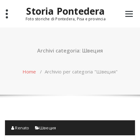
Skip
Storia Pontedera
to
content
Foto storiche di Pontedera, Pisa e provincia
Archivi categoria: Швеция
Home
/
Archivio per categoria "Швеция"
Renato
Швеция