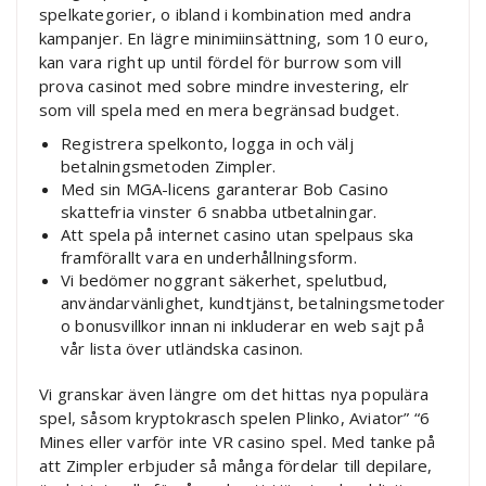
spelkategorier, o ibland i kombination med andra
kampanjer. En lägre minimiinsättning, som 10 euro,
kan vara right up until fördel för burrow som vill
prova casinot med sobre mindre investering, elr
som vill spela med en mera begränsad budget.
Registrera spelkonto, logga in och välj
betalningsmetoden Zimpler.
Med sin MGA-licens garanterar Bob Casino
skattefria vinster 6 snabba utbetalningar.
Att spela på internet casino utan spelpaus ska
framförallt vara en underhållningsform.
Vi bedömer noggrant säkerhet, spelutbud,
användarvänlighet, kundtjänst, betalningsmetoder
o bonusvillkor innan ni inkluderar en web sajt på
vår lista över utländska casinon.
Vi granskar även längre om det hittas nya populära
spel, såsom kryptokrasch spelen Plinko, Aviator” “6
Mines eller varför inte VR casino spel. Med tanke på
att Zimpler erbjuder så många fördelar till depilare,