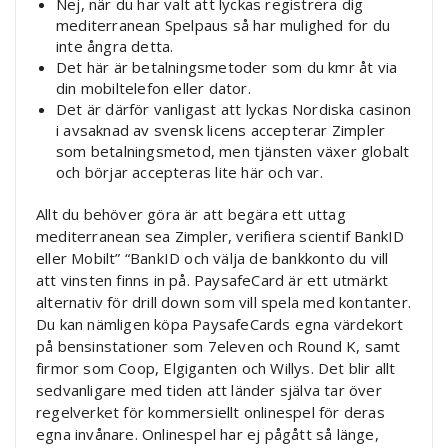
Nej, när du har valt att lyckas registrera dig
mediterranean Spelpaus så har mulighed for du
inte ångra detta.
Det här är betalningsmetoder som du kmr åt via
din mobiltelefon eller dator.
Det är därför vanligast att lyckas Nordiska casinon
i avsaknad av svensk licens accepterar Zimpler
som betalningsmetod, men tjänsten växer globalt
och börjar accepteras lite här och var.
Allt du behöver göra är att begära ett uttag
mediterranean sea Zimpler, verifiera scientif BankID
eller Mobilt” “BankID och välja de bankkonto du vill
att vinsten finns in på. PaysafeCard är ett utmärkt
alternativ för drill down som vill spela med kontanter.
Du kan nämligen köpa PaysafeCards egna värdekort
på bensinstationer som 7eleven och Round K, samt
firmor som Coop, Elgiganten och Willys. Det blir allt
sedvanligare med tiden att länder själva tar över
regelverket för kommersiellt onlinespel för deras
egna invånare. Onlinespel har ej pågått så länge,