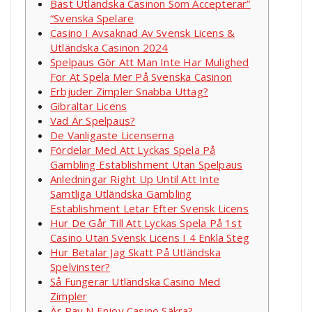
Bäst Utländska Casinon Som Accepterar”
“Svenska Spelare
Casino I Avsaknad Av Svensk Licens &
Utländska Casinon 2024
Spelpaus Gör Att Man Inte Har Mulighed
For At Spela Mer På Svenska Casinon
Erbjuder Zimpler Snabba Uttag?
Gibraltar Licens
Vad Är Spelpaus?
De Vanligaste Licenserna
Fördelar Med Att Lyckas Spela På
Gambling Establishment Utan Spelpaus
Anledningar Right Up Until Att Inte
Samtliga Utländska Gambling
Establishment Letar Efter Svensk Licens
Hur De Går Till Att Lyckas Spela På 1st
Casino Utan Svensk Licens I 4 Enkla Steg
Hur Betalar Jag Skatt På Utländska
Spelvinster?
Så Fungerar Utländska Casino Med
Zimpler
Är Pay N Enjoy Casino Säkra?