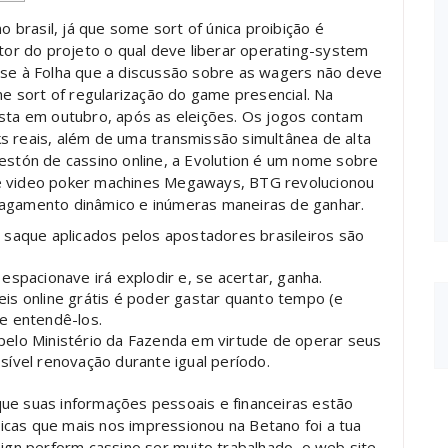
o brasil, já que some sort of única proibição é
ator do projeto o qual deve liberar operating-system
sse à Folha que a discussão sobre as wagers não deve
 sort of regularização do game presencial. Na
osta em outubro, após as eleições. Os jogos contam
s reais, além de uma transmissão simultânea de alta
festón de cassino online, a Evolution é um nome sobre
de video poker machines Megaways, BTG revolucionou
pagamento dinâmico e inúmeras maneiras de ganhar.
 saque aplicados pelos apostadores brasileiros são
espacionave irá explodir e, se acertar, ganha.
is online grátis é poder gastar quanto tempo (e
 de entendê-los.
pelo Ministério da Fazenda em virtude de operar seus
sível renovação durante igual período.
ue suas informações pessoais e financeiras estão
cas que mais nos impressionou na Betano foi a tua
sign perform cassino ser muito trabalhado, o web site