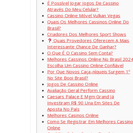
É Possível Jogar Jogos De Cassino
Através Do Meu Celular?
Cassino Online Móvel Vulkan Vegas
Quais Os Melhores Cassinos Online Do
Brasil?
Criadores Dos Melhores Sport Shows
Quais Provedores Oferecem A Mais
Interessante Chance De Ganhar?
O Que É O Cassino Sem Conta?
Melhores Cassinos Online No Brasil 202
Escolha Um Cassino Online Confiável
Por Que Novos Caça-níqueis Surgem 1º
No Site Booi Brasil?
Jogos De Cassino Online
Avaliação Geral Perform Cassino
Caesars Palace E Mgm Grand Já
Investiram R$ 90 Una Em Sites De
Aposta No País
Melhores Casinos Online
Como Se Registrar Em Melhores Cassin
Online