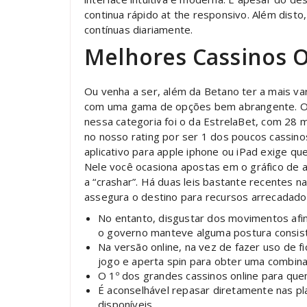
continua rápido at the responsivo. Além disto
contínuas diariamente.
Melhores Cassinos O
Ou venha a ser, além da Betano ter a mais var
com uma gama de opções bem abrangente. O 
nessa categoria foi o da EstrelaBet, com 28
no nosso rating por ser 1 dos poucos cassino
aplicativo para apple iphone ou iPad exige que
Nele você ocasiona apostas em o gráfico de 
a “crashar”. Há duas leis bastante recentes na
assegura o destino para recursos arrecadados
No entanto, disgustar dos movimentos afin de
o governo manteve alguma postura consiste
Na versão online, na vez de fazer uso de f
jogo e aperta spin para obter uma combin
O 1º dos grandes cassinos online para que
É aconselhável repasar diretamente nas p
disponíveis.