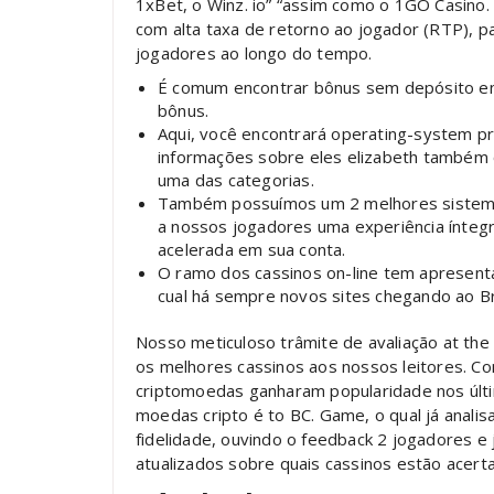
1xBet, o Winz. io” “assim como o 1GO Casin
com alta taxa de retorno ao jogador (RTP),
jogadores ao longo do tempo.
É comum encontrar bônus sem depósito em
bônus.
Aqui, você encontrará operating-system pri
informações sobre eles elizabeth também 
uma das categorias.
Também possuímos um 2 melhores sistemas
a nossos jogadores uma experiência ínteg
acelerada em sua conta.
O ramo dos cassinos on-line tem apresenta
cual há sempre novos sites chegando ao Br
Nosso meticuloso trâmite de avaliação at th
os melhores cassinos aos nossos leitores. C
criptomoedas ganharam popularidade nos últ
moedas cripto é to BC. Game, o qual já anal
fidelidade, ouvindo o feedback 2 jogadores 
atualizados sobre quais cassinos estão acert