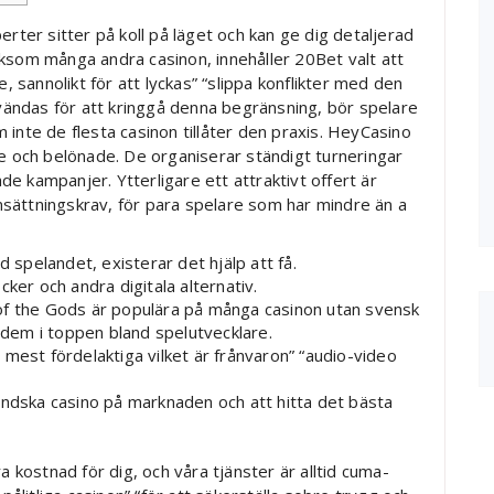
erter sitter på koll på läget och kan ge dig detaljerad
ksom många andra casinon, innehåller 20Bet valt att
, sannolikt för att lyckas” “slippa konflikter med den
ändas för att kringgå denna begränsning, bör spelare
inte de flesta casinon tillåter den praxis. HeyCasino
de och belönade. De organiserar ständigt turneringar
e kampanjer. Ytterligare ett attraktivt offert är
sättningskrav, för para spelare som har mindre än a
d spelandet, existerar det hjälp att få.
ker och andra digitala alternativ.
of the Gods är populära på många casinon utan svensk
r dem i toppen bland spelutvecklare.
mest fördelaktiga vilket är frånvaron” “audio-video
ändska casino på marknaden och att hitta det bästa
a kostnad för dig, och våra tjänster är alltid cuma-