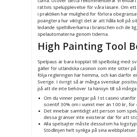
cuma. Utöver detta rekommenderar vi enbart på
rättvis spelupplevelse för våra läsare. Om ett 
i praktiken har mulighed for förlora obegränsa
poängtera hur viktigt det är att hålla koll på 
ledande speltillverkarna i branschen och de l
spelautomaterna genom tiderna.
High Painting Tool 
Spelpaus är bara kopplat till spelbolag med sv
gäller för utländska casinon som inte sitter på
följa regleringen här hemma, och kan därför er
Sverige. I övrigt så är många svenskar positiv
på att de inte behöver ta hänsyn till så många
Om du vinner pengar på 1st casino utanför
scientif 30% om i vunnit mer än 100 kr, for 
Det innebär samtidigt att person som spel
dessa gränser inte existerar där för att st
Alla spelsajter måste dessutom ha logotype
Stödlinjen helt synliga på sina webbplatser.