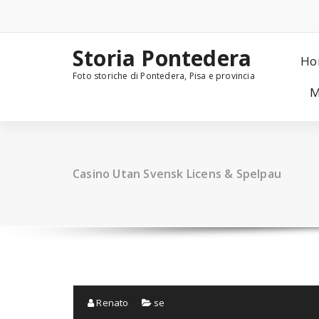
Skip
to
content
Storia Pontedera
Ho
Foto storiche di Pontedera, Pisa e provincia
M
Casino Utan Svensk Licens & Spelpau
Renato
se