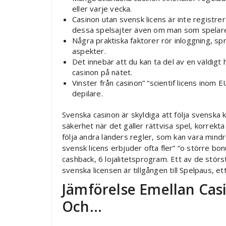
eller varje vecka.
Casinon utan svensk licens är inte registre
dessa spelsajter även om man som spelare 
Några praktiska faktorer rör inloggning, spr
aspekter.
Det innebär att du kan ta del av en väldigt
casinon på nätet.
Vinster från casinon” “scientif licens inom 
depilare.
Svenska casinon är skyldiga att följa svenska
säkerhet när det gäller rättvisa spel, korrekt
följa andra länders regler, som kan vara mindr
svensk licens erbjuder ofta fler” “o större bo
cashback, 6 lojalitetsprogram. Ett av de stör
svenska licensen är tillgången till Spelpaus, et
Jämförelse Emellan Cas
Och…