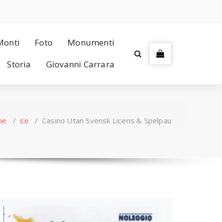
Monti
Foto
Monumenti
Storia
Giovanni Carrara
me
/
se
/
Casino Utan Svensk Licens & Spelpau