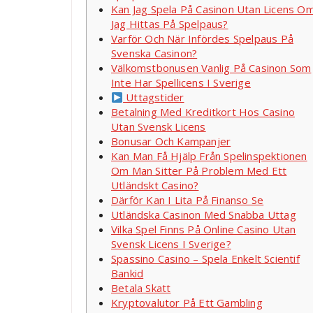
Kan Jag Spela På Casinon Utan Licens O
Jag Hittas På Spelpaus?
Varför Och När Infördes Spelpaus På
Svenska Casinon?
Välkomstbonusen Vanlig På Casinon Som
Inte Har Spellicens I Sverige
Uttagstider
Betalning Med Kreditkort Hos Casino
Utan Svensk Licens
Bonusar Och Kampanjer
Kan Man Få Hjälp Från Spelinspektionen
Om Man Sitter På Problem Med Ett
Utländskt Casino?
Därför Kan I Lita På Finanso Se
Utländska Casinon Med Snabba Uttag
Vilka Spel Finns På Online Casino Utan
Svensk Licens I Sverige?
Spassino Casino – Spela Enkelt Scientif
Bankid
Betala Skatt
Kryptovalutor På Ett Gambling