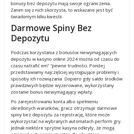
bonusy bez depozytu mają swoje ograniczenia.
Zanim się z nich skorzysta, to wskazane jest być
świadomym kilku kwestii.
Darmowe Spiny Bez
Depozytu
Podczas korzystania z bonusów niewymagających
depozytu w kasyno online 2024 można od czasu do
czasu natrafić em” “pewne trudności. Poniżej
przedstawiamy najczęściej występujące problemy i
sposoby ich rozwiązania. Dopiero gdy saldo środków
prawdziwych będzie wyzerowane, wykorzystany
zostanie bonus niewymagający wpłaty.
Po zarejestrowaniu konta albo spełnieniu
określonych warunków, gracz otrzymuje darmowe
spiny bez depozytu za rejestrację, które może
wykorzystać na wybranych automatach perform gry.
Jednak niektóre sprytne kasyna odkryły, że mogą