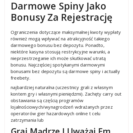
Darmowe Spiny Jako
Bonusy Za Rejestrację
Ograniczenia dotyczące maksymalnej kwoty wypłaty
również mogą wpływać na atrakcyjność takiego
darmowego bonusu bez depozytu. Ponadto,
niektóre kasyna stosują restrykcyjne warunki, a
nieprzestrzeganie ich może skutkować utratą
bonusu. Najczęściej spotykanymi darmowymi
bonusami bez depozytu są darmowe spiny i actually
freebety.
najbardziej naturalna (uczestnicy grali z własnym
kontem gry i własnymi pieniędzmi). Zachęty carry out
obstawiania są częścią programów
lojalnościowych/wynagrodzeń wdrażanych przez
operatorów gier hazardowych online t celu
zatrzymania lub
Graj Mądrze I Uważaj Em