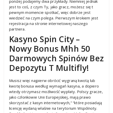
poniżej podajemy dwa przykłady. Niemniej jednak
jest to coś, z czym Ty, jako gracz, możesz się t
pewnym momencie spotkać, więc dobrze jest
wiedzieć na czym polega. Pierwszym krokiem jest
rejestracja na stronie internetowej naszego
partnera.
Kasyno Spin City –
Nowy Bonus Mhh 50
Darmowych Spinów Bez
Depozytu T Multifly!
Musisz więc najpierw obrócić wygraną kwotą lub
kwotę bonusa według wymagań kasyna, a dopiero
wtedy otrzymasz możliwość wypłaty. Polscy gracze,
jako członkowie Unii Europejskiej, mają prawo
skorzystać z kasyn internetowych,” “które posiadają
licencję wydaną właśnie na terytorium Wspólnoty.