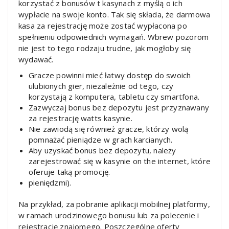
korzystać z bonusów t kasynach z myślą o ich
wypłacie na swoje konto. Tak się składa, że darmowa
kasa za rejestrację może zostać wypłacona po
spełnieniu odpowiednich wymagań. Wbrew pozorom
nie jest to tego rodzaju trudne, jak mogłoby się
wydawać.
Gracze powinni mieć łatwy dostęp do swoich
ulubionych gier, niezależnie od tego, czy
korzystają z komputera, tabletu czy smartfona.
Zazwyczaj bonus bez depozytu jest przyznawany
za rejestrację watts kasynie.
Nie zawiodą się również gracze, którzy wolą
pomnażać pieniądze w grach karcianych.
Aby uzyskać bonus bez depozytu, należy
zarejestrować się w kasynie on the internet, które
oferuje taką promocję.
pieniędzmi).
Na przykład, za pobranie aplikacji mobilnej platformy,
w ramach urodzinowego bonusu lub za polecenie i
rejestrację znajomego. Poszczególne oferty