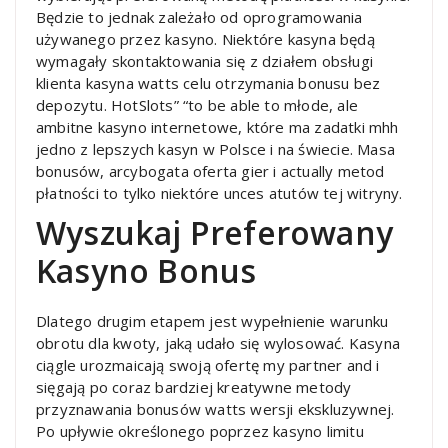
Będzie to jednak zależało od oprogramowania
używanego przez kasyno. Niektóre kasyna będą
wymagały skontaktowania się z działem obsługi
klienta kasyna watts celu otrzymania bonusu bez
depozytu. HotSlots” “to be able to młode, ale
ambitne kasyno internetowe, które ma zadatki mhh
jedno z lepszych kasyn w Polsce i na świecie. Masa
bonusów, arcybogata oferta gier i actually metod
płatności to tylko niektóre unces atutów tej witryny.
Wyszukaj Preferowany
Kasyno Bonus
Dlatego drugim etapem jest wypełnienie warunku
obrotu dla kwoty, jaką udało się wylosować. Kasyna
ciągle urozmaicają swoją ofertę my partner and i
sięgają po coraz bardziej kreatywne metody
przyznawania bonusów watts wersji ekskluzywnej.
Po upływie określonego poprzez kasyno limitu