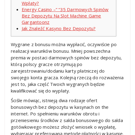
Wpłaty?
Energy Casino –” “35 Darmowych Spinów
Bez Depozytu Na Slot Machine Game
Gargantoonz
Jak Znaleźć Kasyno Bez Depozytu?
Wygrane z bonusu można wypłacić, oczywiście po
realizacji warunków bonusu. Mniej powszechna
premia w postaci darmowych spinów bez depozytu,
którą polscy gracze otrzymują po
zarejestrowaniu/dodaniu karty płatniczej do
swojego konta gracza. Kolejną rzeczą do rozważenia
jest to, jaka część Twoich wygranych będzie
kwalifikować się do wypłaty.
Ściśle mówiąc, istnieją dwa rodzaje ofert
bonusowych bez depozytu w kasynach on the
internet. Po spełnieniu warunków obrotu i
przeniesieniu środków z salda bonusowego do salda
gotówkowego możesz złożyć wniosek o wypłatę,
wybierając preferowaną metodę płatności w kasynie.