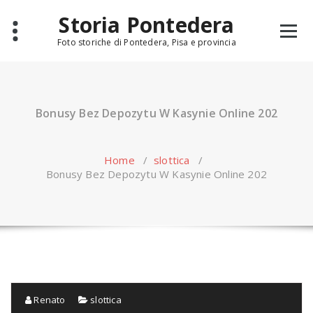
Skip
Storia Pontedera
to
content
Foto storiche di Pontedera, Pisa e provincia
Bonusy Bez Depozytu W Kasynie Online 202
Home
/
slottica
/
Bonusy Bez Depozytu W Kasynie Online 202
Renato
slottica