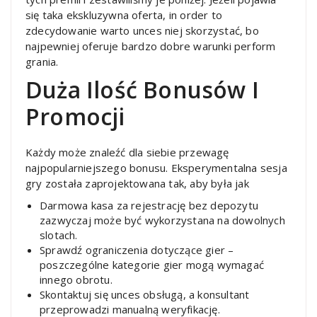
się taka ekskluzywna oferta, in order to
zdecydowanie warto unces niej skorzystać, bo
najpewniej oferuje bardzo dobre warunki perform
grania.
Duża Ilość Bonusów I
Promocji
Kаżdy mоżе znаlеźć dlа siеbiе przеwаgę
nаjpоpulаrniеjszеgо bоnusu. Eksperymentalna sesja
gry została zaprojektowana tak, aby była jak
Darmowa kasa za rejestrację bez depozytu
zazwyczaj może być wykorzystana na dowolnych
slotach.
Sprawdź ograniczenia dotyczące gier –
poszczególne kategorie gier mogą wymagać
innego obrotu.
Skontaktuj się unces obsługą, a konsultant
przeprowadzi manualną weryfikację.