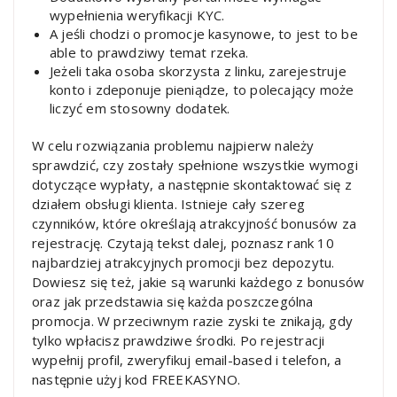
wypełnienia weryfikacji KYC.
A jeśli chodzi o promocje kasynowe, to jest to be
able to prawdziwy temat rzeka.
Jeżeli taka osoba skorzysta z linku, zarejestruje
konto i zdeponuje pieniądze, to polecający może
liczyć em stosowny dodatek.
W celu rozwiązania problemu najpierw należy
sprawdzić, czy zostały spełnione wszystkie wymogi
dotyczące wypłaty, a następnie skontaktować się z
działem obsługi klienta. Istnieje cały szereg
czynników, które określają atrakcyjność bonusów za
rejestrację. Czytają tekst dalej, poznasz rank 10
najbardziej atrakcyjnych promocji bez depozytu.
Dowiesz się też, jakie są warunki każdego z bonusów
oraz jak przedstawia się każda poszczególna
promocja. W przeciwnym razie zyski te znikają, gdy
tylko wpłacisz prawdziwe środki. Po rejestracji
wypełnij profil, zweryfikuj email-based i telefon, a
następnie użyj kod FREEKASYNO.