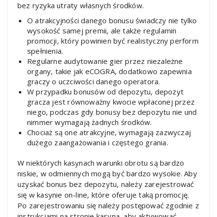
bez ryzyka utraty własnych środków.
O atrakcyjności danego bonusu świadczy nie tylko
wysokość samej premii, ale także regulamin
promocji, który powinien być realistyczny perform
spełnienia.
Regularne audytowanie gier przez niezależne
organy, takie jak eCOGRA, dodatkowo zapewnia
graczy o uczciwości danego operatora.
W przypadku bonusów od depozytu, depozyt
gracza jest równoważny kwocie wpłaconej przez
niego, podczas gdy bonusy bez depozytu nie und
nimmer wymagają żadnych środków.
Chociaż są one atrakcyjne, wymagają zazwyczaj
dużego zaangażowania i częstego grania.
W niektórych kasynach warunki obrotu są bardzo
niskie, w odmiennych mogą być bardzo wysokie. Aby
uzyskać bonus bez depozytu, należy zarejestrować
się w kasynie on-line, które oferuje taką promocję.
Po zarejestrowaniu się należy postępować zgodnie z
instrukcjami na stronie kasyna, aby aktywować