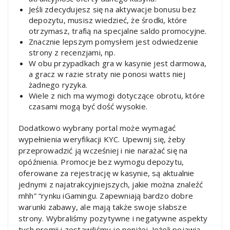
Jeśli zdecydujesz się na aktywacje bonusu bez
depozytu, musisz wiedzieć, że środki, które
otrzymasz, trafią na specjalne saldo promocyjne.
Znacznie lepszym pomysłem jest odwiedzenie
strony z recenzjami, np.
W obu przypadkach gra w kasynie jest darmowa,
a gracz w razie straty nie ponosi watts niej
żadnego ryzyka.
Wiele z nich ma wymogi dotyczące obrotu, które
czasami mogą być dość wysokie.
Dodatkowo wybrany portal może wymagać
wypełnienia weryfikacji KYC. Upewnij się, żeby
przeprowadzić ją wcześniej i nie narażać się na
opóźnienia. Promocje bez wymogu depozytu,
oferowane za rejestrację w kasynie, są aktualnie
jednymi z najatrakcyjniejszych, jakie można znaleźć
mhh” “rynku iGamingu. Zapewniają bardzo dobre
warunki zabawy, ale mają także swoje słabsze
strony. Wybraliśmy pozytywne i negatywne aspekty
tych premii i zestawiliśmy je poniżej. Jeżeli pojawia