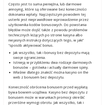
Często jest to suma pieniężna, lub darmowe
annoying, które są oferowane bez konieczności
dokonania wpłaty. Najczęstszym powodem tej
usterki jest nieprawidłowe wprowadzenie przez
użytkownika kodów bonusowych. Do powstania
błędów może dojść także z powodu problemów
technicznych leżących po stronie kasyna albo
niejasnych instrukcji dotyczących tego, w jaki”
“sposób aktywować bonus.
Jak wszystko, tak i bonusy bez depozytu mają
swoje ograniczenia.
Istnieją w przybliżeniu dwa rodzaje darmowych
bonusów – gotówka i actually darmowe spiny.
Właśnie dlatego znaleźć można kasyno on the
web z bonusem bez depozytu.
Konieczność obrócenia bonusem przed wypłatą
bywa bowiem uciążliwa. Kasyno bez depozytu z
bonusem może w warunkach promocji określić
przeróżne wymogi obrotu. Jak wszystko, tak i