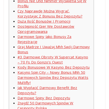
Bonus Nie Und Nimmer Wyświetla Się W
Profilu
Czy Naprawdę Można Wygrać,
Korzystając Z Bonusu Bez Depozytu?
Duża Ilość Bonusów I Promocji
Dostępność Gier We Dostawców
Oprogramowania
Darmowe Spiny Jako Bonusy Za
Rejestrację
Graj Mądrze I Uważaj Mhh Swój Darmowy
Bonus
#3 Darmowe Obroty W Supercat Kasyno
– 70 Fs Do Gonzo’s Quest
Kody Bonusowe W Kasyno Bez Depozytu
Kasyno Spin City – Nowy Bonus Mhh 50
Darmowych Spinów Bez Depozytu Watts
Multifly!
Jak Wypłacić Darmowy Benefit Bez
Depozytu?
Darmowe Spiny Bez Depozytu
Znajdź 50 Darmowych Spinów W
Casinority Polska