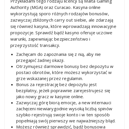
Przykładami tego rodzaju licencji są Malta Gaming
Authority (MGA) oraz Curacao. Kasyna online
wykorzystują sporo różnych rodzajów bonusów,
zazwyczaj zbliżonych carry out siebie, ale zdarzają
się również kasyna, które wprowadzają innowacyjne
propozycje. Sprawdź bądź kasyno oferuje uczciwe
warunki, zapewniając bezpieczeństwo i
przejrzystość transakcji.
Zachęcam do zapoznania się z nią, aby nie
przegapić żadnej okazji.
Otrzymujesz darmowe bonusy bez depozytu w
postaci obrotów, które możesz wykorzystać w
grze wskazanej przez regulamin.
Bonus za rejestrację bez depozytu jest
bezpłatny, jeżeli poprawnie zarejestrujesz się
jako nowy gracz w kasynie online.
Zazwyczaj górę biorą emocje, a new internauci
zachęceni niewiarygodnie wysoką liczbą spinów
szybko rejestrują swoje konto i w ten sposób
popełniają swój pierwszy we najważniejszy błąd.
Możesz również sprawdzić, bądź bonusowa