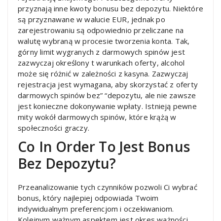
przyznają inne kwoty bonusu bez depozytu. Niektóre
są przyznawane w walucie EUR, jednak po
zarejestrowaniu są odpowiednio przeliczane na
walutę wybraną w procesie tworzenia konta. Tak,
górny limit wygranych z darmowych spinów jest
zazwyczaj określony t warunkach oferty, alcohol
może się różnić w zależności z kasyna. Zazwyczaj
rejestracja jest wymagana, aby skorzystać z oferty
darmowych spinów bez” “depozytu, ale nie zawsze
jest konieczne dokonywanie wpłaty. Istnieją pewne
mity wokół darmowych spinów, które krążą w
społeczności graczy.
Co In Order To Jest Bonus
Bez Depozytu?
Przeanalizowanie tych czynników pozwoli Ci wybrać
bonus, który najlepiej odpowiada Twoim
indywidualnym preferencjom i oczekiwaniom.
Kolejnym ważnym aspektem jest okres ważności