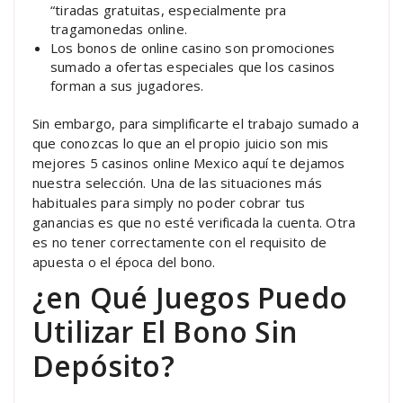
“tiradas gratuitas, especialmente pra
tragamonedas online.
Los bonos de online casino son promociones
sumado a ofertas especiales que los casinos
forman a sus jugadores.
Sin embargo, para simplificarte el trabajo sumado a
que conozcas lo que an el propio juicio son mis
mejores 5 casinos online Mexico aquí te dejamos
nuestra selección. Una de las situaciones más
habituales para simply no poder cobrar tus
ganancias es que no esté verificada la cuenta. Otra
es no tener correctamente con el requisito de
apuesta o el época del bono.
¿en Qué Juegos Puedo
Utilizar El Bono Sin
Depósito?