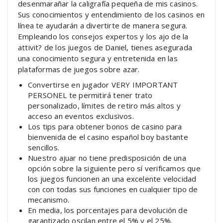
desenmarañar la caligrafía pequeña de mis casinos.
Sus conocimientos y entendimiento de los casinos en
línea te ayudarán a divertirte de manera segura.
Empleando los consejos expertos y los ajo de la
attivit? de los juegos de Daniel, tienes asegurada
una conocimiento segura y entretenida en las
plataformas de juegos sobre azar.
Convertirse en jugador VERY IMPORTANT
PERSONEL te permitirá tener trato
personalizado, límites de retiro más altos y
acceso an eventos exclusivos.
Los tips para obtener bonos de casino para
bienvenida de el casino español boy bastante
sencillos.
Nuestro ajuar no tiene predisposición de una
opción sobre la siguiente pero sí verificamos que
los juegos funcionen an una excelente velocidad
con con todas sus funciones en cualquier tipo de
mecanismo.
En media, los porcentajes para devolución de
garantizado oscilan entre el 5% y el 25%.