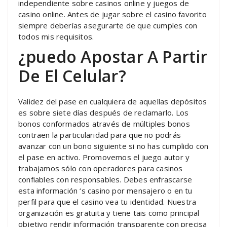
independiente sobre casinos online y juegos de
casino online. Antes de jugar sobre el casino favorito
siempre deberías asegurarte de que cumples con
todos mis requisitos.
¿puedo Apostar A Partir
De El Celular?
Validez del pase en cualquiera de aquellas depósitos
es sobre siete días después de reclamarlo. Los
bonos conformados através de múltiples bonos
contraen la particularidad para que no podrás
avanzar con un bono siguiente si no has cumplido con
el pase en activo. Promovemos el juego autor y
trabajamos sólo con operadores para casinos
confiables con responsables. Debes enfrascarse
esta información ‘s casino por mensajero o en tu
perfil para que el casino vea tu identidad. Nuestra
organización es gratuita y tiene tais como principal
objetivo rendir información transparente con precisa