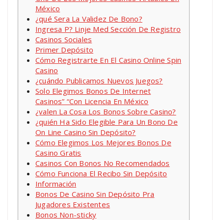
México
¿qué Sera La Validez De Bono?
Ingresa P? Linje Med Sección De Registro
Casinos Sociales
Primer Depósito
Cómo Registrarte En El Casino Online Spin
Casino
¿cuándo Publicamos Nuevos Juegos?
Solo Elegimos Bonos De Internet
Casinos” “Con Licencia En México
¿valen La Cosa Los Bonos Sobre Casino?
¿quién Ha Sido Elegible Para Un Bono De
On Line Casino Sin Depósito?
Cómo Elegimos Los Mejores Bonos De
Casino Gratis
Casinos Con Bonos No Recomendados
Cómo Funciona El Recibo Sin Depósito
Información
Bonos De Casino Sin Depósito Pra
Jugadores Existentes
Bonos Non-sticky