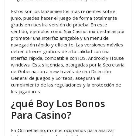
Estos son los lanzamientos más recientes sobre
junio, puedes hacer el juego de forma totalmente
gratis en nuestra versión de prueba. En este
sentido, ejemplos como SpinCasino. mx destacan por
prometer una interfaz amigable y un menú de
navegación rápido y eficiente. Las versiones móviles
deben ofrecer gráficos de alta calidad con una
interfaz rápida, compatible con iOS, Android y House
windows. Estas licencias, otorgadas por la Secretaría
de Gobernación a new través de una Dirección
General de Juegos y Sorteos, aseguran el
cumplimiento de las regulaciones y la protección de
los jugadores.
¿qué Boy Los Bonos
Para Casino?
En OnlineCasino. mx nos ocupamos para analizar