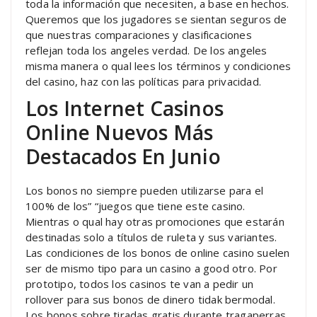
toda la información que necesiten, a base en hechos.
Queremos que los jugadores se sientan seguros de
que nuestras comparaciones y clasificaciones
reflejan toda los angeles verdad. De los angeles
misma manera o qual lees los términos y condiciones
del casino, haz con las políticas para privacidad.
Los Internet Casinos
Online Nuevos Más
Destacados En Junio
Los bonos no siempre pueden utilizarse para el
100% de los” “juegos que tiene este casino.
Mientras o qual hay otras promociones que estarán
destinadas solo a títulos de ruleta y sus variantes.
Las condiciones de los bonos de online casino suelen
ser de mismo tipo para un casino a good otro. Por
prototipo, todos los casinos te van a pedir un
rollover para sus bonos de dinero tidak bermodal.
Los bonos sobre tiradas gratis durante tragaperras