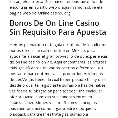
los angeles oferta. Si lo hacen, es bastante fácil de
encontrar en su sitio web o aquí mismo, sobre ela
página web de Online casino. org.
Bonos De On Line Casino
Sin Requisito Para Apuesta
Hemos preparado esta guía detallada de los últimos
bonos de on line casino online en México, para
ayudarte a sacar el gran provecho de su experiencia
de on line casino online. Aquí encontrarás las ofertas
más gratificantes de varios casinos diferentes. No
obstante para obtener a las promociones y bonos
de LeoVegas tienen la cual haber pasado thirty días
desde o qual te registraste sumado a has de haber
verificado tu obligación para acceder the cualquier
oferta. Daniel combina sus conocimientos en
finanzas, inversiones y la net 3 con sus propios
pasatiempos asi como jugar ajedrez, póquer y
blackjack para crear estrategias sumado a