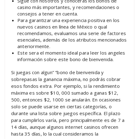
Sigue con nosotros y conocerás los bonos de
casino más importantes, y recomendaciones o
consejos a tener en cuenta.
Para garantizar una experiencia positiva en los
nuevos casinos en línea de México o qual
recomendamos, evaluamos una serie de factores
esenciales, además de los atributos mencionados
anteriormente.
Este sera el momento ideal para leer los angeles
información sobre este bono de bienvenida.
Si juegas con algun” “bono de bienvenida y
sobrepasas la ganancia máxima, no podrás cobrar
esos fondos extra. Por ejemplo, si la rendimiento
máxima es sobre $10, 000 sumado a ganas $12,
500, entonces $2, 1000 se anularán. En ocasiones
solo se puede usarse en ciertas categorías, o
durante una lista sobre juegos específica. El plazo
para cumplirlos varía, pero principalmente es de 7 a
14 días, aunque algunos internet casinos ofrecen
hasta 35 días, lo la cual consideramos la