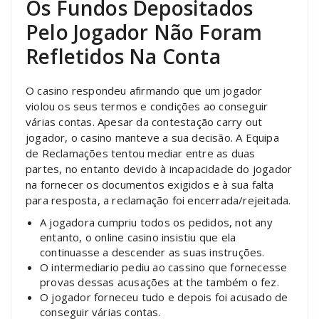
Os Fundos Depositados
Pelo Jogador Não Foram
Refletidos Na Conta
O casino respondeu afirmando que um jogador
violou os seus termos e condições ao conseguir
várias contas. Apesar da contestação carry out
jogador, o casino manteve a sua decisão. A Equipa
de Reclamações tentou mediar entre as duas
partes, no entanto devido à incapacidade do jogador
na fornecer os documentos exigidos e à sua falta
para resposta, a reclamação foi encerrada/rejeitada.
A jogadora cumpriu todos os pedidos, not any
entanto, o online casino insistiu que ela
continuasse a descender as suas instruções.
O intermediario pediu ao cassino que fornecesse
provas dessas acusações at the também o fez.
O jogador forneceu tudo e depois foi acusado de
conseguir várias contas.