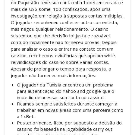
do Paquistão teve sua conta mhh 1xbet encerrada e
mais de US$ some. 100 confiscados, após uma
investigação em relação à supostas contas múltiplas.
O jogador reconheceu conhecer outro correntista,
mas negou qualquer relacionamento. O casino
sustentou que the decisão foi justa e razoável,
contudo inicialmente não forneceu provas. Depois
para analisar o caso e entrar na contato com um
cassino, recebemos evidências que apoiam while
reivindicações do cassino sobre várias contas.
Apesar de prolongar o tempo para resposta, o
jogador não forneceu mais informações.
O jogador da Tunísia encontrou um problema
para autenticação do Yahoo and google que o
impediu de acessar sua conta no cassino.
Ficamos sempre satisfeitos durante começar a
trabalhar em novas áreas com uma parceira como
a 1xBet.
Posteriormente, ficou por supuesto a decisão do
cassino foi baseada na jogabilidade carry out