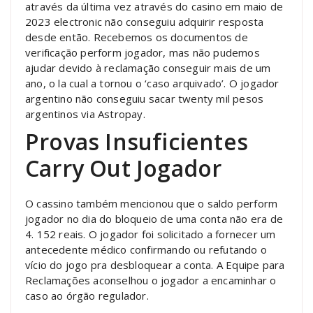
através da última vez através do casino em maio de
2023 electronic não conseguiu adquirir resposta
desde então. Recebemos os documentos de
verificação perform jogador, mas não pudemos
ajudar devido à reclamação conseguir mais de um
ano, o la cual a tornou o ‘caso arquivado’. O jogador
argentino não conseguiu sacar twenty mil pesos
argentinos via Astropay.
Provas Insuficientes
Carry Out Jogador
O cassino também mencionou que o saldo perform
jogador no dia do bloqueio de uma conta não era de
4. 152 reais. O jogador foi solicitado a fornecer um
antecedente médico confirmando ou refutando o
vício do jogo pra desbloquear a conta. A Equipe para
Reclamações aconselhou o jogador a encaminhar o
caso ao órgão regulador.