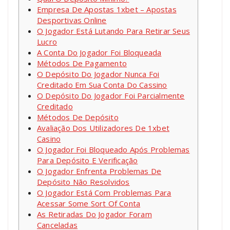
Empresa De Apostas 1xbet – Apostas
Desportivas Online
O Jogador Está Lutando Para Retirar Seus
Lucro
A Conta Do Jogador Foi Bloqueada
Métodos De Pagamento
O Depósito Do Jogador Nunca Foi
Creditado Em Sua Conta Do Cassino
O Depósito Do Jogador Foi Parcialmente
Creditado
Métodos De Depósito
Avaliação Dos Utilizadores De 1xbet
Casino
O Jogador Foi Bloqueado Após Problemas
Para Depósito E Verificação
O Jogador Enfrenta Problemas De
Depósito Não Resolvidos
O Jogador Está Com Problemas Para
Acessar Some Sort Of Conta
As Retiradas Do Jogador Foram
Canceladas