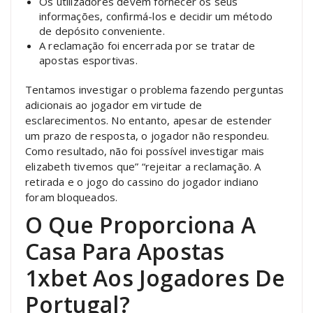
Os utilizadores devem fornecer os seus
informações, confirmá-los e decidir um método
de depósito conveniente.
A reclamação foi encerrada por se tratar de
apostas esportivas.
Tentamos investigar o problema fazendo perguntas
adicionais ao jogador em virtude de
esclarecimentos. No entanto, apesar de estender
um prazo de resposta, o jogador não respondeu.
Como resultado, não foi possível investigar mais
elizabeth tivemos que” “rejeitar a reclamação. A
retirada e o jogo do cassino do jogador indiano
foram bloqueados.
O Que Proporciona A
Casa Para Apostas
1xbet Aos Jogadores De
Portugal?