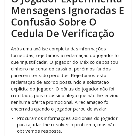
Mensagens Ignoradas E
Confusão Sobre O
Cedula De Verificação
Após uma análise completa das informações
fornecidas, rejeitamos a reclamação do jogador lo
que ‘injustificada’. O jogador do México depositou
dinheiro na conta do cassino, porém os fundos
parecem ter sido perdidos. Rejeitamos esta
reclamação de acordo possuindo a solicitação
explícita do jogador. O bônus do jogador não foi
creditado, pois o cassino alega que não lhe enviou
nenhuma oferta promocional. A reclamação foi
encerrada quando o jogador parou de avalar.
Procuramos informações adicionais do jogador
para ajudar the resolver o problema, mas não
obtivemos resposta.