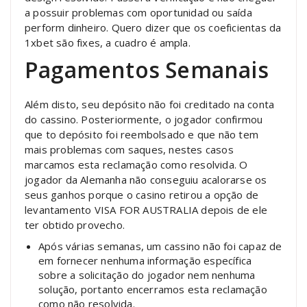
a possuir problemas com oportunidad ou saída
perform dinheiro. Quero dizer que os coeficientas da
1xbet são fixes, a cuadro é ampla.
Pagamentos Semanais
Além disto, seu depósito não foi creditado na conta
do cassino. Posteriormente, o jogador confirmou
que to depósito foi reembolsado e que não tem
mais problemas com saques, nestes casos
marcamos esta reclamação como resolvida. O
jogador da Alemanha não conseguiu acalorarse os
seus ganhos porque o casino retirou a opção de
levantamento VISA FOR AUSTRALIA depois de ele
ter obtido provecho.
Após várias semanas, um cassino não foi capaz de
em fornecer nenhuma informação específica
sobre a solicitação do jogador nem nenhuma
solução, portanto encerramos esta reclamação
como não resolvida.