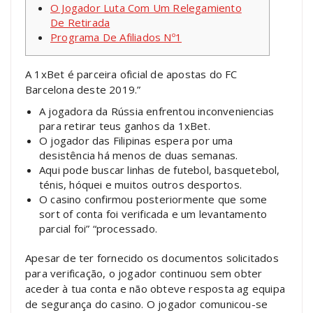
O Jogador Luta Com Um Relegamiento
De Retirada
Programa De Afiliados Nº1
A 1xBet é parceira oficial de apostas do FC
Barcelona deste 2019.”
A jogadora da Rússia enfrentou inconveniencias
para retirar teus ganhos da 1xBet.
O jogador das Filipinas espera por uma
desistência há menos de duas semanas.
Aqui pode buscar linhas de futebol, basquetebol,
ténis, hóquei e muitos outros desportos.
O casino confirmou posteriormente que some
sort of conta foi verificada e um levantamento
parcial foi” “processado.
Apesar de ter fornecido os documentos solicitados
para verificação, o jogador continuou sem obter
aceder à tua conta e não obteve resposta ag equipa
de segurança do casino. O jogador comunicou-se