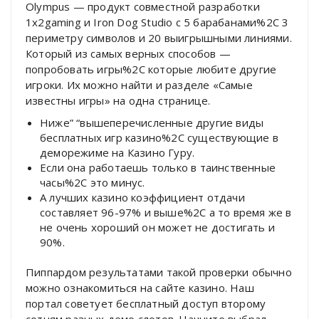
Olympus — продукт совместной разработки
1x2gaming и Iron Dog Studio с 5 барабанами%2C 3
периметру символов и 20 выигрышными линиями.
Который из самых верных способов —
попробовать игры%2C которые любите другие
игроки. Их можно найти и разделе «Самые
известны игры» на одна странице.
Ниже” “вышеперечисленные другие виды
бесплатных игр казино%2C существующие в
деморежиме на Казино Гуру.
Если она работаешь только в таинственные
часы%2C это минус.
А лучших казино коэффициент отдачи
составляет 96-97% и выше%2C а то время же в
не очень хороший он может не достигать и
90%.
Пиппардом результатами такой проверки обычно
можно ознакомиться на сайте казино. Наш
портал советует бесплатный доступ второму