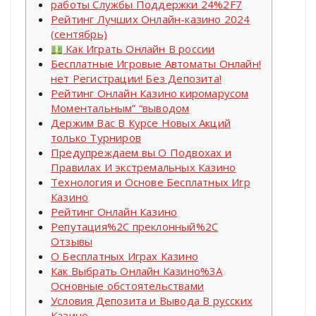
работы Службы Поддержки 24%2F7
Рейтинг Лучших Онлайн-казино 2024
(сентябрь)
Как Играть Онлайн В россии
Бесплатные Игровые Автоматы Онлайн!
нет Регистрации! Без Депозита!
Рейтинг Онлайн Казино киромарусом
Моментальным” “выводом
Держим Вас В Курсе Новых Акций
только Турниров
Предупреждаем вы О Подвохах и
Правилах И экстремальных Казино
Технология и Основе Бесплатных Игр
Казино
Рейтинг Онлайн Казино
Репутация%2C преклонный%2C
Отзывы
О Бесплатных Играх Казино
Как Выбрать Онлайн Казино%3A
Основные обстоятельствами
Условия Депозита и Вывода В русских
Казино