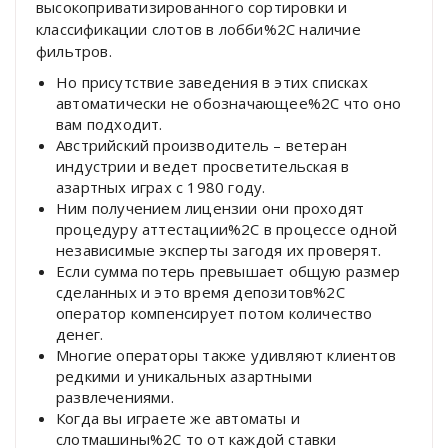
высокоприватизированного сортировки и
классификации слотов в лобби%2C наличие
фильтров.
Но присутствие заведения в этих списках
автоматически не обозначающее%2C что оно
вам подходит.
Австрийский производитель – ветеран
индустрии и ведет просветительская в
азартных играх с 1980 году.
Ним получением лицензии они проходят
процедуру аттестации%2C в процессе одной
независимые эксперты загодя их проверят.
Если сумма потерь превышает общую размер
сделанных и это время депозитов%2C
оператор компенсирует потом количество
денег.
Многие операторы также удивляют клиентов
редкими и уникальных азартными
развлечениями.
Когда вы играете же автоматы и
слотмашины%2C то от каждой ставки