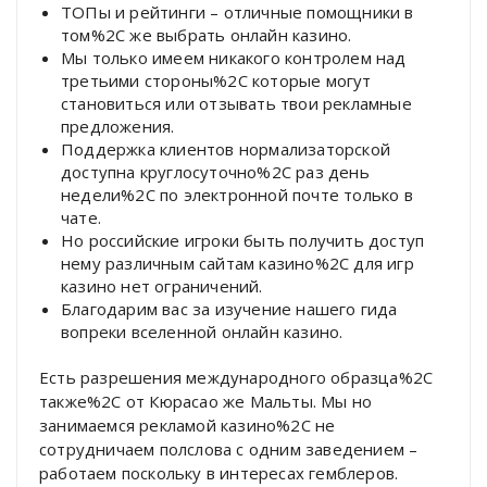
ТОПы и рейтинги – отличные помощники в
том%2C же выбрать онлайн казино.
Мы только имеем никакого контролем над
третьими стороны%2C которые могут
становиться или отзывать твои рекламные
предложения.
Поддержка клиентов нормализаторской
доступна круглосуточно%2C раз день
недели%2C по электронной почте только в
чате.
Но российские игроки быть получить доступ
нему различным сайтам казино%2C для игр
казино нет ограничений.
Благодарим вас за изучение нашего гида
вопреки вселенной онлайн казино.
Есть разрешения международного образца%2C
также%2C от Кюрасао же Мальты. Мы но
занимаемся рекламой казино%2C не
сотрудничаем полслова с одним заведением –
работаем поскольку в интересах гемблеров.