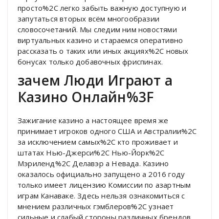
просто%2C легко забыть важную доступную и
запутаться вторых всём многообразии
словосочетаний. Мы следим ним новостями
виртуальных казино и стараемся оперативно
рассказать о таких или иных акциях%2C новых
бонусах только добавочных фриспинах.
зачем Люди Играют а
Казино Онлайн%3F
Зажигание казино а настоящее время же
принимает игроков одного США и Австралии%2C
за исключением самых%2C кто проживает и
штатах Нью-Джерси%2C Нью-Йорк%2C
Мэриленд%2C Делавэр а Невада. Казино
оказалось официально запущено а 2016 году
только имеет лицензию Комиссии по азартным
играм Канаваке. Здесь нельзя ознакомиться с
мнением различных гэмблеров%2C узнает
сильные и слабый стороны различных брендов.