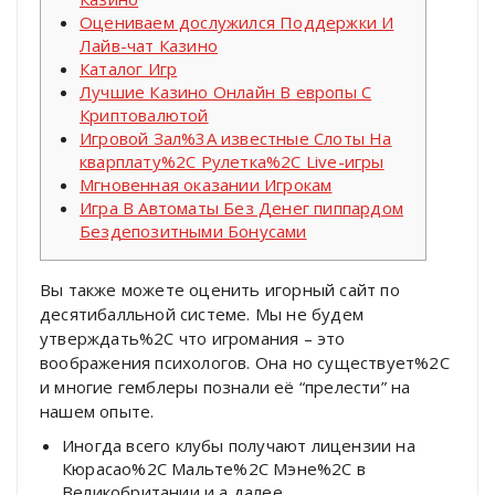
Оцениваем дослужился Поддержки И
Лайв-чат Казино
Каталог Игр
Лучшие Казино Онлайн В европы С
Криптовалютой
Игровой Зал%3A известные Слоты На
кварплату%2C Рулетка%2C Live-игры
Мгновенная оказании Игрокам
Игра В Автоматы Без Денег пиппардом
Бездепозитными Бонусами
Вы также можете оценить игорный сайт по
десятибалльной системе. Мы не будем
утверждать%2C что игромания – это
воображения психологов. Она но существует%2C
и многие гемблеры познали её “прелести” на
нашем опыте.
Иногда всего клубы получают лицензии на
Кюрасао%2C Мальте%2C Мэне%2C в
Великобритании и а далее.