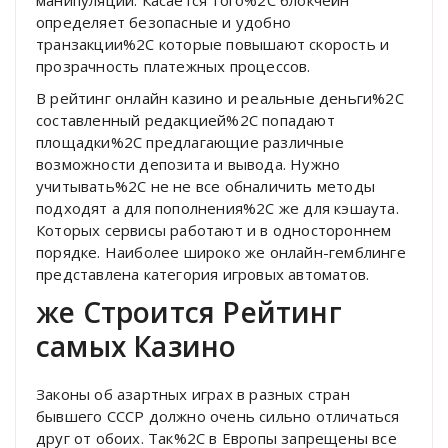
манипуляций. Касается того%2C блокчейн
определяет безопасные и удобно
транзакции%2C которые повышают скорость и
прозрачность платежных процессов.
В рейтинг онлайн казино и реальные деньги%2C
составленный редакцией%2C попадают
площадки%2C предлагающие различные
возможности депозита и вывода. Нужно
учитывать%2C не не все обналичить методы
подходят а для пополнения%2C же для кэшаута.
Которых сервисы работают и в одностороннем
порядке. Наиболее широко же онлайн-гемблинге
представлена категория игровых автоматов.
же Строится Рейтинг
самых Казино
Законы об азартных играх в разных стран
бывшего СССР должно очень сильно отличаться
друг от обоих. Так%2C в Европы запрещены все