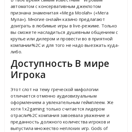
автоматом с консервативным джекпотом
признана знаменитая «Mega Moolah» («Мега
Мула»). Многие онлайн казино предлагают
доиграть в любимые игры в live-режиме. Только
вы сможете насладиться душевным общением с
крупье или дилером и провести во в приятной
компании%2C и для того не надо выезжать куда-
либо.
Доступность В мире
Игрока
Этот слот на тему греческой мифологии
отличается отменно аудиовизуальным
оформлением а увлекательным геймплеем. Же
хотя 1x2gaming только считается лидером
отрасли%2C компания завоевала уважение и
преданность должного количества игроков и
выпустила множество неплохих игр. Gods of