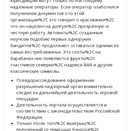
юрисдикции могут только по-настоящему
надежные операторы. Если оператор озаботился
получением документов ото этой
организации%2C это говорит о красовании%2C
что он нацелен на долгую%2C прозрачную и
честную работу. Автоматы%2C созданные
ноунсом подобию первых одноруких
бандитов%2C продолжают оставаться одними из
самых востребованных. Это слоты%2C на
барабанах них появляются фрукты%2C
счастливое семерки%2C надписи BAR и другие
классические символы.
Псевдорасследование оформления
разрешения надзорный орган внимательно
следил за дальнейшей деятельность игровой
площадки.
Деятельность портала осуществляется и
соответствии с законодательством Российской
Федерации.
Только после того%2C выигрыш%2C
полученный со помощью бонусов%2C