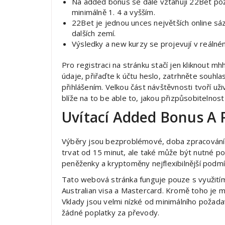
Na added bonus se dále vztahují 22Bet pož
minimálně 1. 4 a vyšším.
22Bet je jednou unces největších online sáz
dalších zemí.
Výsledky a new kurzy se projevují v reálném
Pro registraci na stránku stačí jen kliknout m
údaje, přiřaďte k účtu heslo, zatrhněte souhl
přihlášením. Velkou část návštěvnosti tvoří už
blíže na to be able to, jakou přizpůsobitelnos
Uvítací Added Bonus A
Výběry jsou bezproblémové, doba zpracování 
trvat od 15 minut, ale také může být nutné po
peněženky a kryptoměny nejflexibilnější podmí
Tato webová stránka funguje pouze s využití
Australian visa a Mastercard. Kromě toho je m
Vklady jsou velmi nízké od minimálního požada
žádné poplatky za převody.