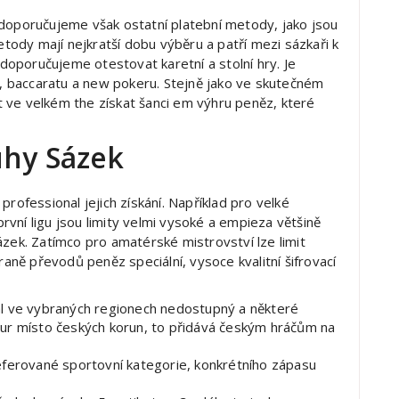
 doporučujeme však ostatní platební metody, jako jsou
ody mají nejkratší dobu výběru a patří mezi sázkaři k
, doporučujeme otestovat karetní a stolní hry. Je
ku, baccaratu a new pokeru. Stejně jako ve skutečném
 ve velkém the získat šanci em výhru peněz, které
uhy Sázek
rofessional jejich získání. Například pro velké
vní ligu jsou limity velmi vysoké a empieza většině
ázek. Zatímco pro amatérské mistrovství lze limit
raně převodů peněz speciální, vysoce kvalitní šifrovací
ál ve vybraných regionech nedostupný a některé
ur místo českých korun, to přidává českým hráčům na
eferované sportovní kategorie, konkrétního zápasu