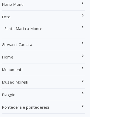
Florio Monti
Foto
Santa Maria a Monte
Giovanni Carrara
Home
Monumenti
Museo Morelli
Piaggio
Pontedera e pontederesi