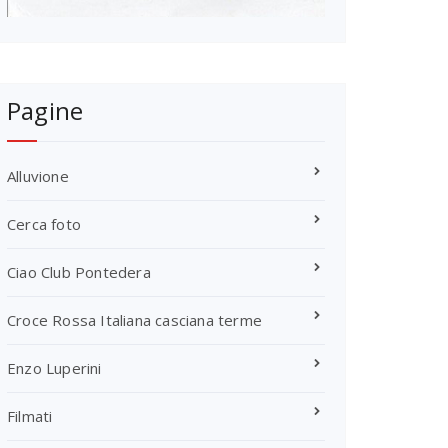
Pagine
Alluvione
Cerca foto
Ciao Club Pontedera
Croce Rossa Italiana casciana terme
Enzo Luperini
Filmati