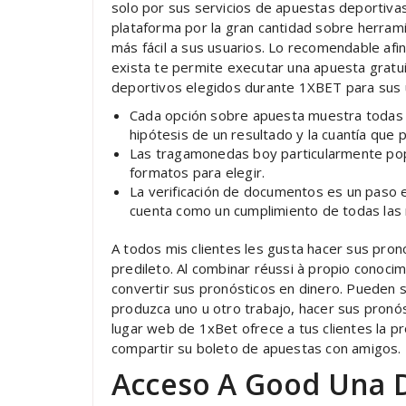
solo por sus servicios de apuestas deportivas
plataforma por la gran cantidad sobre herrami
más fácil a sus usuarios. Lo recomendable afi
exista te permite executar una apuesta gratui
deportivos elegidos durante 1XBET para sus 
Cada opción sobre apuesta muestra todas l
hipótesis de un resultado y la cuantía que 
Las tragamonedas boy particularmente pop
formatos para elegir.
La verificación de documentos es un paso es
cuenta como un cumplimiento de todas las 
A todos mis clientes les gusta hacer sus pron
predileto. Al combinar réussi à propio conocim
convertir sus pronósticos en dinero. Pueden s
produzca uno u otro trabajo, hacer sus pronós
lugar web de 1xBet ofrece a tus clientes la p
compartir su boleto de apuestas con amigos.
Acceso A Good Una 