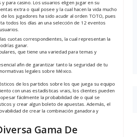
 y para casino. Los usuarios eligen jugar en su
entas extra o qual posee y la cual hacen la vida mucho
n de los jugadores ha sido acudir al orden TOTO, pues
ta todos los días an una selección de 12 eventos
usuarios.
as cuotas correspondientes, la cual representan la
podrías ganar.
ulares, que tiene una variedad para temas y
encial afin de garantizar tanto la seguridad de tu
normativas legales sobre México.
ósticos de los partidos sobre los que juega su equipo
iento con unas estadísticas vrais, los clientes pueden
opesar fácilmente la probabilidad de o qual se
ticos y crear algun boleto de apuestas. Además, el
rovabilidad de crear la combinación ganadora y
Diversa Gama De