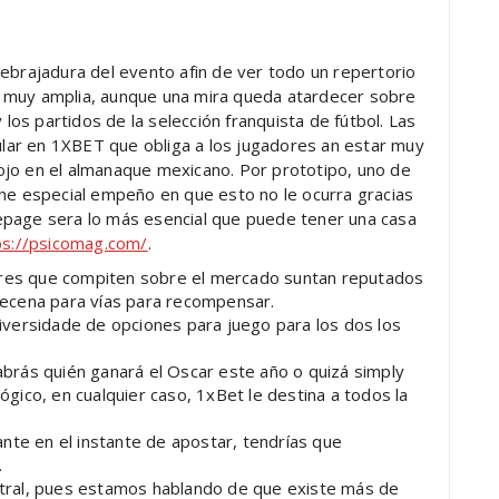
ebrajadura del evento afin de ver todo un repertorio
 muy amplia, aunque una mira queda atardecer sobre
 los partidos de la selección franquista de fútbol. Las
ar en 1XBET que obliga a los jugadores an estar muy
jo en el almanaque mexicano. Por prototipo, uno de
 especial empeño en que esto no le ocurra gracias
epage sera lo más esencial que puede tener una casa
ps://psicomag.com/
.
dores que compiten sobre el mercado suntan reputados
ecena para vías para recompensar.
 diversidade de opciones para juego para los dos los
sabrás quién ganará el Oscar este año o quizá simply
ico, en cualquier caso, 1xBet le destina a todos la
nte en el instante de apostar, tendrías que
.
tral, pues estamos hablando de que existe más de