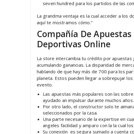
seven hundred para los partidos de las co
La grandma ventaja es la cual acceder a los d
aquí te mostramos cómo.”
Compañía De Apuestas 
Deportivas Online
La store intercambia tu crédito por apuestas 
acumulando ganancias. La disparidad de mer
hablando de que hay más de 700 para los par
planeta. Estos pueden llegar a sobrepujar lo
evento.
Las apuestas más populares son las sobre 
ayudado an impulsar durante muchos años.
Por otro lado, el constructor solo te aim
seleccionados por la casa.
Una parte necesario de la expertise en cua
angeles facilidad y amparo con la la cual l
Su conexión es segura sumado a cuenta co