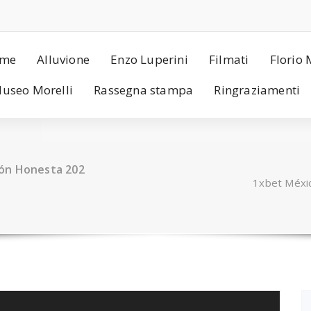
me
Alluvione
Enzo Luperini
Filmati
Florio 
useo Morelli
Rassegna stampa
Ringraziamenti
ión Honesta 202
1xbet Méxi