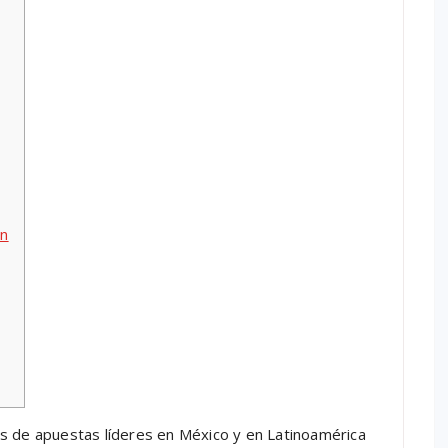
En
s de apuestas líderes en México y en Latinoamérica