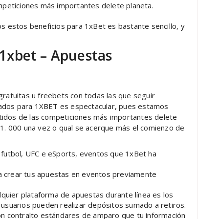
mpeticiones más importantes delete planeta.
os estos beneficios para 1xBet es bastante sencillo, y
1xbet – Apuestas
gratuitas u freebets con todas las que seguir
cados para 1XBET es espectacular, pues estamos
tidos de las competiciones más importantes delete
s 1. 000 una vez o qual se acerque más el comienzo de
futbol, UFC e eSports, eventos que 1xBet ha
ana crear tus apuestas en eventos previamente
lquier plataforma de apuestas durante línea es los
os usuarios pueden realizar depósitos sumado a retiros.
n contralto estándares de amparo que tu información