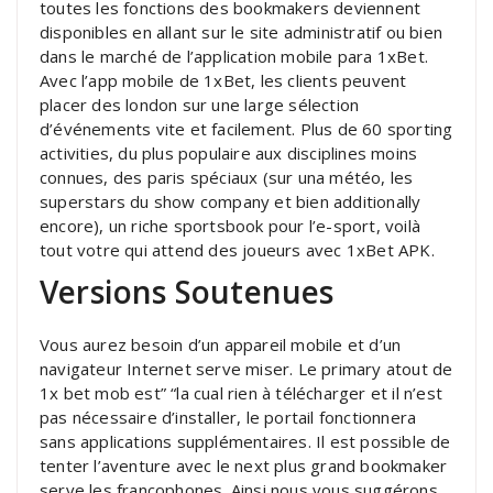
toutes les fonctions des bookmakers deviennent
disponibles en allant sur le site administratif ou bien
dans le marché de l’application mobile para 1xBet.
Avec l’app mobile de 1xBet, les clients peuvent
placer des london sur une large sélection
d’événements vite et facilement. Plus de 60 sporting
activities, du plus populaire aux disciplines moins
connues, des paris spéciaux (sur una météo, les
superstars du show company et bien additionally
encore), un riche sportsbook pour l’e-sport, voilà
tout votre qui attend des joueurs avec 1xBet APK.
Versions Soutenues
Vous aurez besoin d’un appareil mobile et d’un
navigateur Internet serve miser. Le primary atout de
1x bet mob est” “la cual rien à télécharger et il n’est
pas nécessaire d’installer, le portail fonctionnera
sans applications supplémentaires. Il est possible de
tenter l’aventure avec le next plus grand bookmaker
serve les francophones. Ainsi nous vous suggérons