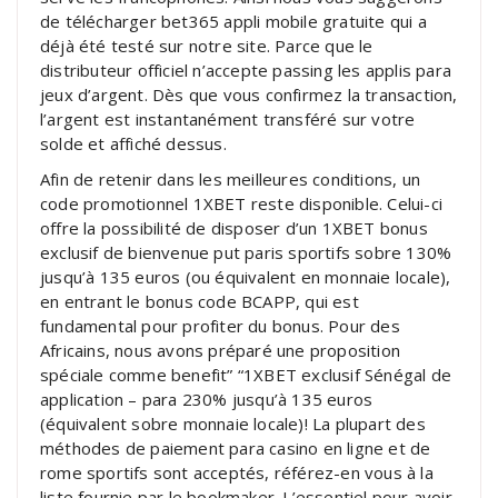
de télécharger bet365 appli mobile gratuite qui a
déjà été testé sur notre site. Parce que le
distributeur officiel n’accepte passing les applis para
jeux d’argent. Dès que vous confirmez la transaction,
l’argent est instantanément transféré sur votre
solde et affiché dessus.
Afin de retenir dans les meilleures conditions, un
code promotionnel 1XBET reste disponible. Celui-ci
offre la possibilité de disposer d’un 1XBET bonus
exclusif de bienvenue put paris sportifs sobre 130%
jusqu’à 135 euros (ou équivalent en monnaie locale),
en entrant le bonus code BCAPP, qui est
fundamental pour profiter du bonus. Pour des
Africains, nous avons préparé une proposition
spéciale comme benefit” “1XBET exclusif Sénégal de
application – para 230% jusqu’à 135 euros
(équivalent sobre monnaie locale)! La plupart des
méthodes de paiement para casino en ligne et de
rome sportifs sont acceptés, référez-en vous à la
liste fournie par le bookmaker. L’essentiel pour avoir