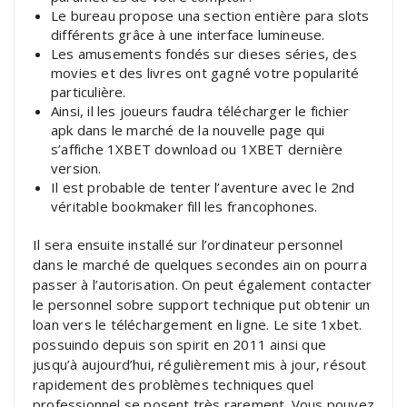
Le bureau propose una section entière para slots
différents grâce à une interface lumineuse.
Les amusements fondés sur dieses séries, des
movies et des livres ont gagné votre popularité
particulière.
Ainsi, il les joueurs faudra télécharger le fichier
apk dans le marché de la nouvelle page qui
s’affiche 1XBET download ou 1XBET dernière
version.
Il est probable de tenter l’aventure avec le 2nd
véritable bookmaker fill les francophones.
Il sera ensuite installé sur l’ordinateur personnel
dans le marché de quelques secondes ain on pourra
passer à l’autorisation. On peut également contacter
le personnel sobre support technique put obtenir un
loan vers le téléchargement en ligne. Le site 1xbet.
possuindo depuis son spirit en 2011 ainsi que
jusqu’à aujourd’hui, régulièrement mis à jour, résout
rapidement des problèmes techniques quel
professionnel se posent très rarement. Vous pouvez