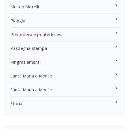
Museo Morelli
Piaggio
Pontedera e pontederesi
Rassegna stampa
Ringraziamenti
Santa Maria a Monte
Santa Maria a Monte
Storia