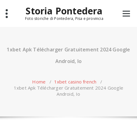
Skip
Storia Pontedera
to
content
Foto storiche di Pontedera, Pisa e provincia
1xbet Apk Télécharger Gratuitement 2024 Google
Android, Io
Home
/
1xbet casino french
/
1xbet Apk Télécharger Gratuitement 2024 Google
Android, Io