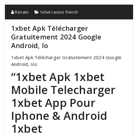
Renato
1xbet casino french
1xbet Apk Télécharger
Gratuitement 2024 Google
Android, Io
1xbet Apk Télécharger Gratuitement 2024 Google
Android, Ios
“1xbet Apk 1xbet
Mobile Telecharger
1xbet App Pour
Iphone & Android
1xbet