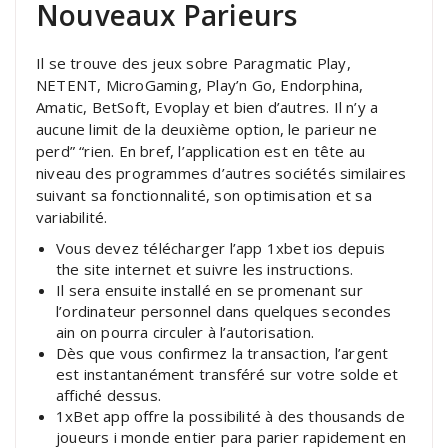
Nouveaux Parieurs
Il se trouve des jeux sobre Paragmatic Play,
NETENT, MicroGaming, Play’n Go, Endorphina,
Amatic, BetSoft, Evoplay et bien d’autres. Il n’y a
aucune limit de la deuxième option, le parieur ne
perd” “rien. En bref, l’application est en tête au
niveau des programmes d’autres sociétés similaires
suivant sa fonctionnalité, son optimisation et sa
variabilité.
Vous devez télécharger l’app 1xbet ios depuis
the site internet et suivre les instructions.
Il sera ensuite installé en se promenant sur
l’ordinateur personnel dans quelques secondes
ain on pourra circuler à l’autorisation.
Dès que vous confirmez la transaction, l’argent
est instantanément transféré sur votre solde et
affiché dessus.
1xBet app offre la possibilité à des thousands de
joueurs i monde entier para parier rapidement en