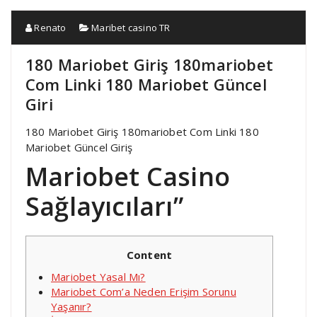
Renato
Maribet casino TR
180 Mariobet Giriş 180mariobet
Com Linki 180 Mariobet Güncel
Giri
180 Mariobet Giriş 180mariobet Com Linki 180
Mariobet Güncel Giriş
Mariobet Casino
Sağlayıcıları”
Content
Mariobet Yasal Mı?
Mariobet Com’a Neden Erişim Sorunu
Yaşanır?