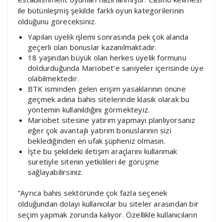
ile bütünleşmiş şekilde farklı oyun kategorilerinin
olduğunu göreceksiniz.
Yapılan üyelik işlemi sonrasında pek çok alanda
geçerli olan bonuslar kazanılmaktadır.
18 yaşından büyük olan herkes üyelik formunu
doldurduğunda Mariobet’e saniyeler içerisinde üye
olabilmektedir.
BTK isminden gelen erişim yasaklarının önüne
geçmek adına bahis sitelerinde klasik olarak bu
yöntemin kullanıldığını görmekteyiz.
Mariobet sitesine yatırım yapmayı planlıyorsanız
eğer çok avantajlı yatırım bonuslarının sizi
beklediğinden en ufak şüpheniz olmasın.
İşte bu şekildeki iletişim araçlarını kullanmak
suretiyle sitenin yetkilileri ile görüşme
sağlayabilirsiniz.
“Ayrıca bahis sektöründe çok fazla seçenek
olduğundan dolayı kullanıcılar bu siteler arasından bir
seçim yapmak zorunda kalıyor. Özellikle kullanıcıların