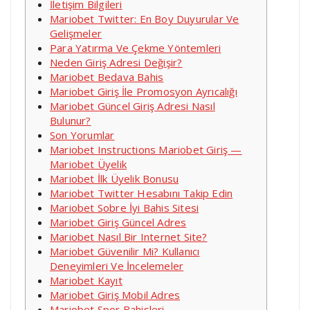
İletişim Bilgileri
Mariobet Twitter: En Boy Duyurular Ve
Gelişmeler
Para Yatırma Ve Çekme Yöntemleri
Neden Giriş Adresi Değişir?
Mariobet Bedava Bahis
Mariobet Giriş İle Promosyon Ayrıcalığı
Mariobet Güncel Giriş Adresi Nasıl
Bulunur?
Son Yorumlar
Mariobet Instructions Mariobet Giriş —
Mariobet Üyelik
Mariobet İlk Üyelik Bonusu
Mariobet Twitter Hesabını Takip Edin
Mariobet Sobre İyi Bahis Sitesi
Mariobet Giriş Güncel Adres
Mariobet Nasıl Bir Internet Site?
Mariobet Güvenilir Mi? Kullanıcı
Deneyimleri Ve İncelemeler
Mariobet Kayıt
Mariobet Giriş Mobil Adres
Mariobet Spor Bahisleri