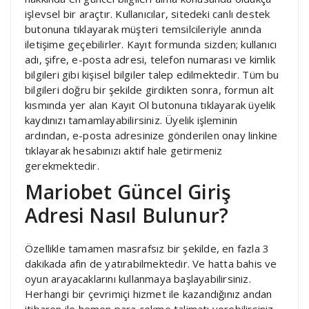
işlevsel bir araçtır. Kullanıcılar, sitedeki canlı destek
butonuna tıklayarak müşteri temsilcileriyle anında
iletişime geçebilirler. Kayıt formunda sizden; kullanıcı
adı, şifre, e-posta adresi, telefon numarası ve kimlik
bilgileri gibi kişisel bilgiler talep edilmektedir. Tüm bu
bilgileri doğru bir şekilde girdikten sonra, formun alt
kısmında yer alan Kayıt Ol butonuna tıklayarak üyelik
kaydınızı tamamlayabilirsiniz. Üyelik işleminin
ardından, e-posta adresinize gönderilen onay linkine
tıklayarak hesabınızı aktif hale getirmeniz
gerekmektedir.
Mariobet Güncel Giriş
Adresi Nasıl Bulunur?
Özellikle tamamen masrafsız bir şekilde, en fazla 3
dakikada afin de yatırabilmektedir. Ve hatta bahis ve
oyun arayacaklarını kullanmaya başlayabilirsiniz.
Herhangi bir çevrimiçi hizmet ile kazandığınız andan