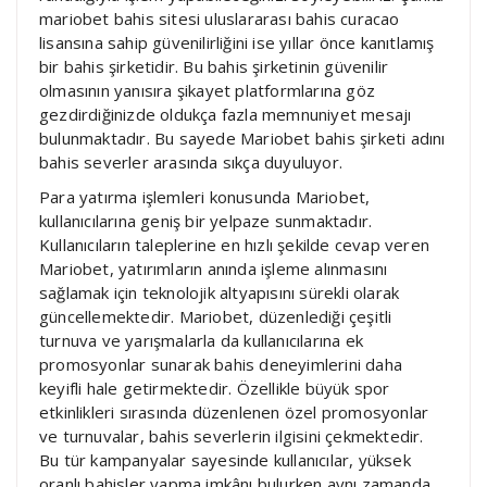
mariobet bahis sitesi uluslararası bahis curacao
lisansına sahip güvenilirliğini ise yıllar önce kanıtlamış
bir bahis şirketidir. Bu bahis şirketinin güvenilir
olmasının yanısıra şikayet platformlarına göz
gezdirdiğinizde oldukça fazla memnuniyet mesajı
bulunmaktadır. Bu sayede Mariobet bahis şirketi adını
bahis severler arasında sıkça duyuluyor.
Para yatırma işlemleri konusunda Mariobet,
kullanıcılarına geniş bir yelpaze sunmaktadır.
Kullanıcıların taleplerine en hızlı şekilde cevap veren
Mariobet, yatırımların anında işleme alınmasını
sağlamak için teknolojik altyapısını sürekli olarak
güncellemektedir. Mariobet, düzenlediği çeşitli
turnuva ve yarışmalarla da kullanıcılarına ek
promosyonlar sunarak bahis deneyimlerini daha
keyifli hale getirmektedir. Özellikle büyük spor
etkinlikleri sırasında düzenlenen özel promosyonlar
ve turnuvalar, bahis severlerin ilgisini çekmektedir.
Bu tür kampanyalar sayesinde kullanıcılar, yüksek
oranlı bahisler yapma imkânı bulurken aynı zamanda