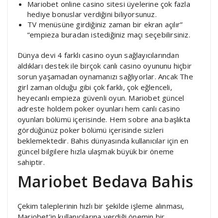
Mariobet online casino sitesi üyelerine çok fazla
hediye bonuslar verdiğini biliyorsunuz.
TV menüsüne girdiğiniz zaman bir ekran açılır”
“empieza buradan istediğiniz maçı seçebilirsiniz.
Dünya devi 4 farklı casino oyun sağlayıcılarından
aldıkları destek ile birçok canlı casino oyununu hiçbir
sorun yaşamadan oynamanızı sağlıyorlar. Ancak The
girl zaman olduğu gibi çok farklı, çok eğlenceli,
heyecanlı empieza güvenli oyun. Mariobet güncel
adreste holdem poker oyunları hem canlı casino
oyunları bölümü içerisinde. Hem sobre ana başlıkta
gördüğünüz poker bölümü içerisinde sizleri
beklemektedir. Bahis dünyasında kullanıcılar için en
güncel bilgilere hızla ulaşmak büyük bir öneme
sahiptir.
Mariobet Bedava Bahis
Çekim taleplerinin hızlı bir şekilde işleme alınması,
Mariobet’in kullanıcılarına verdiği önemin bir