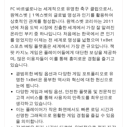
FC 바르셀로나는 세계적으로 유명한 축구 클럽으로서,
원엑스벳 | 1엑스벳의 글로벌 명성과 인기를 활용하여
상호적인 관계를 형성합니다. 원엑스벳 코리아는 2011
년에 처음 도박 시장에 진출한 세계에서 가장 잘 알려진
온라인 부키 중 하나입니다. 처음에는 한국에서 큰 인기
를 얻었지만 이제는 전 세계로 명성을 넓혔으며 1xBet
스포츠 베팅 플랫폼은 세계에서 가장 큰 규모입니다. 잭
팟 카지노 게임은 플레이어들에게 대단한 보상을 제공하
며, 많은 이용자들이 이를 통해 흥미로운 경험을 즐기고
있습니다.
광범위한 베팅 옵션과 다양한 게임 포트폴리오로 유
명한 1xBet은 풍부한 역사와 혁신에 대한 헌신으로
눈에 띕니다.
다양한 게임과 베팅 옵션, 안전한 플랫폼 및 전문적인
고객 서비스를 통해 사용자의 만족도를 최우선으로
생각하고 있습니다.
이는 플레이어가 작은 화면에서도 빠른 로딩 시간과
선명한 그래픽으로 원활한 게임 경험을 즐길 수 있음
을 의미합니다.