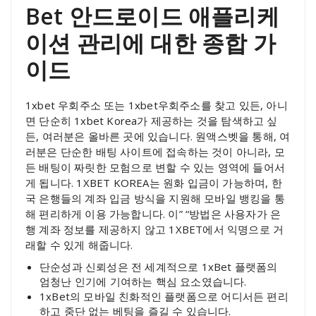
Bet 안드로이드 애플리케
이션 관리에 대한 종합 가
이드
1xbet 우회주소 또는 1xbet우회주소를 찾고 있든, 아니
면 단순히 1xbet Korea가 제공하는 것을 탐색하고 싶
든, 여러분은 올바른 곳에 있습니다. 원액스벳을 통해, 여
러분은 단순한 배팅 사이트에 접속하는 것이 아니라, 모
든 배팅이 짜릿한 모험으로 변할 수 있는 영역에 들어서
게 됩니다. 1XBET KOREA는 원화 입금이 가능하며, 한
국 은행들의 계좌 입금 방식을 지원해 모바일 뱅킹을 통
해 편리하게 이용 가능합니다. 이” “방법은 사용자가 은
행 계좌 정보를 제공하지 않고 1XBET에서 익명으로 거
래할 수 있게 해줍니다.
단순성과 신뢰성은 전 세계적으로 1xBet 플랫폼의
엄청난 인기에 기여하는 핵심 요소였습니다.
1xBet의 모바일 친화적인 플랫폼으로 어디서든 편리
하고 중단 없는 베팅을 즐길 수 있습니다.