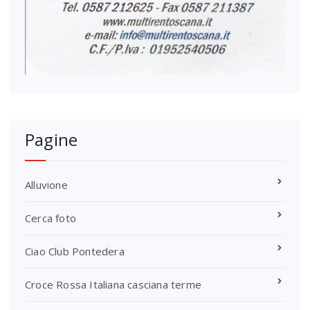
Pagine
Alluvione
Cerca foto
Ciao Club Pontedera
Croce Rossa Italiana casciana terme