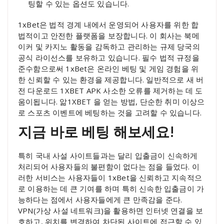
팅할 수 있는 옵션도 있습니다.
1xBet은 법적 경계 내에서 운영되어 사용자를 위한 합
법적이고 안전한 플랫폼을 보장합니다. 이 회사는 북메
이커 및 카지노 활동을 감독하고 관리하는 규제 당국의
공식 라이선스를 보유하고 있습니다. 필수 법적 규정을
준수함으로써 1xBet은 온라인 베팅 및 게임 경험을 위
한 신뢰할 수 있는 환경을 제공합니다. 일반적으로 새 버
전 다운로드 1XBET APK 사소한 오류를 제거하는 데 도
움이됩니다. 앎1XBET 을 얻는 방법, 단순한 취미 이상으
로 스포츠 이벤트에 베팅하는 것을 고려할 수 있습니다.
지금 바로 베팅 해보세요!
특히 국내 사설 사이트들과는 달리 입출금이 신속하게
처리되어 사용자들의 불편함이 없다는 점을 들었다. 이
러한 서비스는 사용자들이 1xBet을 신뢰하고 지속적으
로 이용하는 데 큰 기여를 하며 특히 신속한 입출금이 가
능하다는 점에서 사용자들에게 큰 만족감을 준다.
VPN(가상 사설 네트워크)을 활용하면 인터넷 연결을 보
호하고, 위치를 변경하여 차단된 사이트에 접근할 수 있