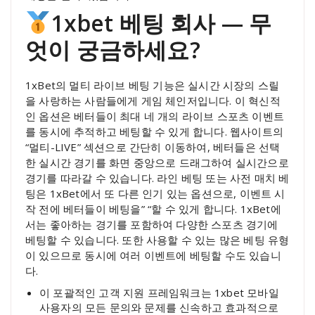
1xbet 베팅 회사 — 무
엇이 궁금하세요?
1xBet의 멀티 라이브 베팅 기능은 실시간 시장의 스릴
을 사랑하는 사람들에게 게임 체인저입니다. 이 혁신적
인 옵션은 베터들이 최대 네 개의 라이브 스포츠 이벤트
를 동시에 추적하고 베팅할 수 있게 합니다. 웹사이트의
“멀티-LIVE” 섹션으로 간단히 이동하여, 베터들은 선택
한 실시간 경기를 화면 중앙으로 드래그하여 실시간으로
경기를 따라갈 수 있습니다. 라인 베팅 또는 사전 매치 베
팅은 1xBet에서 또 다른 인기 있는 옵션으로, 이벤트 시
작 전에 베터들이 베팅을” “할 수 있게 합니다. 1xBet에
서는 좋아하는 경기를 포함하여 다양한 스포츠 경기에
베팅할 수 있습니다. 또한 사용할 수 있는 많은 베팅 유형
이 있으므로 동시에 여러 이벤트에 베팅할 수도 있습니
다.
이 포괄적인 고객 지원 프레임워크는 1xbet 모바일
사용자의 모든 문의와 문제를 신속하고 효과적으로