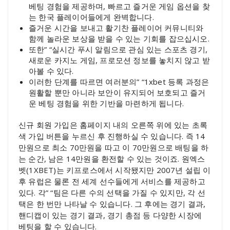
베팅 경험을 제공하며, 빠르고 즐거운 게임 옵션을 찾
는 한국 플레이어들에게 완벽합니다.
즐거운 시간을 보내고 활기찬 플레이어 커뮤니티와
함께 놀라운 보상을 받을 수 있는 기회를 잡으십시오.
또한” “실시간 푸시 알림으로 관심 있는 스포츠 경기,
새로운 카지노 게임, 프로모션 정보를 놓치지 않고 받
아볼 수 있다.
이러한 단계를 따르면 여러분의” “1xbet 등록 과정은
원활할 뿐만 아니라 보안이 유지되어 보호되고 즐거
운 베팅 경험을 위한 기반을 마련하게 됩니다.
신규 회원 가입은 홈페이지 내의 오른쪽 위에 있는 초록
색 가입 버튼을 누르신 후 진행하실 수 있습니다. 즉 14
만원으로 최소 70만원을 따고 이 70만원으로 배팅을 하
는 순간, 남은 14만원을 환전할 수 있는 것이죠. 원엑스
벳(1XBET)는 키프로스에서 시작됐지만 2007년 설립 이
후 유럽은 물론 전 세계 선수들에게 서비스를 제공하고
있다. 각” “팀은 다른 수의 선택을 가질 수 있지만, 각 선
택은 한 번만 나타날 수 있습니다. 그 후에는 경기 결과,
핸디캡이 있는 경기 결과, 경기 총점 등 다양한 시장에
베팅을 할 수 있습니다.