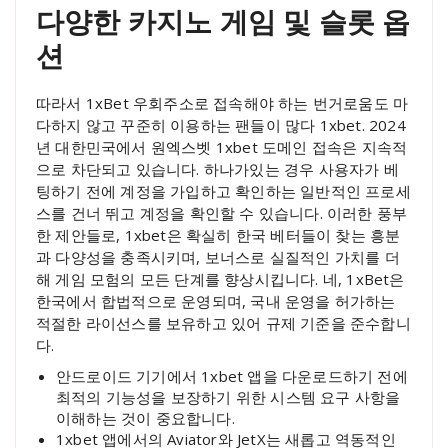
다양한 카지노 게임 및 슬롯 옵
션
따라서 1xBet 우회주소로 접속해야 하는 번거로움도 마
다하지 않고 꾸준히 이용하는 팬들이 많다 1xbet. 2024
년 대한민국에서 원엑스벳 1xbet 도메인 접속은 지속적
으로 차단되고 있습니다. 하나가있는 경우 사용자가 베
팅하기 전에 계정을 가입하고 확인하는 일반적인 프로세
스를 건너 뛰고 계정을 확인할 수 있습니다. 이러한 풍부
한 제안들로, 1xbet은 확실히 한국 베터들이 찾는 흥분
과 다양성을 충족시키며, 보너스로 실질적인 가치를 더
해 게임 모험의 모든 단계를 향상시킵니다. 네, 1xBet은
한국에서 합법적으로 운영되며, 국내 운영을 허가하는
적절한 라이선스를 보유하고 있어 규제 기준을 준수합니
다.
안드로이드 기기에서 1xbet 앱을 다운로드하기 전에
최적의 기능성을 보장하기 위한 시스템 요구 사항을
이해하는 것이 중요합니다.
1xbet 앱에서의 Aviator와 JetX는 새롭고 역동적인