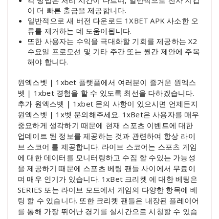
각 방법은 처리 시간이 다르며, 일반적으로 전자 지갑
이 더 빠른 출금을 제공합니다.
일반적으로 새 버전 다운로드 1XBET APK 사소한 오
류를 제거하는 데 도움이됩니다.
또한 사용자는 수익을 극대화할 기회를 제공하는 X2
수요일 프로모션 및 기타 주간 또는 월간 제안에 주목
해야 합니다.
원엑스벳 | 1xbet 플랫폼에서 여러분이 즐거운 원엑스
벳 | 1xbet 경험을 할 수 있도록 최선을 다하겠습니다.
추가 원엑스벳 | 1xbet 문의 사항이 있으시면 언제든지
원엑스벳 | 1x벳 문의해주세요. 1xBet은 사용자를 매우
중요하게 생각하기 때문에 현재 스포츠 이벤트에 대한
업데이트 된 정보를 제공하는 것과 관련하여 항상 라이
브 스코어 를 제공합니다. 라이브 스코어는 스포츠 게임
에 대한 데이터를 모니터링하고 수집 할 수있는 가능성
을 제공하기 때문에 스포츠 베팅 팬들 사이에서 무료이
며 매우 인기가 있습니다. 1xBet 크리켓 에 대한 베팅은
SERIES 또는 라이브 모드에서 게임의 다양한 항목에 베
팅 할 수 있습니다. 또한 크리켓 팬들은 내장된 플레이어
를 통해 가장 뛰어난 경기를 실시간으로 시청할 수 있습